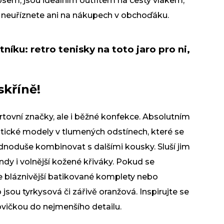
psem, jsou ideálním outfitem na cesty vlakem,
h neuříznete ani na nákupech v obchoďáku.
níku: retro tenisky na toto jaro pro ni,
kříně!
rtovní značky, ale i běžné konfekce. Absolutním
tické modely v tlumených odstínech, které se
ednoduše kombinovat s dalšími kousky. Sluší jim
ndy i volnější kožené křiváky. Pokud se
te bláznivější batikované komplety nebo
jsou tyrkysová či zářivě oranžová. Inspirujte se
ovičkou do nejmenšího detailu.