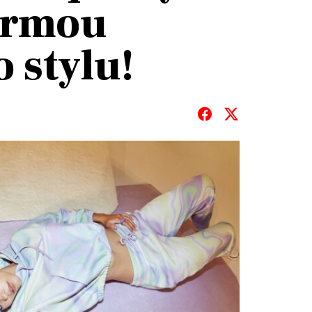
ormou
 stylu!
T