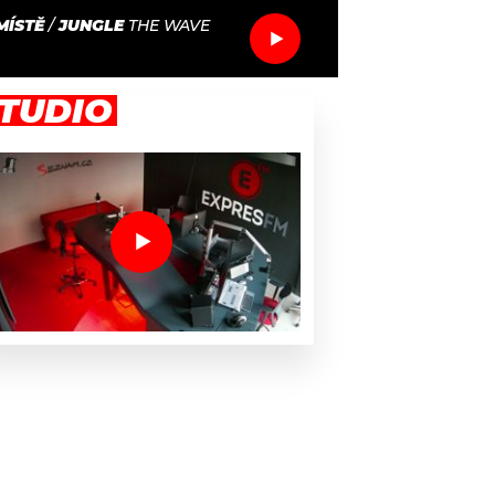
MÍSTĚ
/
JUNGLE
THE WAVE
TUDIO
 stylu!