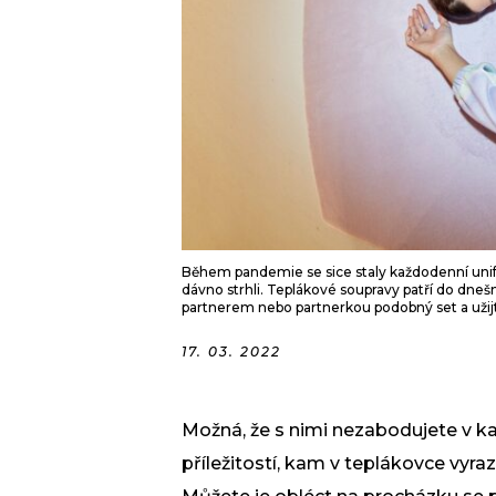
Během pandemie se sice staly každodenní unif
dávno strhli. Teplákové soupravy patří do dnešn
partnerem nebo partnerkou podobný set a užijt
17. 03. 2022
Možná, že s nimi nezabodujete v kan
příležitostí, kam v teplákovce vyraz