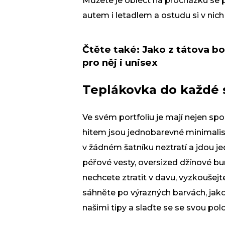
Můžete je obléct na procházku se 
autem i letadlem a ostudu si v nic
Čtěte také:
Jako z tátova bot
pro něj i unisex
Teplákovka do každé s
Ve svém portfoliu je mají nejen spo
hitem jsou jednobarevné minimalis
v žádném šatníku neztratí a jdou j
péřové vesty, oversized džínové bu
nechcete ztratit v davu, vyzkoušej
sáhněte po výrazných barvách, jako 
našimi tipy a slaďte se se svou pol