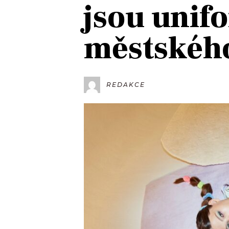
jsou unif
JAK NALADIT
městského
RÁDIO
APLIKACE
PLAYLIST
PROGRAM
JAK NALADI
REDAKCE
SOUTĚŽE