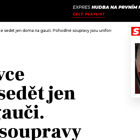
EXPRES
HUDBA NA PRVNÍM 
JAK
ODCASTY
SEZNAM.CZ
CELÝ PLAYLIST
NALADIT
S
e sedět jen doma na gauči. Pohodlné soupravy jsou uniformou městského
vce
sedět jen
auči.
 soupravy