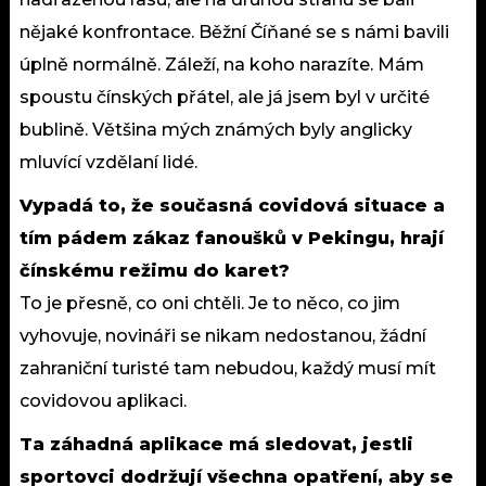
nějaké konfrontace. Běžní Číňané se s námi bavili
úplně normálně. Záleží, na koho narazíte. Mám
spoustu čínských přátel, ale já jsem byl v určité
bublině. Většina mých známých byly anglicky
mluvící vzdělaní lidé.
Vypadá to, že současná covidová situace a
tím pádem zákaz fanoušků v Pekingu, hrají
čínskému režimu do karet?
To je přesně, co oni chtěli. Je to něco, co jim
vyhovuje, novináři se nikam nedostanou, žádní
zahraniční turisté tam nebudou, každý musí mít
covidovou aplikaci.
Ta záhadná aplikace má sledovat, jestli
sportovci dodržují všechna opatření, aby se