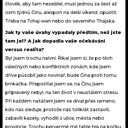
člověk, aby tam nezešílel, musí jednou za šest až
osm týdnů Čínu, alespoň na delší víkend, opustit.
Třeba na Tchaj-wan nebo do severního Thajska.
Jak ty vaše úvahy vypadaly předtím, než jste
tam jel? A jak dopadla vaše očekávání
versus realita?
Byl jsem trochu naivní. Říkal jsem si, že po těch
válečných nebo konfliktních zónách, kde jsem
dříve působil jako novinář, bude Čína proti tomu
brnkačka. Přepočítal jsem se, na Čínu jsem
připravený nebyl, na ten život v neustálém stresu.
Při každém natáčení jsem se díval přes rameno,
kdo nás sleduje, protože nás tolikrát zastavili,
zabavili kazety, vyhodili z ulice, města nebo
provincie. Trochu perverzně mě tahle hra na kočku