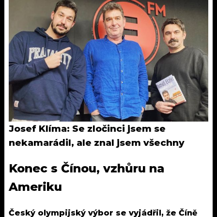
Josef Klíma: Se zločinci jsem se
nekamarádil, ale znal jsem všechny
Konec s Čínou, vzhůru na
Ameriku
Český olympijský výbor se vyjádřil, že Číně