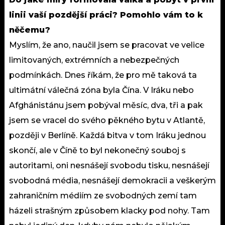
linii vaší pozdější práci? Pomohlo vám to k
něčemu?
Myslím, že ano, naučil jsem se pracovat ve velice
limitovaných, extrémních a nebezpečných
podmínkách. Dnes říkám, že pro mě taková ta
ultimátní válečná zóna byla Čína. V Iráku nebo
Afghánistánu jsem pobýval měsíc, dva, tři a pak
jsem se vracel do svého pěkného bytu v Atlantě,
později v Berlíně. Každá bitva v tom Iráku jednou
skončí, ale v Číně to byl nekonečný souboj s
autoritami, oni nesnášejí svobodu tisku, nesnášejí
svobodná média, nesnášejí demokracii a veškerým
zahraničním médiím ze svobodných zemí tam
házeli strašným způsobem klacky pod nohy. Tam