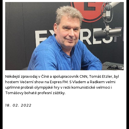
KALENDÁŘ
PROGRAM
KVÍZY
PLAYLIST
VIP
JAK NALADIT
TRENDY
KULTURA
MIX
Někdejší zpravodaj v Číně a spolupracovník CNN, Tomáš Etzler, byl
hostem Večerní show na Expres FM. S Vladem a Radkem velmi
OSTATNÍ
upřímně probrali olympijské hry v režii komunistické velmoci i
Tomášovy bohaté profesní zážitky.
18. 02. 2022