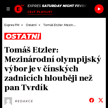
EXPRES
SATURDAY NIGHT FEVER
/
SATURDAY
JAK
ČLÁNKY
PODCASTY
SEZNAM.CZ
CELÝ PLAYLIST
NALADIT
Expres FM
Ostatní
Tomáš Etzler: Mezinárodní olympijský výbor je v čínských zadnicích hlouběji než pan Tvrdík
OSTATNÍ
DOMŮ
Tomáš Etzler:
ČLÁNKY
Mezinárodní olympijský
AKTUÁLNĚ
PODCASTY
výbor je v čínských
zadnicích hlouběji než
HUDBA
JAK NALADIT
pan Tvrdík
ROZHOVORY
RÁDIO
#NEBUDUDOMA
APLIKACE
SOUTĚŽE
REDAKCE