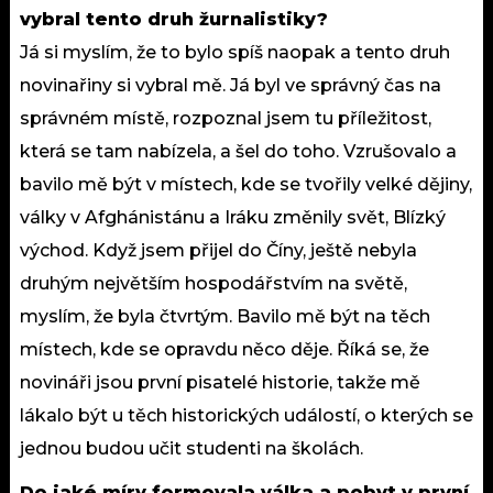
vybral tento druh žurnalistiky?
Já si myslím, že to bylo spíš naopak a tento druh
novinařiny si vybral mě. Já byl ve správný čas na
správném místě, rozpoznal jsem tu příležitost,
která se tam nabízela, a šel do toho. Vzrušovalo a
bavilo mě být v místech, kde se tvořily velké dějiny,
války v Afghánistánu a Iráku změnily svět, Blízký
východ. Když jsem přijel do Číny, ještě nebyla
druhým největším hospodářstvím na světě,
myslím, že byla čtvrtým. Bavilo mě být na těch
místech, kde se opravdu něco děje. Říká se, že
novináři jsou první pisatelé historie, takže mě
lákalo být u těch historických událostí, o kterých se
jednou budou učit studenti na školách.
Do jaké míry formovala válka a pobyt v první