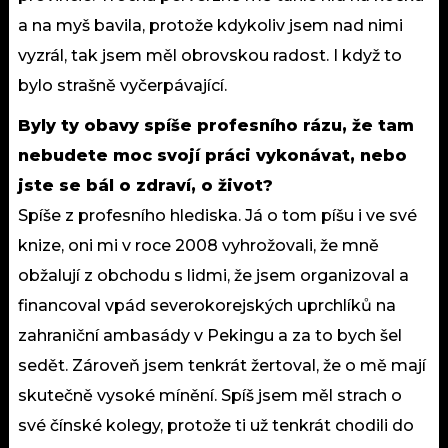
a na myš bavila, protože kdykoliv jsem nad nimi
vyzrál, tak jsem měl obrovskou radost. I když to
bylo strašně vyčerpávající.
Byly ty obavy spíše profesního rázu, že tam
nebudete moc svojí práci vykonávat, nebo
jste se bál o zdraví, o život?
Spíše z profesního hlediska. Já o tom píšu i ve své
knize, oni mi v roce 2008 vyhrožovali, že mně
obžalují z obchodu s lidmi, že jsem organizoval a
financoval vpád severokorejských uprchlíků na
zahraniční ambasády v Pekingu a za to bych šel
sedět. Zároveň jsem tenkrát žertoval, že o mě mají
skutečně vysoké mínění. Spíš jsem měl strach o
své čínské kolegy, protože ti už tenkrát chodili do