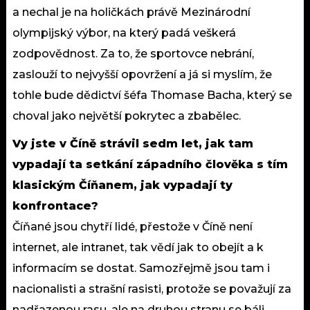
a nechal je na holičkách právě Mezinárodní
olympijský výbor, na který padá veškerá
zodpovědnost. Za to, že sportovce nebrání,
zaslouží to nejvyšší opovržení a já si myslím, že
tohle bude dědictví šéfa Thomase Bacha, který se
choval jako největší pokrytec a zbabělec.
Vy jste v Číně strávil sedm let, jak tam
vypadají ta setkání západního člověka s tím
klasickým Číňanem, jak vypadají ty
konfrontace?
Číňané jsou chytří lidé, přestože v Číně není
internet, ale intranet, tak vědí jak to obejít a k
informacím se dostat. Samozřejmě jsou tam i
nacionalisti a strašní rasisti, protože se považují za
nadřazenou rasu, ale na druhou stranu se báli