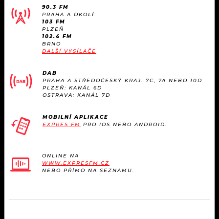
90.3 FM
PRAHA A OKOLÍ
103 FM
PLZEŇ
102.4 FM
BRNO
DALŠÍ VYSÍLAČE
DAB
PRAHA A STŘEDOČESKÝ KRAJ: 7C, 7A NEBO 10D
PLZEŇ: KANÁL 6D
OSTRAVA: KANÁL 7D
MOBILNÍ APLIKACE
EXPRES FM
PRO IOS NEBO ANDROID.
ONLINE NA
WWW.EXPRESFM.CZ
NEBO PŘÍMO NA SEZNAMU.