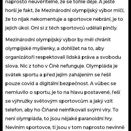
naprosto neuvěřitelné, že se tohle děje. A ještě
horší je fakt, že Mezinárodní olympijský výbor mlčí,
že to nijak nekomentuje a sportovce nebrání, je to
jejich úkol. Oni si z těch sportovců udělali pinčly.
Mezinárodní olympijský výbor by měl chránit
olympijské myšlenky, a dohlížet na to, aby
organizátoři respektovali lidská práva a svobodu
slova. Nic z toho v Číně nefunguje. Olympiáda je
svátek sportu a před jejím zahájením se řešil
pouze covid a digitální bezpečnost. A vůbec se
nemluvilo o sportu, je to na hlavu postavené, řeší
se výhružky světovým sportovcům a jaký vzít
telefon, aby ho Číňané neinfikovali svými viry. To
není olympiáda, to jsou nějaké paranoidní hry.
Neviním sportovce, ti jsou v tom naprosto nevinně