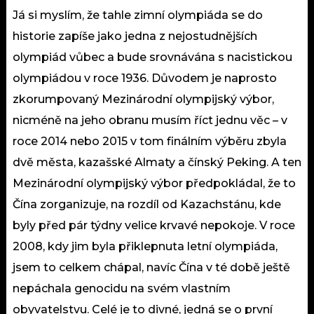
Já si myslím, že tahle zimní olympiáda se do
historie zapíše jako jedna z nejostudnějších
olympiád vůbec a bude srovnávána s nacistickou
olympiádou v roce 1936. Důvodem je naprosto
zkorumpovaný Mezinárodní olympijský výbor,
nicméně na jeho obranu musím říct jednu věc – v
roce 2014 nebo 2015 v tom finálním výběru zbyla
dvě města, kazašské Almaty a čínský Peking. A ten
Mezinárodní olympijský výbor předpokládal, že to
Čína zorganizuje, na rozdíl od Kazachstánu, kde
byly před pár týdny velice krvavé nepokoje. V roce
2008, kdy jim byla přiklepnuta letní olympiáda,
jsem to celkem chápal, navíc Čína v té době ještě
nepáchala genocidu na svém vlastním
obyvatelstvu. Celé je to divné, jedná se o první