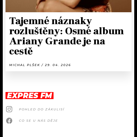
Tajemné náznaky
rozluštěny: Osmé album
Ariany Grande je na
cestě
MICHAL PLŠEK / 29. 04. 2026
EXPRES FM
POHLED DO ZÁKULISÍ
CO SE U NÁS DĚJE