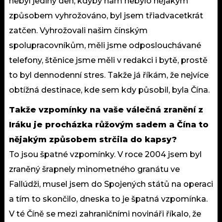
nebyl jediný den, kdyby nám nebylo nějakým
způsobem vyhrožováno, byl jsem třiadvacetkrát
zatčen. Vyhrožovali našim čínským
spolupracovníkům, měli jsme odposlouchávané
telefony, štěnice jsme měli v redakci i bytě, prostě
to byl dennodenní stres. Takže já říkám, že nejvíce
obtížná destinace, kde sem kdy působil, byla Čína.
Takže vzpomínky na vaše válečná zranění z
Iráku je procházka růžovým sadem a Čína to
nějakým způsobem strčila do kapsy?
To jsou špatné vzpomínky. V roce 2004 jsem byl
zraněný šrapnely minometného granátu ve
Fallúdži, musel jsem do Spojených států na operaci
a tím to skončilo, dneska to je špatná vzpomínka.
V té Číně se mezi zahraničními novináři říkalo, že