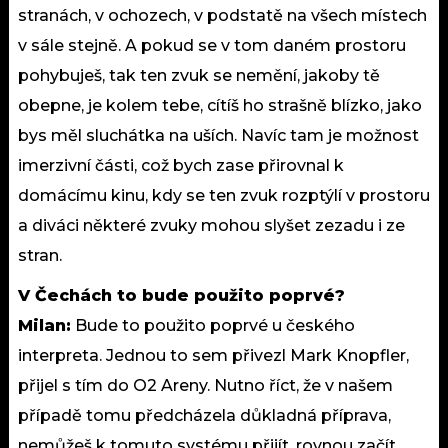
stranách, v ochozech, v podstatě na všech místech
v sále stejně. A pokud se v tom daném prostoru
pohybuješ, tak ten zvuk se nemění, jakoby tě
obepne, je kolem tebe, cítíš ho strašně blízko, jako
bys měl sluchátka na uších. Navíc tam je možnost
imerzivní části, což bych zase přirovnal k
domácímu kinu, kdy se ten zvuk rozptýlí v prostoru
a diváci některé zvuky mohou slyšet zezadu i ze
stran.
V Čechách to bude použito poprvé?
Milan:
Bude to použito poprvé u českého
interpreta. Jednou to sem přivezl Mark Knopfler,
přijel s tím do O2 Areny. Nutno říct, že v našem
případě tomu předcházela důkladná příprava,
nemůžeš k tomuto systému přijít, rovnou začít