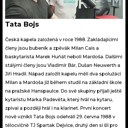
Tata Bojs
Česká kapela založená v roce 1988. Zakládajícími
členy jsou bubeník a zpěvák Milan Cais a
baskytarista Marek Huňát neboli Mardoša. Dalšími
stálými členy jsou Vladimír Bár, Dušan Neuwerth a
Jiří Hradil. Nápad založit kapelu měli dva spolužáci
Milan a Mardoša již během studií na základní škole
na pražské Hanspaulce. Do své skupiny přijali ještě
kytaristu Marka Padevěta, který hrál na kytaru,
zpíval a později hrál i na klarinet. První koncert
nově vzniklí Tata Bojs odehráli 29. června 1988 v
tělocvičně TJ Spartak Dejvice, druhý den si šli pro