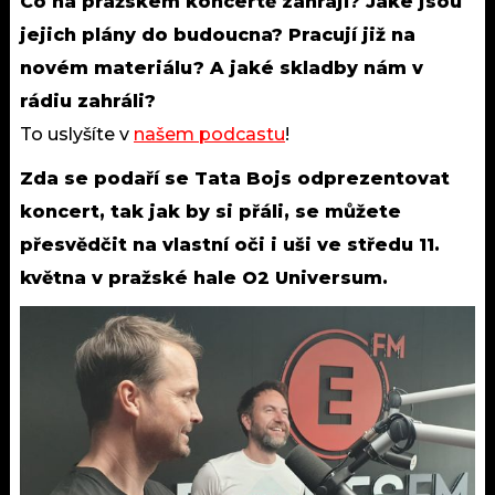
Co na pražském koncertě zahrají? Jaké jsou
jejich plány do budoucna? Pracují již na
novém materiálu? A jaké skladby nám v
rádiu zahráli?
To uslyšíte v
našem podcastu
!
Zda se podaří se Tata Bojs odprezentovat
koncert, tak jak by si přáli, se můžete
přesvědčit na vlastní oči i uši ve středu 11.
května v pražské hale O2 Universum.