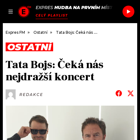
EXPRES
HUDBA NA PRVNÍM MÍSTĚ
/
7 KRAT 
JAK
ČLÁNKY
PODCASTY
SEZNAM.CZ
CELÝ PLAYLIST
NALADIT
Expres FM
Ostatní
Tata Bojs: Čeká nás nejdražší koncert
OSTATNÍ
DOMŮ
Tata Bojs: Čeká nás
ČLÁNKY
nejdražší koncert
AKTUÁLNĚ
PODCASTY
REDAKCE
HUDBA
JAK NALADIT
ROZHOVORY
RÁDIO
#NEBUDUDOMA
APLIKACE
SOUTĚŽE