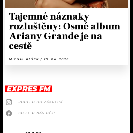
Tajemné náznaky
rozluštěny: Osmé album
Ariany Grande je na
cestě
MICHAL PLŠEK / 29. 04. 2026
EXPRES FM
POHLED DO ZÁKULISÍ
CO SE U NÁS DĚJE