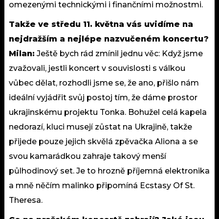
omezenými technickými i finančními možnostmi.
Takže ve středu 11. května vás uvidíme na
nejdražším a nejlépe nazvučeném koncertu?
Milan:
Ještě bych rád zmínil jednu věc: Když jsme
zvažovali, jestli koncert v souvislosti s válkou
vůbec dělat, rozhodli jsme se, že ano, přišlo nám
ideální vyjádřit svůj postoj tím, že dáme prostor
ukrajinskému projektu Tonka. Bohužel celá kapela
nedorazí, kluci musejí zůstat na Ukrajině, takže
přijede pouze jejich skvělá zpěvačka Aliona a se
svou kamarádkou zahraje takový menší
půlhodinový set. Je to hrozně příjemná elektronika
a mně něčím malinko připomíná Ecstasy Of St.
Theresa.