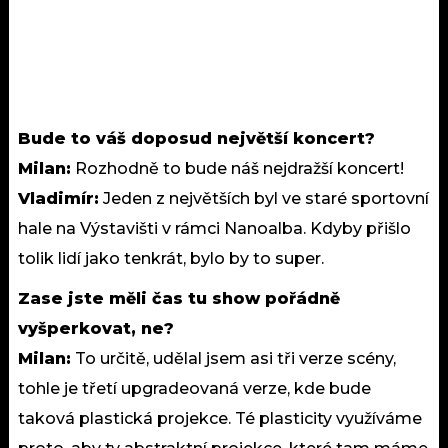
Bude to váš doposud největší koncert?
Milan:
Rozhodně to bude náš nejdražší koncert!
Vladimír:
Jeden z největších byl ve staré sportovní
hale na Výstavišti v rámci Nanoalba. Kdyby přišlo
tolik lidí jako tenkrát, bylo by to super.
Zase jste měli čas tu show pořádně
vyšperkovat, ne?
Milan:
To určitě, udělal jsem asi tři verze scény,
tohle je třetí upgradeovaná verze, kde bude
taková plastická projekce. Té plasticity využíváme