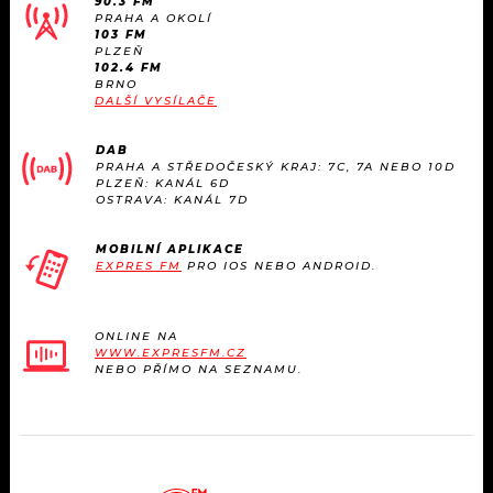
90.3 FM
PRAHA A OKOLÍ
103 FM
PLZEŇ
102.4 FM
BRNO
DALŠÍ VYSÍLAČE
DAB
PRAHA A STŘEDOČESKÝ KRAJ: 7C, 7A NEBO 10D
PLZEŇ: KANÁL 6D
OSTRAVA: KANÁL 7D
MOBILNÍ APLIKACE
EXPRES FM
PRO IOS NEBO ANDROID.
ONLINE NA
WWW.EXPRESFM.CZ
NEBO PŘÍMO NA SEZNAMU.