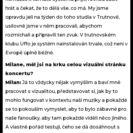
hrát a čekat, že to dělá vše, co má. My jsme
opravdu jeli na týden do toho studia v Trutnově,
usilovně jsme v něm pracovali, abychom
rozmíchali a připravili ten zvuk. V trutnovském
klubu Uffo je systém nainstalován trvale, což není v
Evropě úplně běžné.
Milane, měl jsi na krku celou vizuální stránku
koncertu?
Milan:
Já to vždycky nějak vymýšlím a baví mně
pracovat s vizualitou, představovat si, jak by to
mohlo fungovat v kontextu naší muziky a pokaždé
se to pokouším vymyslet, aby to bylo zábavné pro
naše fanoušky, aby tam pokaždé viděli něco jiného.
A vlastně pořád testuji, čeho se dá dosáhnout s