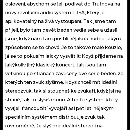
osloveni, abychom se jeli podívat do Trutnova na
nový revoluční audiosystém L-ISA, který je
aplikovatelný na živá vystoupení. Tak jsme tam
přijeli, bylo tam devět beden vedle sebe a užasli
jsme, když nám tam pustili nějakou hudbu, jakým
způsobem se to chová. Je to takové malé kouzlo,
já se to pokusím laicky vysvětlit: Když přijdeme na
jakýkoliv jiný klasický koncert, tak jsou tam
většinou po stranách zavěšeny dvě série beden, ze
kterých ten zvuk slyšíme. Když chceš mít ideální
stereozvuk, tak si stoupneš ke zvukaři, když jsi na
straně, tak to slyšíš mono. A tento systém, který
vyvíjeli francouzští vývojáři asi pět let, nějakým
speciálním systémem distribuuje zvuk tak
rovnoměrně, že slyšíme ideální stereo i na