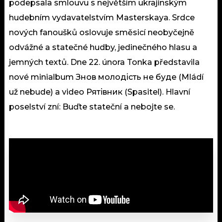
podepsala smlouvu s největším ukrajinským
hudebním vydavatelstvím Masterskaya. Srdce
nových fanoušků oslovuje směsicí neobyčejně
odvážné a statečné hudby, jedinečného hlasu a
jemných textů. Dne 22. února Tonka představila
nové minialbum Знов молодість не буде (Mládí
už nebude) a video Рятівник (Spasitel). Hlavní
poselství zní: Buďte stateční a nebojte se.