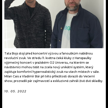
KALENDÁŘ
PROGRAM
KVÍZY
PLAYLIST
VIP
JAK NALADIT
TRENDY
KULTURA
Tata Bojs stojí před koncertní výzvou a fanouškům nabídnou
revoluční zvuk. Ve středu 11. května čeká kluky z Hanspaulky
MIX
výjimečný koncert v pražském O2 Universu, na kterém se
návštěvníci mohou těšit na zcela nový unikátní systém, který
OSTATNÍ
zajišťuje komfortní hyperrealistický zvuk na všech místech v sále.
Milan Cais a Vladimír Bár při této příležitosti dorazili do Večerní
show, prozradili pár zajímavostí a exkluzivně zahráli živě dvě skladby.
10. 05. 2022