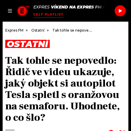
EXPRES
VÍKEND NA EXPRES FM
/
CLOCKWOR
JAK
ČLÁNKY
PODCASTY
SEZNAM.CZ
CELÝ PLAYLIST
NALADIT
Expres FM
Ostatní
Tak tohle se nepovedlo: Řidič ve videu ukazuje, jaký objekt si autopilot Tesla spletl s oranžovou na semaforu. Uhodnete, o co šlo?
OSTATNÍ
DOMŮ
Tak tohle se nepovedlo:
ČLÁNKY
Řidič ve videu ukazuje,
AKTUÁLNĚ
PODCASTY
jaký objekt si autopilot
Tesla spletl s oranžovou
HUDBA
JAK NALADIT
na semaforu. Uhodnete,
ROZHOVORY
RÁDIO
o co šlo?
#NEBUDUDOMA
APLIKACE
SOUTĚŽE