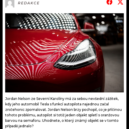
KALENDÁŘ
REDAKCE
PROGRAM
KVÍZY
PLAYLIST
VIP
JAK NALADIT
TRENDY
KULTURA
MIX
OSTATNÍ
Jordan Nelson ze Severní Karolíny má za sebou nevšední zážitek,
kdy jeho automobil Tesla s funkcí autopilota najednou začal
zničehonic zpomalovat. Jordan Nelson brzy pochopil, co je příčinou
tohoto problému, autopilot si totiž jeden objekt spletl s oranžovou
barvou na semaforu. Uhodnete, o který známý objekt se v tomto
případě jednalo?