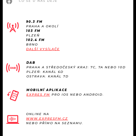
CO SE U NÁS DĚJE
90.3 FM
PRAHA A OKOLÍ
103 FM
PLZEŇ
102.4 FM
BRNO
DALŠÍ VYSÍLAČE
DAB
PRAHA A STŘEDOČESKÝ KRAJ: 7C, 7A NEBO 10D
PLZEŇ: KANÁL 6D
OSTRAVA: KANÁL 7D
MOBILNÍ APLIKACE
EXPRES FM
PRO IOS NEBO ANDROID.
ONLINE NA
WWW.EXPRESFM.CZ
NEBO PŘÍMO NA SEZNAMU.