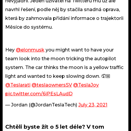
nevyjádřil. Jeden uživatel na Twitteru mu už ale
navrhl řešení, podle něj by stačila snadná oprava,
která by zahrnovala přidání informace o trajektorii
Měsíce do systému.
Hey
@elonmusk
you might want to have your
team look into the moon tricking the autopilot
system. The car thinks the moon is a yellow traffic
light and wanted to keep slowing down. 🤦🏼
@Teslarati
@teslaownersSV
@TeslaJoy
pic.twitter.com/6iPEsLAudD
— Jordan (@JordanTeslaTech)
July 23, 2021
Chtěli byste žít o 5 let déle? V tom