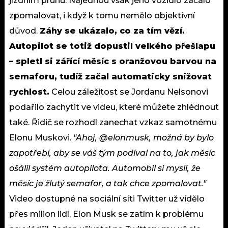
jízdním pruhu. Najednou však jeho vozidlo začalo
zpomalovat, i když k tomu nemělo objektivní
důvod.
Záhy se ukázalo, co za tím vězí.
Autopilot se totiž dopustil velkého přešlapu
– spletl si zářící měsíc s oranžovou barvou na
semaforu, tudíž začal automaticky snižovat
rychlost.
Celou záležitost se Jordanu Nelsonovi
podařilo zachytit ve videu, které můžete zhlédnout
také. Řidič se rozhodl zanechat vzkaz samotnému
Elonu Muskovi.
"Ahoj, @elonmusk, možná by bylo
zapotřebí, aby se váš tým podíval na to, jak měsíc
ošálil systém autopilota. Automobil si myslí, že
měsíc je žlutý semafor, a tak chce zpomalovat."
Video dostupné na sociální síti Twitter už vidělo
přes milion lidí, Elon Musk se zatím k problému