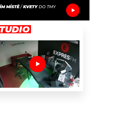
ÍM MÍSTĚ
/
KVETY
DO TMY
TUDIO