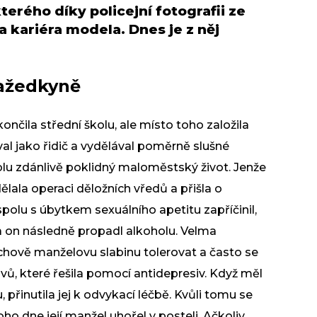
kterého díky policejní fotografii ze
a kariéra modela. Dnes je z něj
ražedkyně
ončila střední školu, ale místo toho založila
l jako řidič a vydělával poměrně slušné
spolu zdánlivě poklidný maloměstský život. Jenže
ala operaci děložních vředů a přišla o
spolu s úbytkem sexuálního apetitu zapříčinil,
a on následně propadl alkoholu. Velma
ýchově manželovu slabinu tolerovat a často se
vů, které řešila pomocí antidepresiv. Když měl
 přinutila jej k odvykací léčbě. Kvůli tomu se
ho dne její manžel uhořel v posteli. Ačkoliv