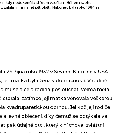
ině, nikdy nedokončila střední vzdělání. Během svého
t, zabila minimálně pět obětí. Nakonec byla roku 1984 za
a 29. října roku 1932 v Severní Karolíně v USA.
ik, její matka byla žena v domácnosti. V rodině
ého musela celá rodina poslouchat. Velma měla
 starala, zatímco její matka věnovala veškerou
pěla kvadruparetickou obrnou. Jelikož její rodiče
é a levné oblečení, díky čemuž se potýkala ve
et pak údajně otci, který k ní choval zvláštní