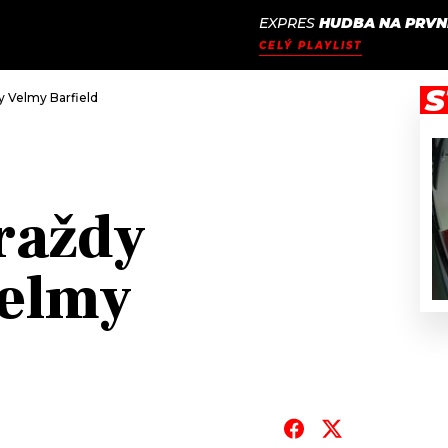
EXPRES
HUDBA NA PRVN
JAK
ODCASTY
SEZNAM.CZ
CELÝ PLAYLIST
NALADIT
S
ky Velmy Barfield
vraždy
Velmy