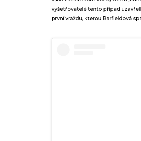
vyšetřovatelé tento případ uzavřel
první vraždu, kterou Barfieldová sp