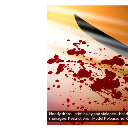
JAK NALADIT
RÁDIO
APLIKACE
PLAYLIST
PROGRAM
JAK NALADI
SOUTĚŽE
bloody drops - criminality and violence - han
managed, Restrictions: , Model Release: no, C