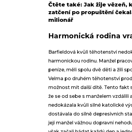
Čtěte také:
Jak žije vězeň, 
zatčení po propuštění čekal
milionář
Harmonická rodina v
Barfieldová kvůli těhotenství nedok
harmonickou rodinu. Manžel pracova
peníze, měli spolu dvě děti a žili 
Velma po druhém těhotenství proděl
možnost mít další dítě. Tento fakt 
že se od sebe s manželem vzdálili 
nedokázala kvůli silné katolické v
dostávala do silně depresivních sta
její manžel vážnou dopravní nehodu,
však začali hádat každý den a jedno