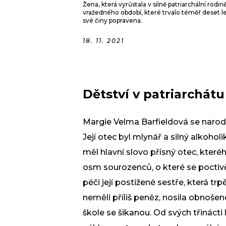
Žena, která vyrůstala v silně patriarchální rod
vražedného období, které trvalo téměř deset le
své činy popravena.
18. 11. 2021
Dětství v patriarchátu
Margie Velma Barfieldová se narodil
Její otec byl mlynář a silný alkohol
měl hlavní slovo přísný otec, kter
osm sourozenců, o které se poctivě
péči její postižené sestře, která tr
neměli příliš peněz, nosila obnošen
škole se šikanou. Od svých třinácti l