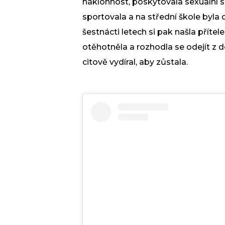
náklonnost, poskytovala sexuální sl
sportovala a na střední škole byla
šestnácti letech si pak našla příte
otěhotněla a rozhodla se odejít z 
citově vydíral, aby zůstala.