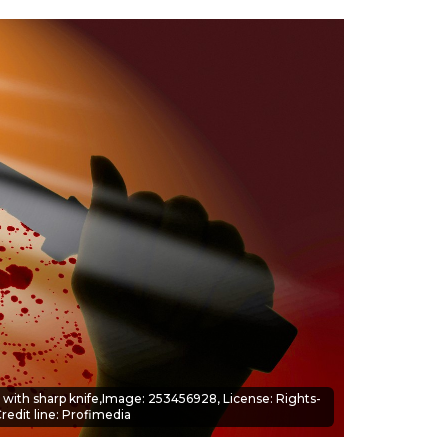
T
d with sharp knife,Image: 253456928, License: Rights-
redit line: Profimedia