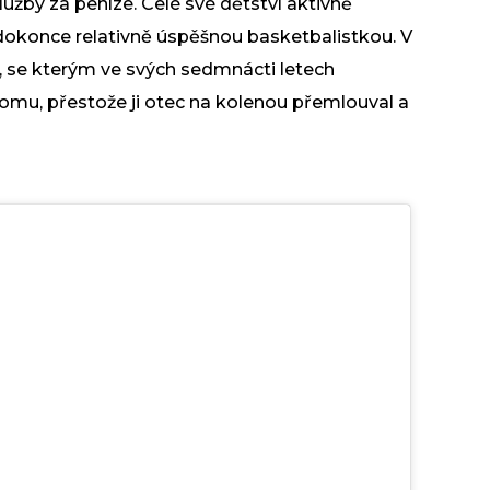
užby za peníze. Celé své dětství aktivně
 dokonce relativně úspěšnou basketbalistkou. V
le, se kterým ve svých sedmnácti letech
domu, přestože ji otec na kolenou přemlouval a