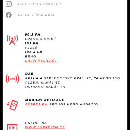
POHLED DO ZÁKULISÍ
CO SE U NÁS DĚJE
90.3 FM
PRAHA A OKOLÍ
103 FM
PLZEŇ
102.4 FM
BRNO
DALŠÍ VYSÍLAČE
DAB
PRAHA A STŘEDOČESKÝ KRAJ: 7C, 7A NEBO 10D
PLZEŇ: KANÁL 6D
OSTRAVA: KANÁL 7D
MOBILNÍ APLIKACE
EXPRES FM
PRO IOS NEBO ANDROID.
ONLINE NA
WWW.EXPRESFM.CZ