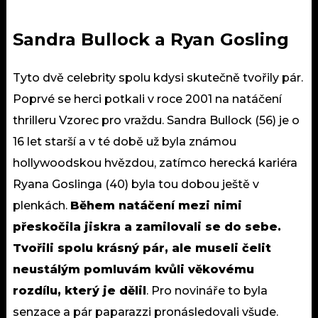
Sandra Bullock a Ryan Gosling
Tyto dvě celebrity spolu kdysi skutečně tvořily pár.
Poprvé se herci potkali v roce 2001 na natáčení
thrilleru Vzorec pro vraždu. Sandra Bullock (56) je o
16 let starší a v té době už byla známou
hollywoodskou hvězdou, zatímco herecká kariéra
Ryana Goslinga (40) byla tou dobou ještě v
plenkách.
Během natáčení mezi nimi
přeskočila jiskra a zamilovali se do sebe.
Tvořili spolu krásný pár, ale museli čelit
neustálým pomluvám kvůli věkovému
rozdílu, který je dělil
. Pro novináře to byla
senzace a pár paparazzi pronásledovali všude.