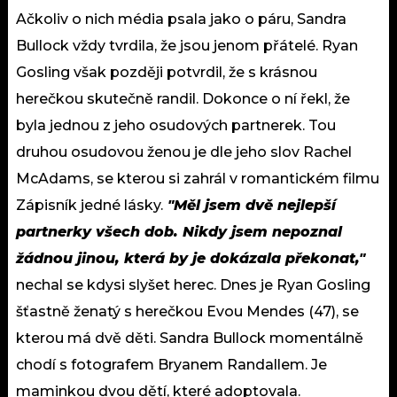
Ačkoliv o nich média psala jako o páru, Sandra
Bullock vždy tvrdila, že jsou jenom přátelé. Ryan
Gosling však později potvrdil, že s krásnou
herečkou skutečně randil. Dokonce o ní řekl, že
byla jednou z jeho osudových partnerek. Tou
druhou osudovou ženou je dle jeho slov Rachel
McAdams, se kterou si zahrál v romantickém filmu
Zápisník jedné lásky.
"Měl jsem dvě nejlepší
partnerky všech dob. Nikdy jsem nepoznal
žádnou jinou, která by je dokázala překonat,"
nechal se kdysi slyšet herec. Dnes je Ryan Gosling
šťastně ženatý s herečkou Evou Mendes (47), se
kterou má dvě děti. Sandra Bullock momentálně
chodí s fotografem Bryanem Randallem. Je
maminkou dvou dětí, které adoptovala.