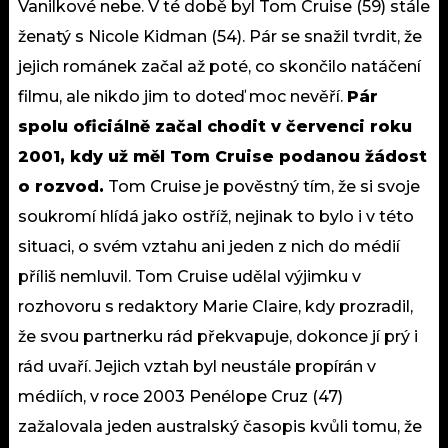
Vanilkové nebe. V té době byl Tom Cruise (59) stále
ženatý s Nicole Kidman (54). Pár se snažil tvrdit, že
jejich románek začal až poté, co skončilo natáčení
filmu, ale nikdo jim to doteď moc nevěří.
Pár
spolu oficiálně začal chodit v červenci roku
2001, kdy už měl Tom Cruise podanou žádost
o rozvod.
Tom Cruise je pověstný tím, že si svoje
soukromí hlídá jako ostříž, nejinak to bylo i v této
situaci, o svém vztahu ani jeden z nich do médií
příliš nemluvil. Tom Cruise udělal výjimku v
rozhovoru s redaktory Marie Claire, kdy prozradil,
že svou partnerku rád překvapuje, dokonce jí prý i
rád uvaří. Jejich vztah byl neustále propírán v
médiích, v roce 2003 Penélope Cruz (47)
zažalovala jeden australský časopis kvůli tomu, že