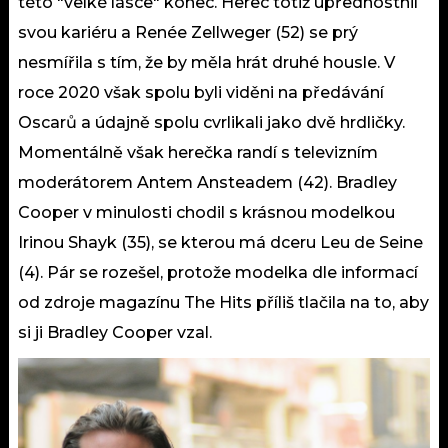
této "velké lásce" konec. Herec totiž upřednostnil
svou kariéru a Renée Zellweger (52) se prý
nesmířila s tím, že by měla hrát druhé housle. V
roce 2020 však spolu byli viděni na předávání
Oscarů a údajně spolu cvrlikali jako dvě hrdličky.
Momentálně však herečka randí s televizním
moderátorem Antem Ansteadem (42). Bradley
Cooper v minulosti chodil s krásnou modelkou
Irinou Shayk (35), se kterou má dceru Leu de Seine
(4). Pár se rozešel, protože modelka dle informací
od zdroje magazínu The Hits příliš tlačila na to, aby
si ji Bradley Cooper vzal.