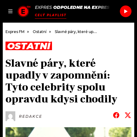
EXPRES
ODPOLEDNE NA EXPRES FM
/
SPILLE
JAK
ČLÁNKY
PODCASTY
SEZNAM.CZ
CELÝ PLAYLIST
NALADIT
Expres FM
Ostatní
Slavné páry, které upadly v zapomnění: Tyto celebrity spolu opravdu kdysi chodily
OSTATNÍ
DOMŮ
Slavné páry, které
ČLÁNKY
upadly v zapomnění:
AKTUÁLNĚ
PODCASTY
Tyto celebrity spolu
opravdu kdysi chodily
HUDBA
JAK NALADIT
ROZHOVORY
RÁDIO
REDAKCE
#NEBUDUDOMA
APLIKACE
SOUTĚŽE