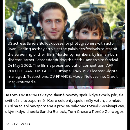
KALENDÁŘ
PROGRAM
KVÍZY
PLAYLIST
VIP
JAK NALADIT
US actress Sandra Bullock poses for photographers with actor
TRENDY
Ryan Gosling as they arrive at the palais des festivals to attend
the screening of their film 'Murder by numbers' by Iranian-born
KULTURA
director Barbet Schroeder during the 55th Cannes film festival
24 May 2002. The film is presented out of competition. AFP
PHOTO FRANCOIS GUILLOT,Image: 17417097, License: Rights-
MIX
managed, Restrictions: DV FRANCE, Model Release: no, Credit
line: Profimedia
OSTATNÍ
Je tomu skutečně tak, tyto slavné hvězdy spolu kdysi tvořily pár, ale
svět už na to zapomněl. Které celebrity spolu měly vztah, ale nikdo
už si na to ani nevzpomene a proč se nakonec rozešli? Překvapí vás,
s kým kdysi chodila Sandra Bullock, Tom Cruise a Renée Zellweger.
12. 07. 2021