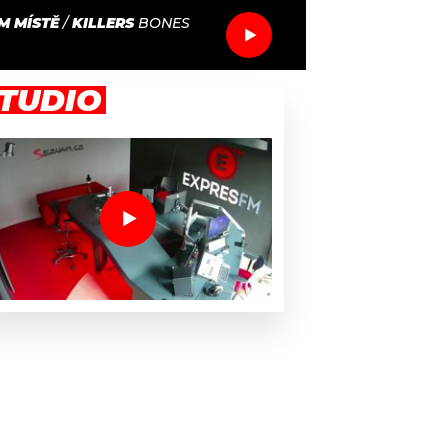
M MÍSTĚ
/
KILLERS
BONES
TUDIO