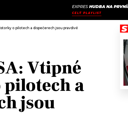
EXPRES
HUDBA NA PRVNÍ
JAK
ODCASTY
SEZNAM.CZ
CELÝ PLAYLIST
NALADIT
S
istorky o pilotech a dispečerech jsou pravdivé
ČSA: Vtipné
 pilotech a
ch jsou