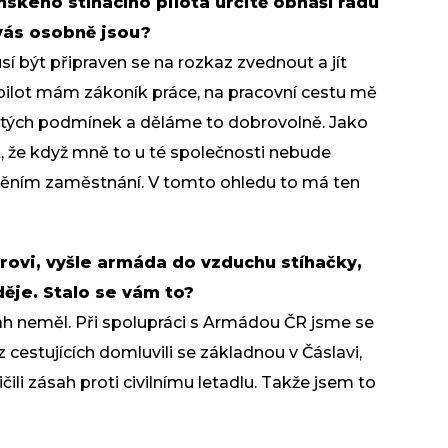
nského stíhacího pilota určitě obnáší řadu
 vás osobně jsou?
sí být připraven se na rozkaz zvednout a jít
 pilot mám zákoník práce, na pracovní cestu mě
itých podmínek a děláme to dobrovolně. Jako
, že když mně to u té společnosti nebude
měním zaměstnání. V tomto ohledu to má ten
rovi, vyšle armáda do vzduchu stíhačky,
 děje. Stalo se vám to?
ah neměl. Při spolupráci s Armádou ČR jsme se
 cestujících domluvili se základnou v Čáslavi,
čili zásah proti civilnímu letadlu. Takže jsem to