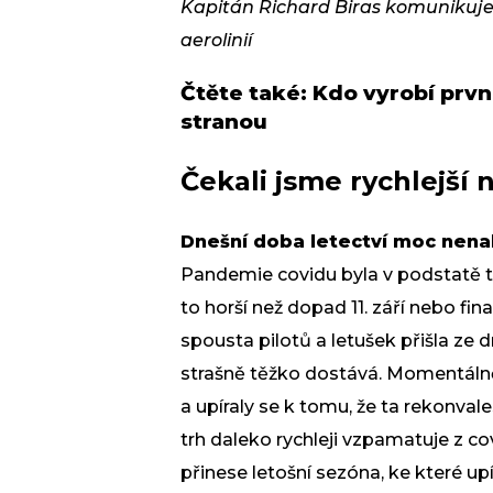
Kapitán Richard Biras komunikuje 
aerolinií
Čtěte také:
Kdo vyrobí první
stranou
Čekali jsme rychlejší 
Dnešní doba letectví moc nenah
Pandemie covidu byla v podstatě to 
to horší než dopad 11. září nebo fin
spousta pilotů a letušek přišla ze d
strašně těžko dostává. Momentálně j
a upíraly se k tomu, že ta rekonvale
trh daleko rychleji vzpamatuje z co
přinese letošní sezóna, ke které up