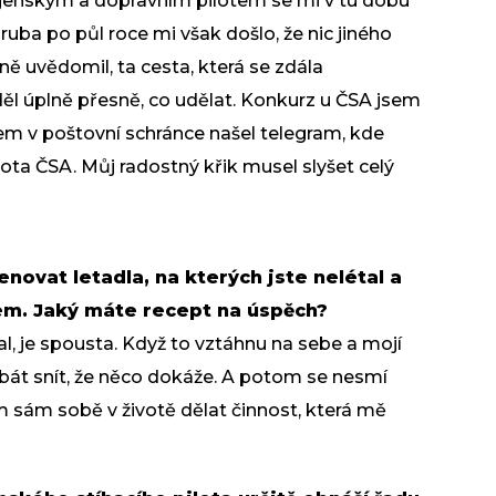
vojenským a dopravním pilotem se mi v tu dobu
hruba po půl roce mi však došlo, že nic jiného
řně uvědomil, ta cesta, která se zdála
ěděl úplně přesně, co udělat. Konkurz u ČSA jsem
sem v poštovní schránce našel telegram, kde
pilota ČSA. Můj radostný křik musel slyšet celý
novat letadla, na kterých jste nelétal a
nem. Jaký máte recept na úspěch?
al, je spousta. Když to vztáhnu na sebe a mojí
 bát snít, že něco dokáže. A potom se nesmí
em sám sobě v životě dělat činnost, která mě