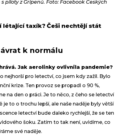
s piloty z Gripenů. Foto: Facebook Českých
 létající taxík? Češi nechtějí stát
návrat k normálu
rává. Jak aerolinky ovlivnila pandemie?
nejhorší pro letectví, co jsem kdy zažil. Bylo
anční krize. Ten provoz se propadl o 90 %,
ne na den o práci. Je to něco, z čeho se letectví
e to o trochu lepší, ale naše naděje byly větší
scence letectví bude daleko rychlejší, že se ten
vidového šoku. Zatím to tak není, uvidíme, co
íráme své naděje.