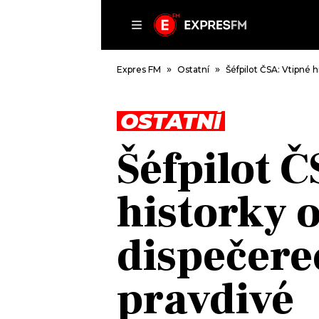
ČLÁNKY
P
Expres FM
Ostatní
Šéfpilot ČSA: Vtipné h
OSTATNÍ
DOMŮ
Šéfpilot 
ČLÁNKY
AKTUÁLNĚ
historky o
VIP
HUDBA
TRENDY
ROZHOVORY
KULTURA
dispečere
#NEBUDUDOMA
MIX
KALENDÁŘ
OSTATNÍ
pravdivé
KVÍZY
PODCASTY