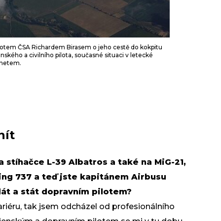
lotem ČSA Richardem Birasem o jeho cestě do kokpitu
enského a civilního pilota, současné situaci v letecké
ernetem.
nít
na stíhačce L-39 Albatros a také na MiG-21,
ing 737 a teď jste kapitánem Airbusu
dát a stát dopravním pilotem?
ariéru, tak jsem odcházel od profesionálního