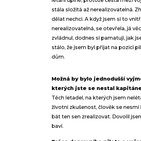
létání úplně, protože cesta mezi 
stála složitá až nerealizovatelná. Z
dělat nechci. A když jsem si to vnit
nerealizovatelná, se otevřela, já v
zvládnul, dodnes si pamatuji, jak j
stálo, že jsem byl přijat na pozici 
dům.
Možná by bylo jednodušší vyjme
kterých jste se nestal kapitá
Těch letadel, na kterých jsem nelét
životní zkušenost, člověk se nesmí
bát ten sen zrealizovat. Dovolil js
baví.