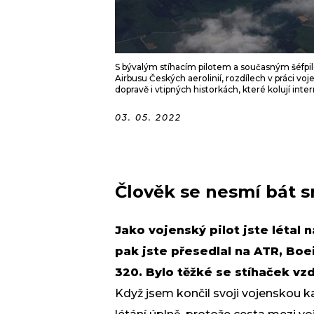
S bývalým stíhacím pilotem a současným šéfpi
Airbusu Českých aerolinií, rozdílech v práci voj
dopravě i vtipných historkách, které kolují int
03. 05. 2022
Člověk se nesmí bát s
Jako vojenský pilot jste létal 
pak jste přesedlal na ATR, Boe
320. Bylo těžké se stíhaček vz
Když jsem končil svoji vojenskou k