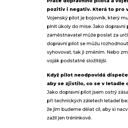
Práce dopravního pilota a voje
pozitiv i negativ. Která to pro
Vojenský pilot je bojovník, který mu
plnit úkoly do mise. Jako dopravní
zaměstnavatel může poslat za urč
dopravní pilot se můžu rozhodnout
vyhovovat, tak ji změním. Nebo z
voják podstatně složitější.
Když pilot neodpovídá dispeče
aby se zjistilo, co se v letadle
Jako dopravní pilot jsem ostrý zás
při technických záletech letadel bez
že jim budeme dělat cíl, aby si nacvi
zažil jen tréninkově.