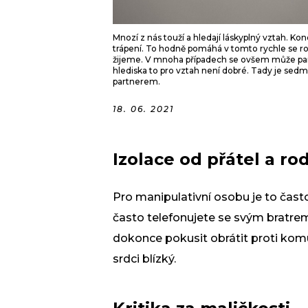
Mnozí z nás touží a hledají láskyplný vztah. Kon
trápení. To hodně pomáhá v tomto rychle se r
žijeme. V mnoha případech se ovšem může part
hlediska to pro vztah není dobré. Tady je sed
partnerem.
18. 06. 2021
Izolace od přátel a ro
Pro manipulativní osobu je to často 
často telefonujete se svým bratre
dokonce pokusit obrátit proti kom
srdci blízký.