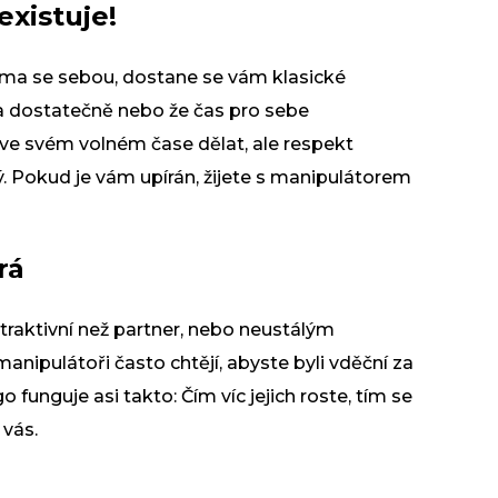
xistuje!
sama se sebou, dostane se vám klasické
ra dostatečně nebo že čas pro sebe
 ve svém volném čase dělat, ale respekt
ý. Pokud je vám upírán, žijete s manipulátorem
rá
atraktivní než partner, nebo neustálým
nipulátoři často chtějí, abyste byli vděční za
go funguje asi takto: Čím víc jejich roste, tím se
 vás.