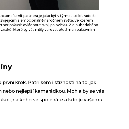
eckonců, mít partnera je jako být v týmu a sdílet radost i
ozvíjejícím a emocionálně náročném světě, ve kterém
ner pokusit ovládnout svoji polovičku. Z dlouhodobého
m znaků, které by vás měly varovat před manipulativním
diny
první krok. Patří sem i stížnosti na to, jak
m nebo nejlepší kamarádkou. Mohla by se vás
ukoli, na koho se spoléháte a kdo je vašemu