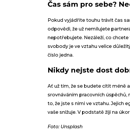
Čas sám pro sebe? Nee
Pokud vyjádříte touhu trávit čas 
odpovědi, že už nemilujete partne
nepotřebujete. Nezáleží, co chcete
svobody je ve vztahu velice důležit
číslo jedna.
Nikdy nejste dost dob
Ať už tím, že se budete cítit méně 
srovnáváním pracovních úspěchů, ma
to, že jste s nimi ve vztahu. Jejich e
vaše snižuje. V podstatě žijí na úkor
Foto: Unsplash