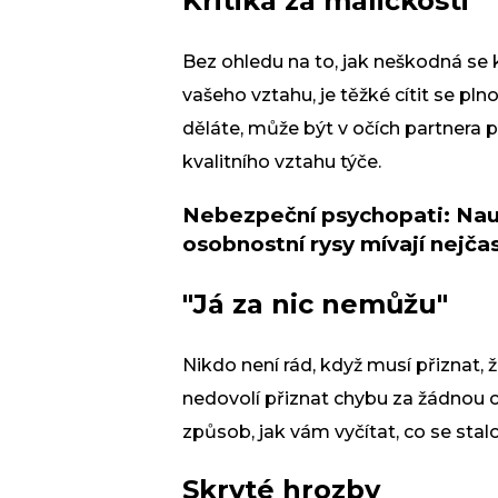
Kritika za maličkosti
Bez ohledu na to, jak neškodná se k
vašeho vztahu, je těžké cítit se p
děláte, může být v očích partnera př
kvalitního vztahu týče.
Nebezpeční psychopati: Nauč
osobnostní rysy mívají nejčas
"Já za nic nemůžu"
Nikdo není rád, když musí přiznat, 
nedovolí přiznat chybu za žádnou cen
způsob, jak vám vyčítat, co se stalo
Skryté hrozby