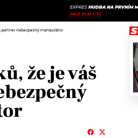
EXPRES
HUDBA NA PRVNÍM M
JAK
ODCASTY
SEZNAM.CZ
CELÝ PLAYLIST
NALADIT
S
š partner nebezpečný manipulátor
ů, že je váš
ebezpečný
tor