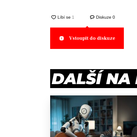
Diskuze
0
Vstoupit do diskuze
DALŠÍ NA