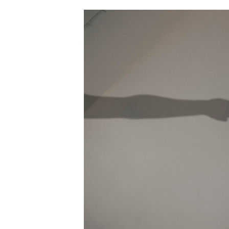
JAK NALADIT
RÁDIO
APLIKACE
PLAYLIST
PROGRAM
JAK NALADI
SOUTĚŽE