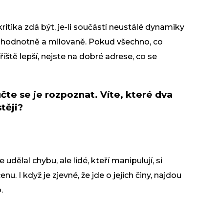
ritika zdá být, je-li součástí neustálé dynamiky
lnohodnotně a milovaně. Pokud všechno, co
íště lepší, nejste na dobré adrese, co se
te se je rozpoznat. Víte, které dva
těji?
že udělal chybu, ale
lidé, kteří manipulují
, si
u. I když je zjevné, že jde o jejich činy, najdou
.