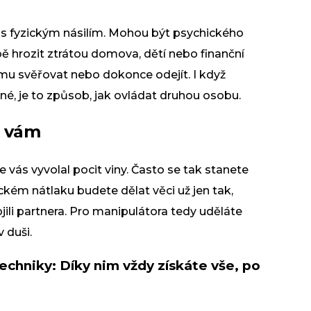
s fyzickým násilím. Mohou být psychického
ě hrozit ztrátou domova, dětí nebo finanční
u svěřovat nebo dokonce odejít. I když
é, je to způsob, jak ovládat druhou osobu.
i vám
e vás vyvolal pocit viny. Často se tak stanete
kém nátlaku budete dělat věci už jen tak,
ojili partnera. Pro manipulátora tedy uděláte
v duši.
 techniky: Díky nim vždy získáte vše, po