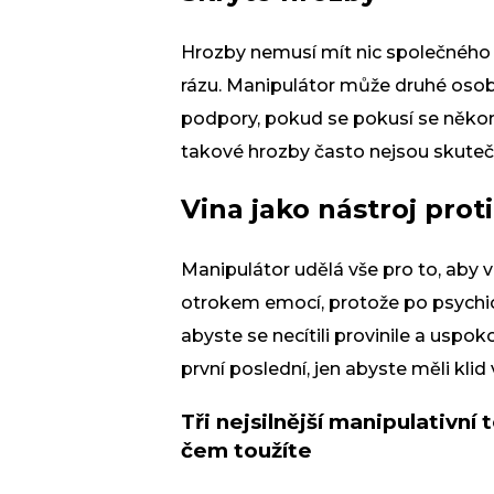
Hrozby nemusí mít nic společného 
rázu. Manipulátor může druhé osob
podpory, pokud se pokusí se někom
takové hrozby často nejsou skutečn
Vina jako nástroj prot
Manipulátor udělá vše pro to, aby v
otrokem emocí, protože po psychic
abyste se necítili provinile a uspok
první poslední, jen abyste měli klid 
Tři nejsilnější manipulativní
čem toužíte