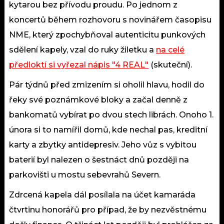
kytarou bez přívodu proudu. Po jednom z
koncertů během rozhovoru s novinářem časopisu
NME, který zpochybňoval autenticitu punkových
sdělení kapely, vzal do ruky žiletku a
na celé
předloktí si vyřezal nápis "4 REAL"
(skuteční).
Pár týdnů před zmizením si oholil hlavu, hodil do
řeky své poznámkové bloky a začal denně z
bankomatů vybírat po dvou stech librách. Onoho 1.
února si to namířil domů, kde nechal pas, kreditní
karty a zbytky antidepresiv. Jeho vůz s vybitou
baterií byl nalezen o šestnáct dnů později na
parkovišti u mostu sebevrahů Severn.
Zdrcená kapela dál posílala na účet kamaráda
čtvrtinu honorářů pro případ, že by nezvěstnému