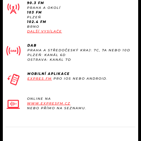
90.3 FM
PRAHA A OKOLÍ
103 FM
PLZEŇ
102.4 FM
BRNO
DALŠÍ VYSÍLAČE
DAB
PRAHA A STŘEDOČESKÝ KRAJ: 7C, 7A NEBO 10D
PLZEŇ: KANÁL 6D
OSTRAVA: KANÁL 7D
MOBILNÍ APLIKACE
EXPRES FM
PRO IOS NEBO ANDROID.
ONLINE NA
WWW.EXPRESFM.CZ
NEBO PŘÍMO NA SEZNAMU.