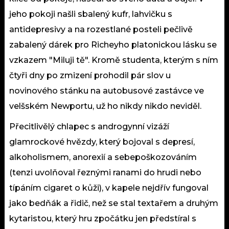
jeho pokoji našli sbalený kufr, lahvičku s
antidepresivy a na rozestlané posteli pečlivě
zabalený dárek pro Richeyho platonickou lásku se
vzkazem "Miluji tě". Kromě studenta, kterým s ním
čtyři dny po zmizení prohodil pár slov u
novinového stánku na autobusové zastávce ve
velšském Newportu, už ho nikdy nikdo neviděl.
Přecitlivělý chlapec s androgynní vizáží
glamrockové hvězdy, který bojoval s depresí,
alkoholismem, anorexií a sebepoškozováním
(tenzi uvolňoval řeznými ranami do hrudi nebo
típáním cigaret o kůži), v kapele nejdřív fungoval
jako bedňák a řidič, než se stal textařem a druhým
kytaristou, který hru zpočátku jen předstíral s