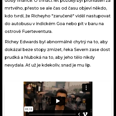
došly finance. O třináct let později byl prohlášen za
mrtvého, přesto se ale čas od času objeví někdo,
kdo tvrdí, že Richeyho "zaručeně" viděl nastupovat
do autobusu v indickém Goa nebo pít v baru na
ostrově Fuerteventura.
Richey Edwards byl abnormálně chytrý na to, aby
dokázal beze stopy zmizet, řeka Severn zase dost
prudká a hluboká na to, aby jeho tělo nikdy
nevydala. Ať už je kdekoliv, snad je mu líp.