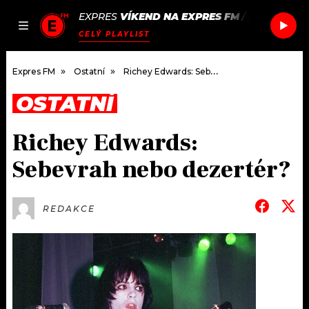
EXPRES
VÍKEND NA EXPRES FM
/
RITON & RA
JAK
ČLÁNKY
PODCASTY
SEZNAM.CZ
CELÝ PLAYLIST
NALADIT
Expres FM
Ostatní
Richey Edwards: Sebevrah nebo dezertér?
OSTATNÍ
DOMŮ
Richey Edwards:
ČLÁNKY
Sebevrah nebo dezertér?
AKTUÁLNĚ
PODCASTY
REDAKCE
HUDBA
JAK NALADIT
ROZHOVORY
RÁDIO
#NEBUDUDOMA
APLIKACE
SOUTĚŽE