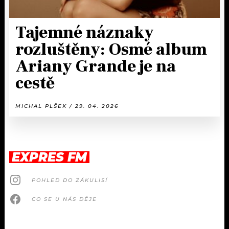
Tajemné náznaky
rozluštěny: Osmé album
Ariany Grande je na
cestě
MICHAL PLŠEK / 29. 04. 2026
EXPRES FM
POHLED DO ZÁKULISÍ
CO SE U NÁS DĚJE