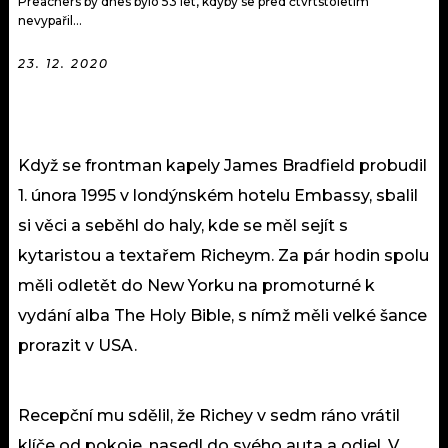
Preachers by dnes bylo 53 let, kdyby se před čtvrtstoletím
nevypařil...
23. 12. 2020
Když se frontman kapely James Bradfield probudil
1. února 1995 v londýnském hotelu Embassy, sbalil
si věci a seběhl do haly, kde se měl sejít s
kytaristou a textařem Richeym. Za pár hodin spolu
měli odletět do New Yorku na promoturné k
vydání alba The Holy Bible, s nímž měli velké šance
prorazit v USA.
Recepční mu sdělil, že Richey v sedm ráno vrátil
klíče od pokoje, nasedl do svého auta a odjel. V