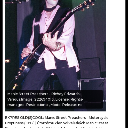
KALENDÁŘ
PROGRAM
KVÍZY
PLAYLIST
VIP
JAK NALADIT
TRENDY
KULTURA
MIX
OSTATNÍ
Manic Street Preachers - Richey Edwards
Various,Image: 222694013, License: Rights-
managed, Restrictions: , Model Release: no
EXPRES OLD(S)COOL: Manic Street Preachers - Motorcycle
Emptiness (1992) | Čtvrtému členovi velšských Manic Street