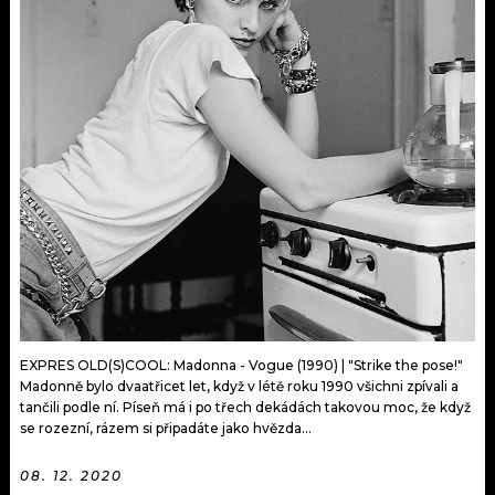
KALENDÁŘ
PROGRAM
KVÍZY
PLAYLIST
VIP
JAK NALADIT
TRENDY
KULTURA
MIX
OSTATNÍ
EXPRES OLD(S)COOL: Madonna - Vogue (1990) | "Strike the pose!"
Madonně bylo dvaatřicet let, když v létě roku 1990 všichni zpívali a
tančili podle ní. Píseň má i po třech dekádách takovou moc, že když
se rozezní, rázem si připadáte jako hvězda...
08. 12. 2020