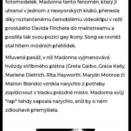
fotomodelek. Madonna tento fenomén, který ji
uhranul v jednom z newyorských klubů, přenesla
díky roztančenému černobílému videoklipu v režii
proslulého Davida Finchera do mainstreamu a
posílila tak svou pozici gay ikony. Song se rovněž
stal hitem módních přehlídek.
Mluvená pasáž, v níž Madonna vyjmenovává
hvězdy stříbrného plátna (Greta Garbo, Grace Kelly,
Marlene Dietrich, Rita Hayworth, Marylin Monroe či
Marlon Brando) vznikla narychlo z potřeby
zaplácnout
v tracku prázdné místo. Madonna svůj
"rap" tehdy sepsala narychlo, aniž by o něm
zdlouhavě přemýšlela.