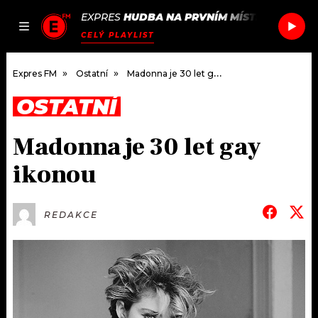
EXPRES
HUDBA NA PRVNÍM MÍSTĚ
/
SABRIN
JAK
ČLÁNKY
PODCASTY
SEZNAM.CZ
CELÝ PLAYLIST
NALADIT
Expres FM
Ostatní
Madonna je 30 let gay ikonou
OSTATNÍ
DOMŮ
Madonna je 30 let gay
ČLÁNKY
ikonou
AKTUÁLNĚ
PODCASTY
REDAKCE
HUDBA
JAK NALADIT
ROZHOVORY
RÁDIO
#NEBUDUDOMA
APLIKACE
SOUTĚŽE