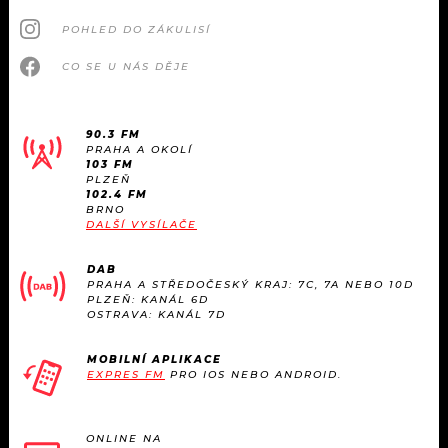
POHLED DO ZÁKULISÍ
CO SE U NÁS DĚJE
90.3 FM
PRAHA A OKOLÍ
103 FM
PLZEŇ
102.4 FM
BRNO
DALŠÍ VYSÍLAČE
DAB
PRAHA A STŘEDOČESKÝ KRAJ: 7C, 7A NEBO 10D
PLZEŇ: KANÁL 6D
OSTRAVA: KANÁL 7D
MOBILNÍ APLIKACE
EXPRES FM
PRO IOS NEBO ANDROID.
ONLINE NA