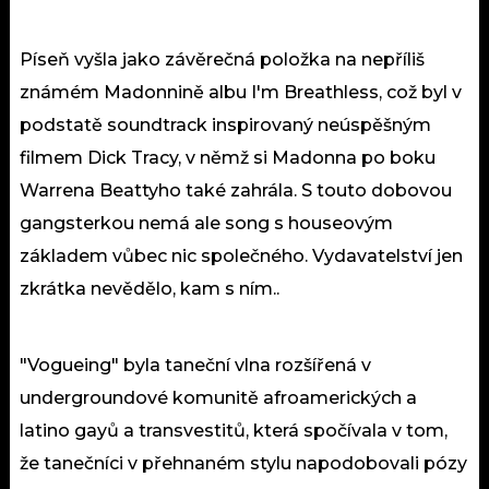
Píseň vyšla jako závěrečná položka na nepříliš
známém Madonnině albu I'm Breathless, což byl v
podstatě soundtrack inspirovaný neúspěšným
filmem Dick Tracy, v němž si Madonna po boku
Warrena Beattyho také zahrála. S touto dobovou
gangsterkou nemá ale song s houseovým
základem vůbec nic společného. Vydavatelství jen
zkrátka nevědělo, kam s ním..
"Vogueing" byla taneční vlna rozšířená v
undergroundové komunitě afroamerických a
latino gayů a transvestitů, která spočívala v tom,
že tanečníci v přehnaném stylu napodobovali pózy