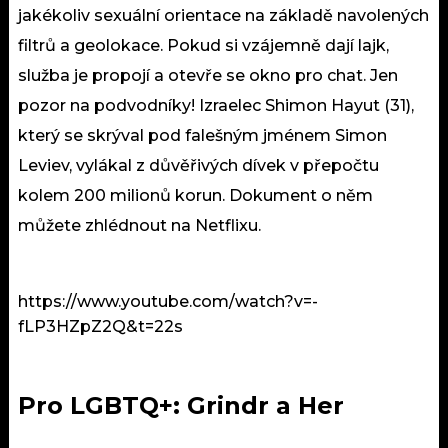
jakékoliv sexuální orientace na základě navolených
filtrů a geolokace. Pokud si vzájemně dají lajk,
služba je propojí a otevře se okno pro chat. Jen
pozor na podvodníky! Izraelec
Shimon Hayut
(31),
který se skrýval pod falešným jménem Simon
Leviev, vylákal z důvěřivých dívek v přepočtu
kolem 200 milionů korun.
Dokument o něm
můžete zhlédnout na Netflixu.
https://www.youtube.com/watch?v=-
fLP3HZpZ2Q&t=22s
Pro LGBTQ+: Grindr a Her