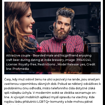
KALENDÁŘ
PROGRAM
KVÍZY
PLAYLIST
VIP
JAK NALADIT
TRENDY
KULTURA
Attractive couple - Bearded male and his girlfriend enjoying
MIX
craft beer during dating at indie brewery.,Image: 391410241,
License: Royalty-free, Restrictions: , Model Release: yes, Credit
line: Profimedia
OSTATNÍ
Časy, kdy muž oslovil ženu na ulici a pozval ji na rande, jsou snad jen
zastřenou vzpomínkou dávných dob. Pokud se některý odvážlivec k
podobnému činu odhodlá, místo telefonního čísla dotyčné získá
spíš nálepku úchyla. V moderním světě se zkrátka seznamuje on-
line. A vývojáři mobilních aplikací myslí opravdu na všechny. Kde
najdou lásku příslušníci LGBTQ+ komunity a kde mohou pátrat