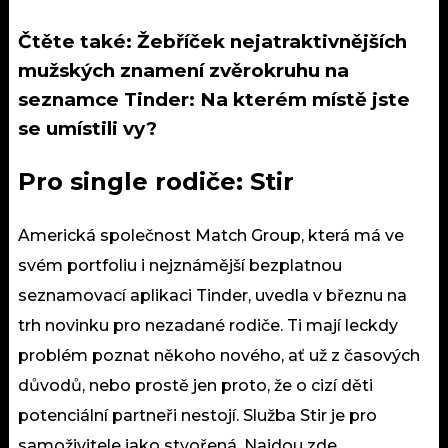
Čtěte také:
Žebříček nejatraktivnějších
mužských znamení zvěrokruhu na
seznamce Tinder: Na kterém místě jste
se umístili vy?
Pro single rodiče: Stir
Americká společnost Match Group, která má ve
svém portfoliu i nejznámější bezplatnou
seznamovací aplikaci Tinder, uvedla v březnu na
trh novinku pro nezadané rodiče. Ti mají leckdy
problém poznat někoho nového, ať už z časových
důvodů, nebo prostě jen proto, že o cizí děti
potenciální partneři nestojí. Služba Stir je pro
samoživitele jako stvořená. Najdou zde