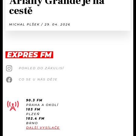
Ariany Grande je na
cestě
MICHAL PLŠEK / 29. 04. 2026
EXPRES FM
POHLED DO ZÁKULISÍ
CO SE U NÁS DĚJE
90.3 FM
PRAHA A OKOLÍ
103 FM
PLZEŇ
102.4 FM
BRNO
DALŠÍ VYSÍLAČE