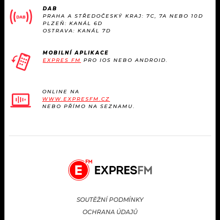
DAB
PRAHA A STŘEDOČESKÝ KRAJ: 7C, 7A NEBO 10D
PLZEŇ: KANÁL 6D
OSTRAVA: KANÁL 7D
MOBILNÍ APLIKACE
EXPRES FM
PRO IOS NEBO ANDROID.
ONLINE NA
WWW.EXPRESFM.CZ
NEBO PŘÍMO NA SEZNAMU.
SOUTĚŽNÍ PODMÍNKY
OCHRANA ÚDAJŮ