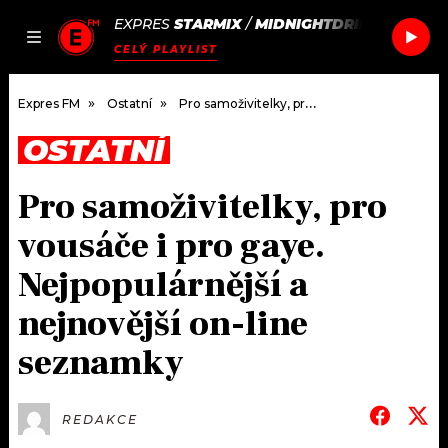
EXPRES
STARMIX
/
MIDNIGHTDRIP
JAK
ČLÁNKY
PODCASTY
SEZNAM.CZ
CELÝ PLAYLIST
NALADIT
Expres FM
Ostatní
Pro samoživitelky, pro vousáče i pro gaye. Nejpopulárnější a nejnovější on-line seznamky
OSTATNÍ
DOMŮ
Pro samoživitelky, pro
ČLÁNKY
vousáče i pro gaye.
AKTUÁLNĚ
PODCASTY
Nejpopulárnější a
nejnovější on-line
HUDBA
JAK NALADIT
seznamky
ROZHOVORY
RÁDIO
#NEBUDUDOMA
APLIKACE
SOUTĚŽE
REDAKCE