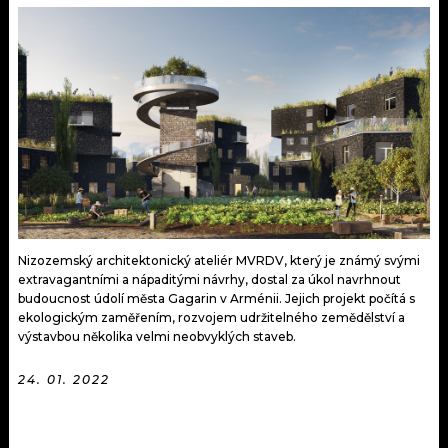
KALENDÁŘ
PROGRAM
KVÍZY
PLAYLIST
VIP
JAK NALADIT
TRENDY
KULTURA
MIX
Nizozemský architektonický ateliér MVRDV, který je známý svými
extravagantními a nápaditými návrhy, dostal za úkol navrhnout
OSTATNÍ
budoucnost údolí města Gagarin v Arménii. Jejich projekt počítá s
ekologickým zaměřením, rozvojem udržitelného zemědělství a
výstavbou několika velmi neobvyklých staveb.
24. 01. 2022