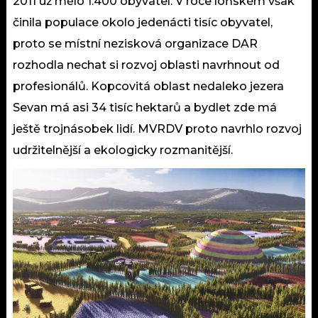
2011 už mělo 1.400 obyvatel. V roce loňském však
činila populace okolo jedenácti tisíc obyvatel,
proto se místní nezisková organizace DAR
rozhodla nechat si rozvoj oblasti navrhnout od
profesionálů. Kopcovitá oblast nedaleko jezera
Sevan má asi 34 tisíc hektarů a bydlet zde má
ještě trojnásobek lidí. MVRDV proto navrhlo rozvoj
udržitelnější a ekologicky rozmanitější.