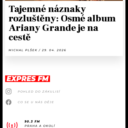
Tajemné náznaky
rozluštěny: Osmé album
Ariany Grande je na
cestě
MICHAL PLŠEK / 29. 04. 2026
EXPRES FM
POHLED DO ZÁKULISÍ
CO SE U NÁS DĚJE
90.3 FM
PRAHA A OKOLÍ