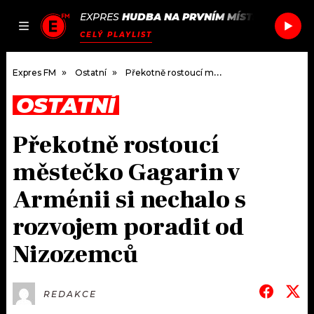
EXPRES
HUDBA NA PRVNÍM MÍSTĚ
/
TICHON
JAK
ČLÁNKY
PODCASTY
SEZNAM.CZ
CELÝ PLAYLIST
NALADIT
Expres FM
Ostatní
Překotně rostoucí městečko Gagarin v Arménii si nechalo s rozvojem poradit od Nizozemců
OSTATNÍ
DOMŮ
Překotně rostoucí
ČLÁNKY
městečko Gagarin v
AKTUÁLNĚ
PODCASTY
Arménii si nechalo s
rozvojem poradit od
HUDBA
JAK NALADIT
Nizozemců
ROZHOVORY
RÁDIO
#NEBUDUDOMA
APLIKACE
SOUTĚŽE
REDAKCE