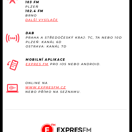
103 FM
PLZEŇ
102.4 FM
BRNO
DALŠÍ VYSÍLAČE
DAB
PRAHA A STŘEDOČESKÝ KRAJ: 7C, 7A NEBO 10D
PLZEŇ: KANÁL 6D
OSTRAVA: KANÁL 7D
MOBILNÍ APLIKACE
EXPRES FM
PRO IOS NEBO ANDROID.
ONLINE NA
WWW.EXPRESFM.CZ
NEBO PŘÍMO NA SEZNAMU.