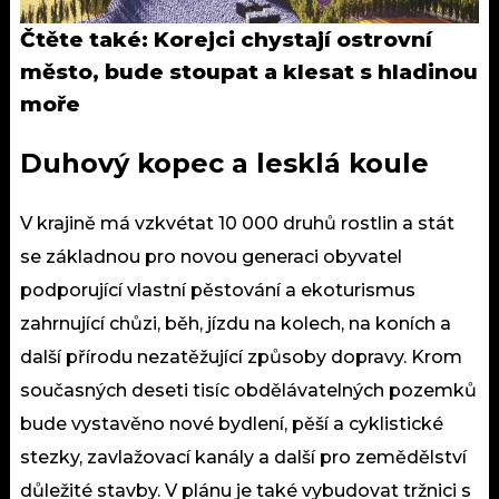
Čtěte také:
Korejci chystají ostrovní
město, bude stoupat a klesat s hladinou
moře
Duhový kopec a lesklá koule
V krajině má vzkvétat 10 000 druhů rostlin a stát
se základnou pro novou generaci obyvatel
podporující vlastní pěstování a ekoturismus
zahrnující chůzi, běh, jízdu na kolech, na koních a
další přírodu nezatěžující způsoby dopravy. Krom
současných deseti tisíc obdělávatelných pozemků
bude vystavěno nové bydlení, pěší a cyklistické
stezky, zavlažovací kanály a další pro zemědělství
důležité stavby. V plánu je také vybudovat tržnici s