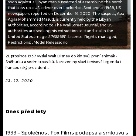
soon against a Libyan man suspected of assembling the bomb
KALENDÁŘ
PROGRAM
that blew up a US airliner over Lockerbie, Scotland, in 1988, US
newspapers reported on December 16, 2020. The suspect, Abu
KVÍZY
PLAYLIST
Agila Mohammad Masud, is currently held by the Libyan
authorities, according to The Wall Street Journal, and US
authorities are seeking his extradition to stand trial in the
VIP
JAK NALADIT
United States.,Image: 576556191, License: Rights-managed,
Restrictions: , Model Release: no
TRENDY
21. prosince 1937 vyslal Walt Disney do kin svůj první animák -
KULTURA
Sněhurku a sedm trpaslíků. Narozeniny slaví tenisová legenda i
francouzský prezident...
MIX
23. 12. 2020
OSTATNÍ
Dnes před lety
1933 – Společnost Fox Films podepsala smlouvu s