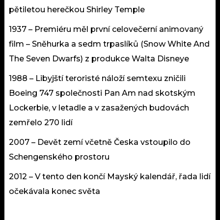
pětiletou herečkou Shirley Temple
1937 – Premiéru měl první celovečerní animovaný
film – Sněhurka a sedm trpaslíků (Snow White And
The Seven Dwarfs) z produkce Walta Disneye
1988 – Libyjští teroristé náloží semtexu zničili
Boeing 747 společnosti Pan Am nad skotským
Lockerbie, v letadle a v zasažených budovách
zemřelo 270 lidí
2007 – Devět zemí včetně Česka vstoupilo do
Schengenského prostoru
2012 – V tento den končí Mayský kalendář, řada lidí
očekávala konec světa