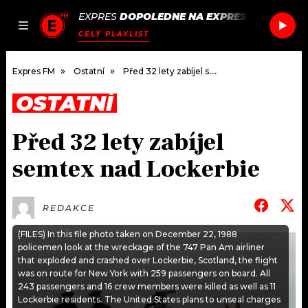
EXPRES
DOPOLEDNE NA EXPRES FM
/
ZERB 
JAK
ČLÁNKY
PODCASTY
SEZNAM.CZ
CELÝ PLAYLIST
NALADIT
Expres FM
Ostatní
Před 32 lety zabíjel semtex nad Lockerbie
OSTATNÍ
DOMŮ
Před 32 lety zabíjel
ČLÁNKY
semtex nad Lockerbie
AKTUÁLNĚ
PODCASTY
REDAKCE
HUDBA
JAK NALADIT
(FILES) In this file photo taken on December 22, 1988
policemen look at the wreckage of the 747 Pan Am airliner
ROZHOVORY
RÁDIO
that exploded and crashed over Lockerbie, Scotland, the flight
was on route for New York with 259 passengers on board. All
#NEBUDUDOMA
APLIKACE
243 passengers and 16 crew members were killed as well as 11
SOUTĚŽE
Lockerbie residents. The United States plans to unseal charges