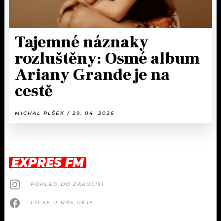
Tajemné náznaky
rozluštěny: Osmé album
Ariany Grande je na
cestě
MICHAL PLŠEK / 29. 04. 2026
EXPRES FM
POHLED DO ZÁKULISÍ
CO SE U NÁS DĚJE