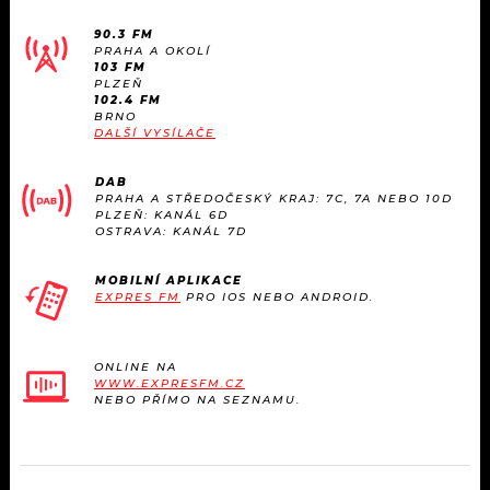
90.3 FM
PRAHA A OKOLÍ
103 FM
PLZEŇ
102.4 FM
BRNO
DALŠÍ VYSÍLAČE
DAB
PRAHA A STŘEDOČESKÝ KRAJ: 7C, 7A NEBO 10D
PLZEŇ: KANÁL 6D
OSTRAVA: KANÁL 7D
MOBILNÍ APLIKACE
EXPRES FM
PRO IOS NEBO ANDROID.
ONLINE NA
WWW.EXPRESFM.CZ
NEBO PŘÍMO NA SEZNAMU.