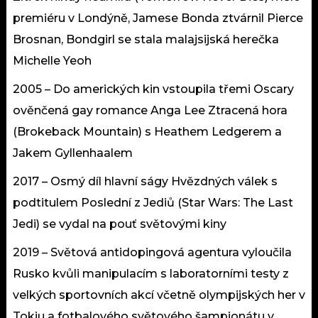
premiéru v Londýně, Jamese Bonda ztvárnil Pierce
Brosnan, Bondgirl se stala malajsijská herečka
Michelle Yeoh
2005 – Do amerických kin vstoupila třemi Oscary
ověnčená gay romance Anga Lee Ztracená hora
(Brokeback Mountain) s Heathem Ledgerem a
Jakem Gyllenhaalem
2017 – Osmý díl hlavní ságy Hvězdných válek s
podtitulem Poslední z Jediů (Star Wars: The Last
Jedi) se vydal na pouť světovými kiny
2019 – Světová antidopingová agentura vyloučila
Rusko kvůli manipulacím s laboratorními testy z
velkých sportovních akcí včetně olympijských her v
Tokiu a fotbalového světového šampionátu v