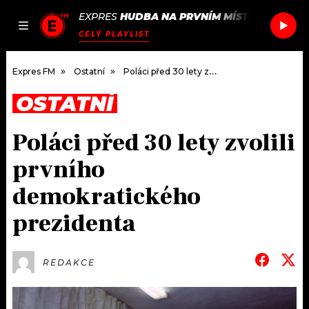
EXPRES
HUDBA NA PRVNÍM MÍSTĚ
/
OVERPA
JAK
ČLÁNKY
PODCASTY
SEZNAM.CZ
CELÝ PLAYLIST
NALADIT
Expres FM
Ostatní
Poláci před 30 lety zvolili prvního demokratického prezidenta
OSTATNÍ
DOMŮ
Poláci před 30 lety zvolili
ČLÁNKY
prvního
AKTUÁLNĚ
PODCASTY
demokratického
prezidenta
HUDBA
JAK NALADIT
ROZHOVORY
RÁDIO
REDAKCE
#NEBUDUDOMA
APLIKACE
SOUTĚŽE