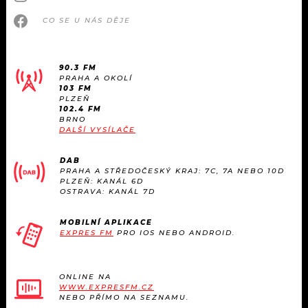
CO SE U NÁS DĚJE
90.3 FM
PRAHA A OKOLÍ
103 FM
PLZEŇ
102.4 FM
BRNO
DALŠÍ VYSÍLAČE
DAB
PRAHA A STŘEDOČESKÝ KRAJ: 7C, 7A NEBO 10D
PLZEŇ: KANÁL 6D
OSTRAVA: KANÁL 7D
MOBILNÍ APLIKACE
EXPRES FM
PRO IOS NEBO ANDROID.
ONLINE NA
WWW.EXPRESFM.CZ
NEBO PŘÍMO NA SEZNAMU.