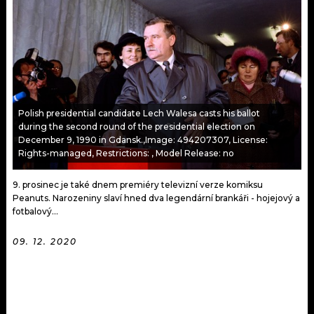
KALENDÁŘ
PROGRAM
KVÍZY
PLAYLIST
VIP
JAK NALADIT
TRENDY
Polish presidential candidate Lech Walesa casts his ballot
during the second round of the presidential election on
December 9, 1990 in Gdansk.,Image: 494207307, License:
KULTURA
Rights-managed, Restrictions: , Model Release: no
MIX
9. prosinec je také dnem premiéry televizní verze komiksu
Peanuts. Narozeniny slaví hned dva legendární brankáři - hojejový a
OSTATNÍ
fotbalový...
09. 12. 2020