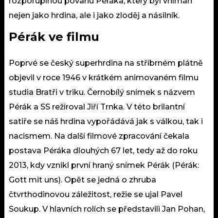
rozporuplnou povahu Péráka, který byl vnímán
nejen jako hrdina, ale i jako zloděj a násilník.
Pérák ve filmu
Poprvé se český superhrdina na stříbrném plátně
objevil v roce 1946 v krátkém animovaném filmu
studia Bratři v triku. Černobílý snímek s názvem
Pérák a SS režíroval Jiří Trnka. V této brilantní
satiře se náš hrdina vypořádává jak s válkou, tak i
nacismem. Na další filmové zpracování čekala
postava Péráka dlouhých 67 let, tedy až do roku
2013, kdy vznikl první hraný snímek Pérák (Pérák:
Gott mit uns). Opět se jedná o zhruba
čtvrthodinovou záležitost, režie se ujal Pavel
Soukup. V hlavních rolích se představili Jan Pohan,