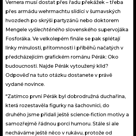
Vernera musí dostat přes řadu překážek – třeba
přes armádu wehrmachtu slídící v šumavských
hvozdech po skrýši partyzánů nebo doktorem
Mengele
vyšlechtěného
slovenského supervojáka
Fosforáka. Ve velkolepém finále se pak splétají
linky minulosti, přítomnosti i příběhů načatých v
předcházejícím grafickém románu Pérák: Oko
budoucnosti. Najde Pérák vytoužený klid?
Odpověď na tuto otázku dostanete v právě
vydané novince.
"Zatímco první Pérák byl dobrodružná duchařina,
která rozestavěla figurky na šachovnici, do
druhého jsme přidali ještě science-fiction motivy a
samozřejmě řádnou porci humoru. Stále si ale
necháváme ještě něco v rukávu, protože od