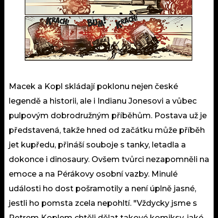
Macek a Kopl skládají poklonu nejen české
legendě a historii, ale i Indianu Jonesovi a vůbec
pulpovým dobrodružným příběhům. Postava už je
představená, takže hned od začátku může příběh
jet kupředu, přináší souboje s tanky, letadla a
dokonce i dinosaury. Ovšem tvůrci nezapomněli na
emoce a na Pérákovy osobní vazby. Minulé
události ho dost pošramotily a není úplně jasné,
jestli ho pomsta zcela nepohltí. "Vždycky jsme s
Petrem Koplem chtěli dělat takové komiksy, jaké