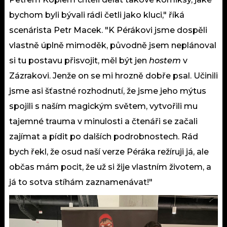
bychom byli bývali rádi četli jako kluci," říká
scenárista Petr Macek. "K Pérákovi jsme dospěli
vlastně úplně mimoděk, původně jsem neplánoval
si tu postavu přisvojit, měl být jen
hostem
v
Zázrakovi. Jenže on se mi hrozně dobře psal. Učinili
jsme asi šťastné rozhodnutí, že jsme jeho mýtus
spojili s naším magickým světem, vytvořili mu
tajemné trauma v minulosti a čtenáři se začali
zajímat a pídit po dalších podrobnostech. Rád
bych řekl, že osud naší verze Péráka režíruji já, ale
občas mám pocit, že už si žije vlastním životem, a
já to sotva stíhám zaznamenávat!"