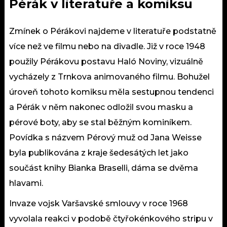
Pérák v literatuře a komiksu
Zmínek o Pérákovi najdeme v literatuře podstatně
více než ve filmu nebo na divadle. Již v roce 1948
použily Pérákovu postavu Haló Noviny, vizuálně
vycházely z Trnkova animovaného filmu. Bohužel
úroveň tohoto komiksu měla sestupnou tendenci
a Pérák v něm nakonec odložil svou masku a
pérové boty, aby se stal běžným kominíkem.
Povídka s názvem Pérový muž od Jana Weisse
byla publikována z kraje šedesátých let jako
součást knihy Bianka Braselli, dáma se dvěma
hlavami.
Invaze vojsk Varšavské smlouvy v roce 1968
vyvolala reakci v podobě čtyřokénkového stripu v