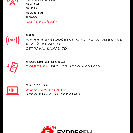
103 FM
PLZEŇ
102.4 FM
BRNO
DALŠÍ VYSÍLAČE
DAB
PRAHA A STŘEDOČESKÝ KRAJ: 7C, 7A NEBO 10D
PLZEŇ: KANÁL 6D
OSTRAVA: KANÁL 7D
MOBILNÍ APLIKACE
EXPRES FM
PRO IOS NEBO ANDROID.
ONLINE NA
WWW.EXPRESFM.CZ
NEBO PŘÍMO NA SEZNAMU.