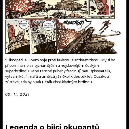
KALENDÁŘ
PROGRAM
KVÍZY
PLAYLIST
VIP
JAK NALADIT
TRENDY
KULTURA
9. listopad je Dnem boje proti fašismu a antisemitismu. My si ho
připomínáme s nejznámějším a nejslavnějším českým
superhrdinou! Jeho temné příběhy fascinují řadu spisovatelů,
MIX
výtvarníků, filmařů a umělců již několik desítek let. Otázkou
zůstává, zda byl však Pérák čistě kladným hrdinou.
OSTATNÍ
09. 11. 2021
Legenda o bijci okupantů