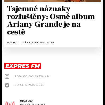
Tajemné náznaky
rozluštěny: Osmé album
Ariany Grande je na
cestě
MICHAL PLŠEK / 29. 04. 2026
EXPRES FM
POHLED DO ZÁKULISÍ
CO SE U NÁS DĚJE
90.3 FM
PRAHA A OKOLÍ