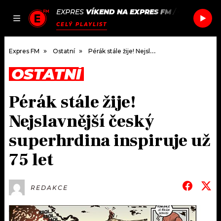
EXPRES
VÍKEND NA EXPRES FM
/
CHANCE TH
JAK
ČLÁNKY
PODCASTY
SEZNAM.CZ
CELÝ PLAYLIST
NALADIT
Expres FM
Ostatní
Pérák stále žije! Nejslavnější český superhrdina inspiruje už 75 let
OSTATNÍ
DOMŮ
Pérák stále žije!
ČLÁNKY
Nejslavnější český
AKTUÁLNĚ
PODCASTY
superhrdina inspiruje už
75 let
HUDBA
JAK NALADIT
ROZHOVORY
RÁDIO
REDAKCE
#NEBUDUDOMA
APLIKACE
SOUTĚŽE