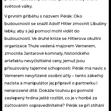
světové války.
V prvním příběhu s názvem Pérák: Oko
budoucnosti se snažil Adolf Hitler zmocnit Libušiny
lebky, aby s její pomocí mohl vidět do
budoucnosti. Ve druhé knize se Hitlerova okultní
organizace Thule vedená majorem Vernerem,
zmocnila Jantarové komnaty, historického
artefaktu nevyčíslitelné ceny, jemuž jsou
přisuzovány tajemné schopnosti. Pérák má navíc s
Vernerem nevyřízené osobní účty – tento zákeřný
nacista a manipulátor jej připravil o partnerku i
nenarozené dítě. Dokáže touhou po pomstě
zaslepený hrdina ještě rozlišit, co je v honbě za
zúčtováním ospravedlnitelné? Pérák se při stíhání