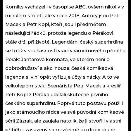
Komiks vycházel i v časopise ABC, ovšem nikoliv v
minulém století, ale v roce 2018. Autory jsou Petr
Macek a Petr Kopl, kteří jsou i předmětem
následující řádků, protože legendu o Pérákovi
stále drží při životě. Legendární český superhrdina
se totiž v současnosti vrací v rámci nového příběhu
Pérák: Jantarová komnata, ve kterém není o
dobrodružství a akci nouze, česká komiksová
legenda si v ní opět vyřizuje účty s nácky. A to ve
velkolepém stylu. Scenárista Petr Macek a kreslíř
Petr Kopl z Péráka udělali skutečně prvního
českého superhrdinu. Poprvé tuto postavu použili
jako stárnoucího rádce ve své původní komiksové
sérii Zázrak, ale zaujala natolik, že jí stvořili vlastní
příběh – zasazený samozřejmě do doby druhé