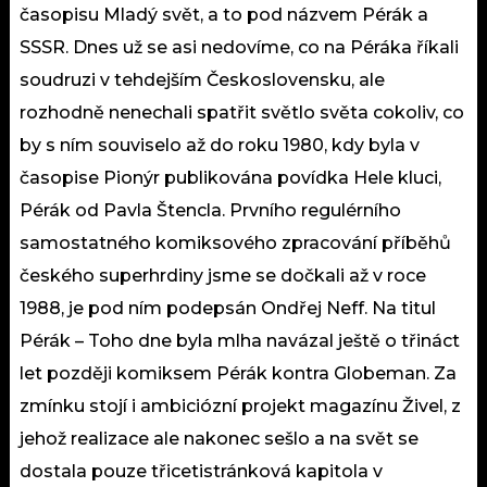
časopisu Mladý svět, a to pod názvem Pérák a
SSSR. Dnes už se asi nedovíme, co na Péráka říkali
soudruzi v tehdejším Československu, ale
rozhodně nenechali spatřit světlo světa cokoliv, co
by s ním souviselo až do roku 1980, kdy byla v
časopise Pionýr publikována povídka Hele kluci,
Pérák od Pavla Štencla. Prvního regulérního
samostatného komiksového zpracování příběhů
českého superhrdiny jsme se dočkali až v roce
1988, je pod ním podepsán Ondřej Neff. Na titul
Pérák – Toho dne byla mlha navázal ještě o třináct
let později komiksem Pérák kontra Globeman. Za
zmínku stojí i ambiciózní projekt magazínu Živel, z
jehož realizace ale nakonec sešlo a na svět se
dostala pouze třicetistránková kapitola v