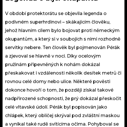
V období protektorátu se objevila legenda o
podivném superhrdinovi – skákajícím člověku,
jehož hlavním cílem bylo bojovat proti německým
okupantům, a který si v soubojích s nimi rozhodně
servítky nebere. Ten člověk byl pojmenován Pérák
a zjevoval se hlavně v noci. Díky ocelovým
pružinám připevněných k nohám dokázal
přeskakovat i vzdálenosti několik desítek metrů či
rovnou celé domy nebo ulice. Některé pověsti
dokonce hovoří o tom, že později získal takové
nadpřirozené schopnosti, že prý dokázal přeskočit
celé vltavské údolí. Pérák byl popisován jako
chlápek, který obličej skrýval pod zvláštní maskou
a vynikal také rudě svítícíma očima. Pohyboval se