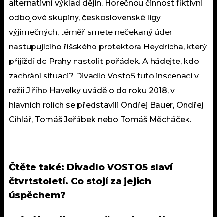
alternativní výklad dějin. Horečnou činnost fiktivní
odbojové skupiny, československé ligy
výjimečných, téměř smete nečekaný úder
nastupujícího říšského protektora Heydricha, který
přijíždí do Prahy nastolit pořádek. A hádejte, kdo
zachrání situaci? Divadlo Vosto5 tuto inscenaci v
režii Jiřího Havelky uvádělo do roku 2018, v
hlavních rolích se představili Ondřej Bauer, Ondřej
Cihlář, Tomáš Jeřábek nebo Tomáš Měcháček.
Čtěte také:
Divadlo VOSTO5 slaví
čtvrtstoletí. Co stojí za jejich
úspěchem?