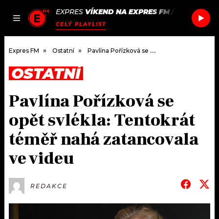
EXPRES
VÍKEND NA EXPRES FM
/
DOJA CAT
JAK
ČLÁNKY
PODCASTY
SEZNAM.CZ
CELÝ PLAYLIST
NALADIT
Expres FM
Ostatní
Pavlína Pořízková se opět svlékla: Tentokrát téměř nahá zatancovala ve videu
OSTATNÍ
DOMŮ
Pavlína Pořízková se
ČLÁNKY
opět svlékla: Tentokrát
AKTUÁLNĚ
PODCASTY
téměř nahá zatancovala
ve videu
HUDBA
JAK NALADIT
ROZHOVORY
RÁDIO
REDAKCE
#NEBUDUDOMA
APLIKACE
SOUTĚŽE