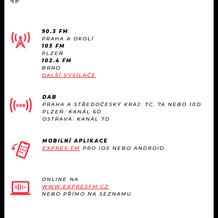
90.3 FM
PRAHA A OKOLÍ
103 FM
PLZEŇ
102.4 FM
BRNO
DALŠÍ VYSÍLAČE
DAB
PRAHA A STŘEDOČESKÝ KRAJ: 7C, 7A NEBO 10D
PLZEŇ: KANÁL 6D
OSTRAVA: KANÁL 7D
MOBILNÍ APLIKACE
EXPRES FM
PRO IOS NEBO ANDROID.
ONLINE NA
WWW.EXPRESFM.CZ
NEBO PŘÍMO NA SEZNAMU.