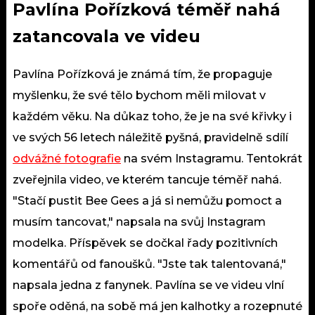
Pavlína Pořízková téměř nahá
zatancovala ve videu
Pavlína Pořízková je známá tím, že propaguje
myšlenku, že své tělo bychom měli milovat v
každém věku. Na důkaz toho, že je na své křivky i
ve svých 56 letech náležitě pyšná, pravidelně sdílí
odvážné fotografie
na svém Instagramu. Tentokrát
zveřejnila video, ve kterém tancuje téměř nahá.
"Stačí pustit Bee Gees a já si nemůžu pomoct a
musím tancovat," napsala na svůj Instagram
modelka. Příspěvek se dočkal řady pozitivních
komentářů od fanoušků. "Jste tak talentovaná,"
napsala jedna z fanynek. Pavlína se ve videu vlní
spoře oděná, na sobě má jen kalhotky a rozepnuté