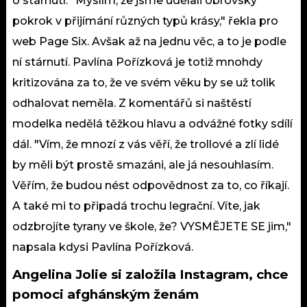
o stárnutí. "Myslím, že jsme udělali obrovský
pokrok v přijímání různých typů krásy," řekla pro
web Page Six. Avšak až na jednu věc, a to je podle
ní stárnutí. Pavlína Pořízková je totiž mnohdy
kritizována za to, že ve svém věku by se už tolik
odhalovat neměla. Z komentářů si naštěstí
modelka nedělá těžkou hlavu a odvážné fotky sdílí
dál. "Vím, že mnozí z vás věří, že trollové a zlí lidé
by měli být prostě smazáni, ale já nesouhlasím.
Věřím, že budou nést odpovědnost za to, co říkají.
A také mi to připadá trochu legrační. Víte, jak
odzbrojíte tyrany ve škole, že? VYSMĚJETE SE jim,"
napsala kdysi Pavlína Pořízková.
Angelina Jolie si založila Instagram, chce
pomoci afghánským ženám