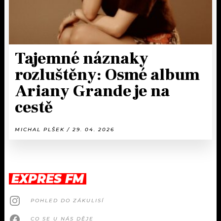
Tajemné náznaky
rozluštěny: Osmé album
Ariany Grande je na
cestě
MICHAL PLŠEK / 29. 04. 2026
EXPRES FM
POHLED DO ZÁKULISÍ
CO SE U NÁS DĚJE