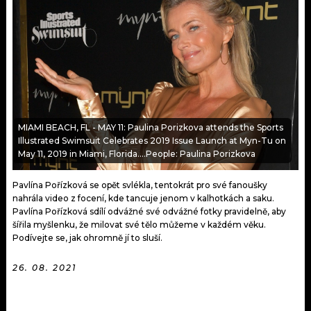
KALENDÁŘ
PROGRAM
KVÍZY
PLAYLIST
VIP
JAK NALADIT
TRENDY
MIAMI BEACH, FL - MAY 11: Paulina Porizkova attends the Sports
KULTURA
Illustrated Swimsuit Celebrates 2019 Issue Launch at Myn-Tu on
May 11, 2019 in Miami, Florida....People: Paulina Porizkova
MIX
Pavlína Pořízková se opět svlékla, tentokrát pro své fanoušky
nahrála video z focení, kde tancuje jenom v kalhotkách a saku.
OSTATNÍ
Pavlína Pořízková sdílí odvážné své odvážné fotky pravidelně, aby
šířila myšlenku, že milovat své tělo můžeme v každém věku.
Podívejte se, jak ohromně jí to sluší.
26. 08. 2021