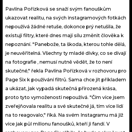
Pavlína Pořízková se snaží svým fanouškům
ukazovat realitu, na svých instagramových fotkách
nepoužívá žádné retuše, dokonce prý netušila, že
existují filtry, které dnes mají sílu změnit člověka k
nepoznání. "Panebože, ta škoda, kterou tohle dělá,
je neuvěřitelná. Všechny ty mladé dívky, co se dívají
na fotografie , nemusí nutně vědět, že to není
skutečné," řekla Pavlína Pořízková v rozhovoru pro
Page Six k používání filtrů. Sama chce jít příkladem
a ukázat, jak vypadá skutečná přirozená krása,
proto tyto vymoženosti nepoužívá. "Čím více jsem
zveřejňovala realitu a své skutečné já, tím více lidí
na to reagovalo," říká. Na svém Instagramu má již
více jak půl milionu fanoušků, kteří ji fandí. V