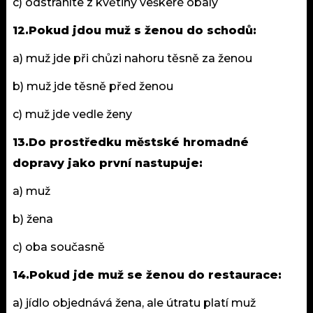
c) odstraníte z květiny veškeré obaly
12.Pokud jdou muž s ženou do schodů:
a) muž jde při chůzi nahoru těsně za ženou
b) muž jde těsně před ženou
c) muž jde vedle ženy
13.Do prostředku městské hromadné
dopravy jako první nastupuje:
a) muž
b) žena
c) oba současně
14.Pokud jde muž se ženou do restaurace:
a) jídlo objednává žena, ale útratu platí muž