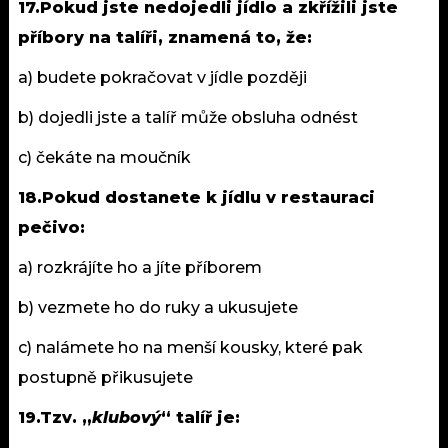
17.Pokud jste nedojedli jídlo a zkřížili jste
příbory na talíři, znamená to, že:
a) budete pokračovat v jídle později
b) dojedli jste a talíř může obsluha odnést
c) čekáte na moučník
18.Pokud dostanete k jídlu v restauraci
pečivo:
a) rozkrájíte ho a jíte příborem
b) vezmete ho do ruky a ukusujete
c) nalámete ho na menší kousky, které pak
postupně přikusujete
19.Tzv. „
klubový
“ talíř je: