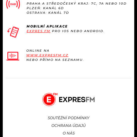
PRAHA A STŘEDOČESKÝ KRAJ: 7C, 7A NEBO 10D
PLZEŇ: KANÁL 6D
OSTRAVA: KANÁL 7D
MOBILNÍ APLIKACE
EXPRES FM
PRO IOS NEBO ANDROID.
ONLINE NA
WWW.EXPRESFM.CZ
NEBO PŘÍMO NA SEZNAMU.
SOUTĚŽNÍ PODMÍNKY
OCHRANA ÚDAJŮ
O NÁS