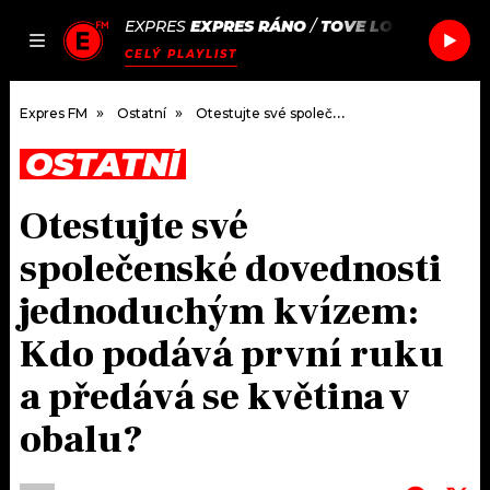
EXPRES
EXPRES RÁNO
/
TOVE LO
I'M YOUR G
JAK
ČLÁNKY
PODCASTY
SEZNAM.CZ
CELÝ PLAYLIST
NALADIT
Expres FM
Ostatní
Otestujte své společenské dovednosti jednoduchým kvízem: Kdo podává první ruku a předává se květina v obalu?
OSTATNÍ
DOMŮ
Otestujte své
ČLÁNKY
společenské dovednosti
AKTUÁLNĚ
PODCASTY
jednoduchým kvízem:
Kdo podává první ruku
HUDBA
JAK NALADIT
a předává se květina v
ROZHOVORY
RÁDIO
obalu?
#NEBUDUDOMA
APLIKACE
SOUTĚŽE