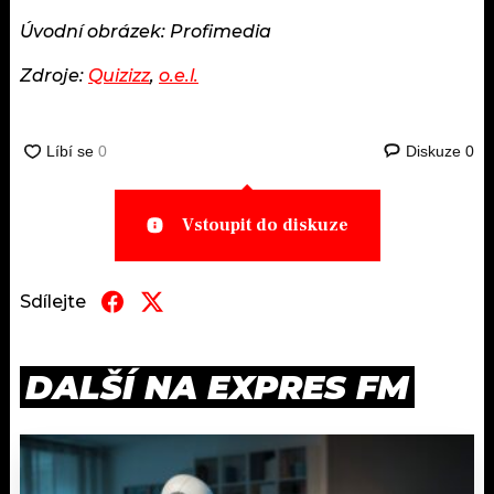
Úvodní obrázek: Profimedia
Zdroje:
Quizizz
,
o.e.l.
Diskuze
0
Vstoupit do diskuze
Sdílejte
DALŠÍ NA EXPRES FM