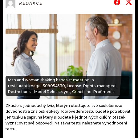
KALENDÁŘ
REDAKCE
PROGRAM
KVÍZY
PLAYLIST
VIP
JAK NALADIT
TRENDY
KULTURA
MIX
Man and woman shaking hands at meeting in
restaurant,Image: 309054530, License: Rights-managed,
OSTATNÍ
Restrictions: , Model Release: yes, Credit line: Profimedia
Zkuste si jednoduchý kvíz, kterým otestujete své společenské
dovednosti a znalosti etikety. K provedení testu budete potřebovat
jen tužku a papír, na který si budete k jednotlivých číslům otázek
vyznačovat své odpovědi. Na závěr testu naleznete vyhodnocení
testu.