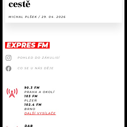
cestě
MICHAL PLŠEK / 29. 04. 2026
EXPRES FM
POHLED DO ZÁKULISÍ
CO SE U NÁS DĚJE
90.3 FM
PRAHA A OKOLÍ
103 FM
PLZEŇ
102.4 FM
BRNO
DALŠÍ VYSÍLAČE
DAB