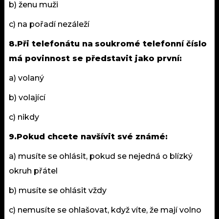
b) ženu muži
c) na pořadí nezáleží
8.Při telefonátu na
soukromé
telefonní číslo
má povinnost se představit jako první:
a) volaný
b) volající
c) nikdy
9.Pokud chcete navšívit své známé:
a) musíte se ohlásit, pokud se nejedná o blízký
okruh
přátel
b) musíte se ohlásit vždy
c) nemusíte se ohlašovat, když víte, že mají volno