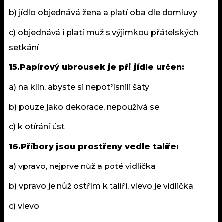
b) jídlo objednává žena a platí oba dle domluvy
c) objednává i platí muž s výjimkou přátelských
setkání
15.Papírový ubrousek je při jídle určen:
a) na klín, abyste si nepotřísnili šaty
b) pouze jako dekorace, nepoužívá se
c) k otírání úst
16.Příbory jsou prostřeny vedle talíře:
a) vpravo, nejprve nůž a poté vidlička
b) vpravo je nůž ostřím k talíři, vlevo je vidlička
c) vlevo