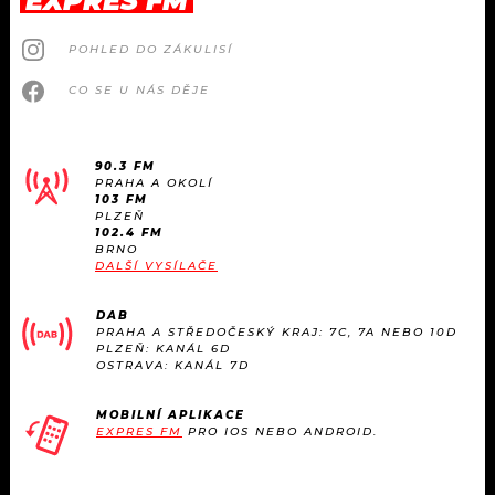
EXPRES FM
POHLED DO ZÁKULISÍ
CO SE U NÁS DĚJE
90.3 FM
PRAHA A OKOLÍ
103 FM
PLZEŇ
102.4 FM
BRNO
DALŠÍ VYSÍLAČE
DAB
PRAHA A STŘEDOČESKÝ KRAJ: 7C, 7A NEBO 10D
PLZEŇ: KANÁL 6D
OSTRAVA: KANÁL 7D
MOBILNÍ APLIKACE
EXPRES FM
PRO IOS NEBO ANDROID.