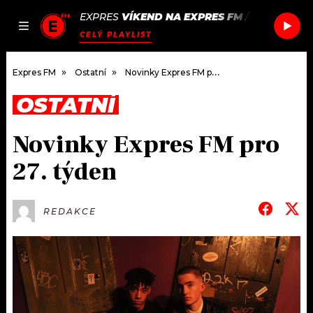
EXPRES
VÍKEND NA EXPRES FM
/
LP
CONVER
JAK
ČLÁNKY
PODCASTY
SEZNAM.CZ
CELÝ PLAYLIST
NALADIT
Expres FM
Ostatní
Novinky Expres FM pro 27. týden
OSTATNÍ
DOMŮ
Novinky Expres FM pro
ČLÁNKY
27. týden
AKTUÁLNĚ
PODCASTY
REDAKCE
HUDBA
JAK NALADIT
ROZHOVORY
RÁDIO
#NEBUDUDOMA
APLIKACE
SOUTĚŽE