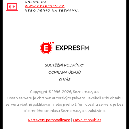
ONLINE NA
WWW.EXPRESFM.CZ
NEBO PŘÍMO NA SEZNAMU.
SOUTĚŽNÍ PODMÍNKY
OCHRANA ÚDAJŮ
O NÁS
Copyright © 1996–2026, Seznam.cz, a.s.
Obsah serveru je chráněn autorským právem. Jakékoli užití obsahu
serveru včetně publikování nebo jiného šíření obsahu serveru je bez
písemného souhlasu Seznam.cz, a.s. zakázáno.
Nastavení personalizace
|
Odvolat souhlas