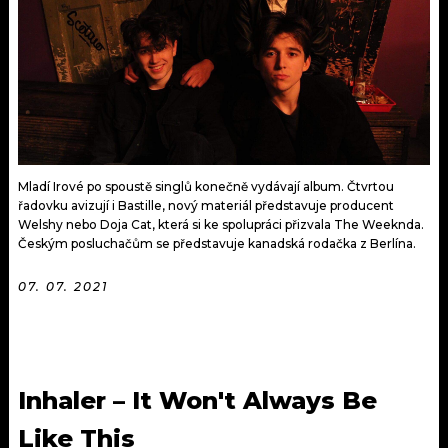
KALENDÁŘ
PROGRAM
KVÍZY
PLAYLIST
VIP
JAK NALADIT
TRENDY
Mladí Irové po spoustě singlů konečně vydávají album. Čtvrtou
KULTURA
řadovku avizují i Bastille, nový materiál představuje producent
Welshy nebo Doja Cat, která si ke spolupráci přizvala The Weeknda.
Českým posluchačům se představuje kanadská rodačka z Berlína.
MIX
07. 07. 2021
OSTATNÍ
Inhaler – It Won't Always Be
Like This