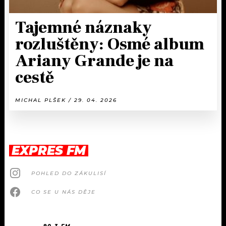
Tajemné náznaky
rozluštěny: Osmé album
Ariany Grande je na
cestě
MICHAL PLŠEK / 29. 04. 2026
EXPRES FM
POHLED DO ZÁKULISÍ
CO SE U NÁS DĚJE