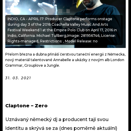
KALENDÁŘ
PROGRAM
KVÍZY
PLAYLIST
INDIO, CA - APRIL 17: Producer Claptone performs onstage
during day 3 of the 2016 Coachella Valley Music And Arts
Festival Weekend 1 at the Empire Polo Club on April 17, 2016 in
VIP
JAK NALADIT
Indio, California. Michael Tullberg,Image: 281956746, License:
Rights-managed, Restrictions: , Model Release: no
TRENDY
Přelom března a dubna přináší čerstvou taneční energii z Německa,
KULTURA
nový materiál talentované Annabelle a ukázky z novým alb London
Grammar, Grouplove a Jungle.
MIX
31. 03. 2021
OSTATNÍ
Claptone – Zero
Uznávaný německý dj a producent tají svou
identitu a skrývá se za (dnes poměrně aktuální)