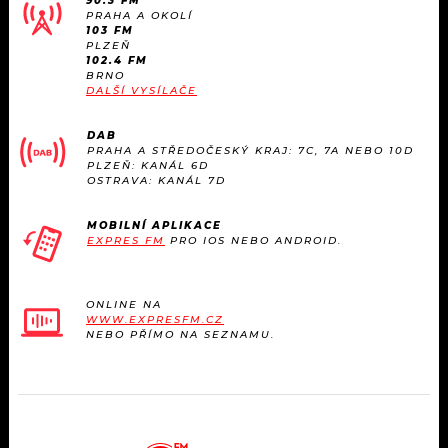
90.3 FM
PRAHA A OKOLÍ
103 FM
PLZEŇ
102.4 FM
BRNO
DALŠÍ VYSÍLAČE
DAB
PRAHA A STŘEDOČESKÝ KRAJ: 7C, 7A NEBO 10D
PLZEŇ: KANÁL 6D
OSTRAVA: KANÁL 7D
MOBILNÍ APLIKACE
EXPRES FM
PRO IOS NEBO ANDROID.
ONLINE NA
WWW.EXPRESFM.CZ
NEBO PŘÍMO NA SEZNAMU.