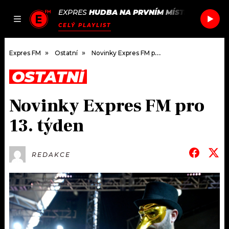
EXPRES
HUDBA NA PRVNÍM MÍSTĚ
/
TATA BO
JAK
ČLÁNKY
PODCASTY
SEZNAM.CZ
CELÝ PLAYLIST
NALADIT
Expres FM
Ostatní
Novinky Expres FM pro 13. týden
OSTATNÍ
DOMŮ
Novinky Expres FM pro
ČLÁNKY
13. týden
AKTUÁLNĚ
PODCASTY
REDAKCE
HUDBA
JAK NALADIT
ROZHOVORY
RÁDIO
#NEBUDUDOMA
APLIKACE
SOUTĚŽE