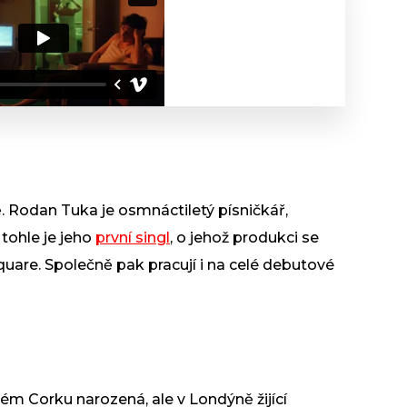
 Rodan Tuka je osmnáctiletý písničkář,
 tohle je jeho
první singl
, o jehož produkci se
uare. Společně pak pracují i na celé debutové
ském Corku narozená, ale v Londýně žijící