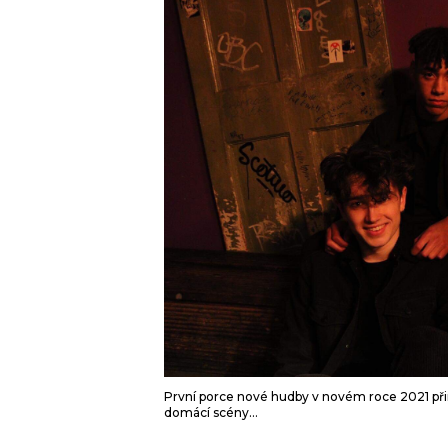
JAK NALADIT
RÁDIO
APLIKACE
PLAYLIST
PROGRAM
JAK NALADI
SOUTĚŽE
První porce nové hudby v novém roce 2021 přin
domácí scény...