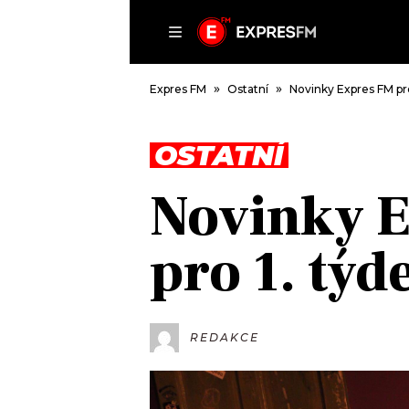
ČLÁNKY
P
Expres FM
Ostatní
Novinky Expres FM pro
OSTATNÍ
DOMŮ
Novinky 
ČLÁNKY
AKTUÁLNĚ
pro 1. týd
VIP
HUDBA
TRENDY
ROZHOVORY
KULTURA
#NEBUDUDOMA
MIX
REDAKCE
KALENDÁŘ
OSTATNÍ
KVÍZY
PODCASTY