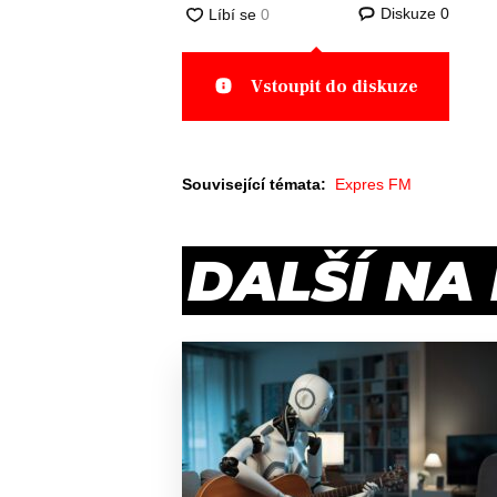
Diskuze
0
Vstoupit do diskuze
Související témata:
Expres FM
DALŠÍ NA