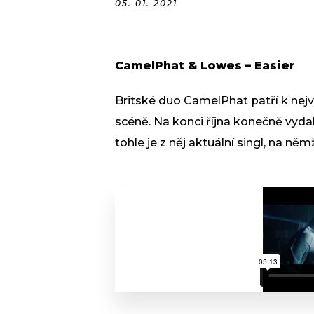
05. 01. 2021
CamelPhat & Lowes – Easier
Britské duo CamelPhat patří k ne
scéně. Na konci října konečně vyd
tohle je z něj aktuální singl, na n