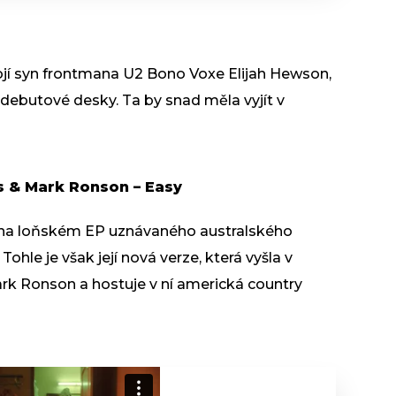
stojí syn frontmana U2 Bono Voxe Elijah Hewson,
debutové desky. Ta by snad měla vyjít v
s & Mark Ronson – Easy
 na loňském EP uznávaného australského
ohle je však její nová verze, která vyšla v
Mark Ronson a hostuje v ní americká country