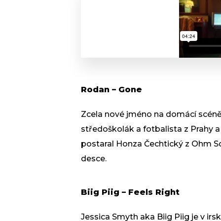
Rodan – Gone
Zcela nové jméno na domácí scéně.
středoškolák a fotbalista z Prahy a
postaral Honza Čechtický z Ohm Sq
desce.
Biig Piig – Feels Right
Jessica Smyth aka Biig Piig je v ir