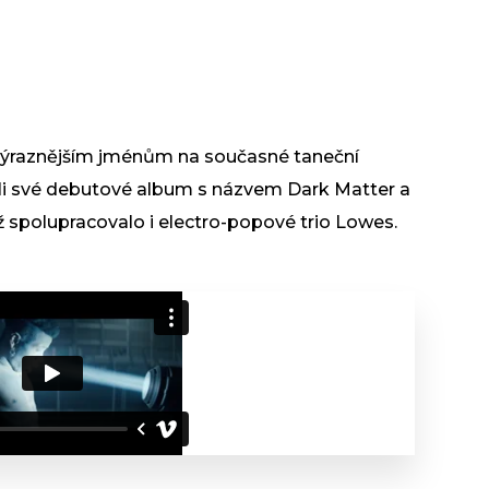
jvýraznějším jménům na současné taneční
ali své debutové album s názvem Dark Matter a
ěmž spolupracovalo i electro-popové trio Lowes.