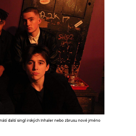
T
áší další singl irských Inhaler nebo zbrusu nové jméno