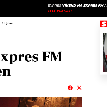
EXPRES
VÍKEND NA EXPRES FM
/
JAK
ODCASTY
SEZNAM.CZ
CELÝ PLAYLIST
NALADIT
S
 1. týden
Expres FM
en