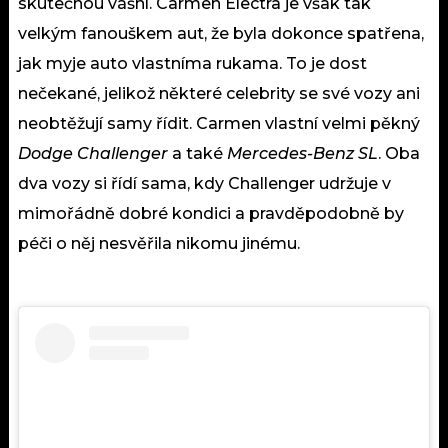
skutečnou vášní. Carmen Electra je však tak
velkým fanouškem aut, že byla dokonce spatřena,
jak myje auto vlastníma rukama. To je dost
nečekané, jelikož některé
celebrity
se své vozy ani
neobtěžují samy řídit. Carmen vlastní velmi pěkný
Dodge Challenger
a také
Mercedes-Benz SL
. Oba
dva vozy si řídí sama, kdy Challenger udržuje v
mimořádně dobré kondici a pravděpodobně by
péči o něj nesvěřila nikomu jinému.