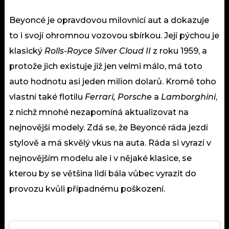
Beyoncé je opravdovou
milovnicí
aut a dokazuje
to i svojí ohromnou vozovou
sbírkou
. Její pýchou je
klasický
Rolls-Royce Silver Cloud II
z roku 1959, a
protože jich existuje již jen velmi málo, má toto
auto hodnotu asi jeden milion dolarů. Kromě toho
vlastní také flotilu
Ferrari, Porsche
a
Lamborghini
,
z nichž mnohé nezapomíná aktualizovat na
nejnovější modely. Zdá se, že Beyoncé ráda jezdí
stylově a má skvělý vkus na auta. Ráda si vyrazí v
nejnovějším modelu ale i v nějaké klasice, se
kterou by se většina lidí bála vůbec vyrazit do
provozu kvůli případnému poškození.