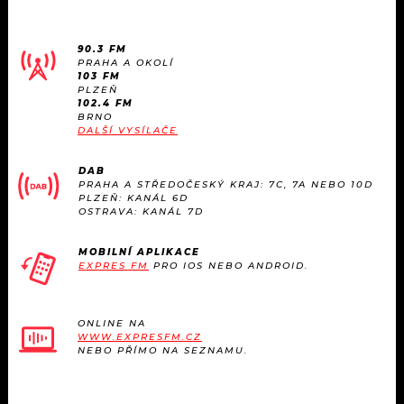
90.3 FM
PRAHA A OKOLÍ
103 FM
PLZEŇ
102.4 FM
BRNO
DALŠÍ VYSÍLAČE
DAB
PRAHA A STŘEDOČESKÝ KRAJ: 7C, 7A NEBO 10D
PLZEŇ: KANÁL 6D
OSTRAVA: KANÁL 7D
MOBILNÍ APLIKACE
EXPRES FM
PRO IOS NEBO ANDROID.
ONLINE NA
WWW.EXPRESFM.CZ
NEBO PŘÍMO NA SEZNAMU.