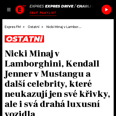
EXPRES
EXPRES DRIVE
/
CHARLI XCX
WINK W
JAK
ČLÁNKY
PODCASTY
SEZNAM.CZ
CELÝ PLAYLIST
NALADIT
Expres FM
Ostatní
Nicki Minaj v Lamborghini, Kendall Jenner v Mustangu a další celebrity, které neukazují jen své křivky, ale i svá drahá luxusní vozidla
OSTATNÍ
DOMŮ
Nicki Minaj v
ČLÁNKY
Lamborghini, Kendall
AKTUÁLNĚ
PODCASTY
Jenner v Mustangu a
další celebrity, které
HUDBA
JAK NALADIT
neukazují jen své křivky,
ROZHOVORY
RÁDIO
ale i svá drahá luxusní
#NEBUDUDOMA
APLIKACE
SOUTĚŽE
vozidla