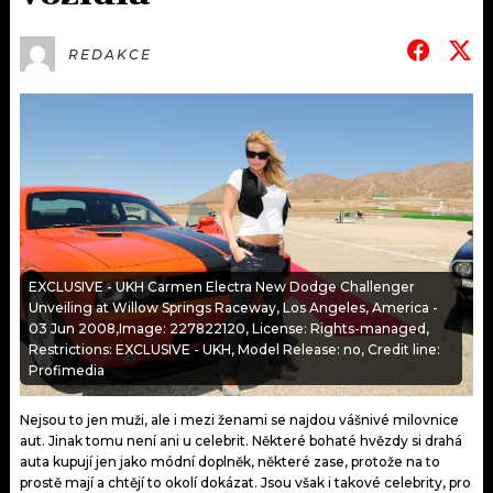
KALENDÁŘ
PROGRAM
REDAKCE
KVÍZY
PLAYLIST
VIP
JAK NALADIT
TRENDY
KULTURA
MIX
EXCLUSIVE - UKH Carmen Electra New Dodge Challenger
Unveiling at Willow Springs Raceway, Los Angeles, America -
OSTATNÍ
03 Jun 2008,Image: 227822120, License: Rights-managed,
Restrictions: EXCLUSIVE - UKH, Model Release: no, Credit line:
Profimedia
Nejsou to jen muži, ale i mezi ženami se najdou vášnivé milovnice
aut. Jinak tomu není ani u celebrit. Některé bohaté hvězdy si drahá
auta kupují jen jako módní doplněk, některé zase, protože na to
prostě mají a chtějí to okolí dokázat. Jsou však i takové celebrity, pro