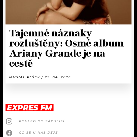
Tajemné náznaky
rozluštěny: Osmé album
Ariany Grande je na
cestě
MICHAL PLŠEK / 29. 04. 2026
EXPRES FM
POHLED DO ZÁKULISÍ
CO SE U NÁS DĚJE