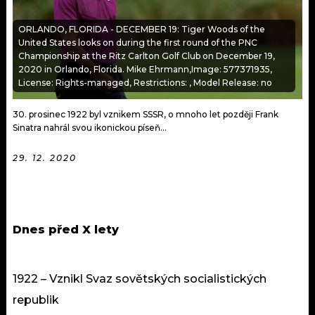
KALENDÁŘ
PROGRAM
ORLANDO, FLORIDA - DECEMBER 19: Tiger Woods of the
KVÍZY
United States looks on during the first round of the PNC
PLAYLIST
Championship at the Ritz Carlton Golf Club on December 19,
2020 in Orlando, Florida. Mike Ehrmann,Image: 577371935,
VIP
JAK NALADIT
License: Rights-managed, Restrictions: , Model Release: no
TRENDY
30. prosinec 1922 byl vznikem SSSR, o mnoho let později Frank
Sinatra nahrál svou ikonickou píseň...
KULTURA
29. 12. 2020
MIX
OSTATNÍ
Dnes před X lety
1922 – Vznikl Svaz sovětských socialistických
republik