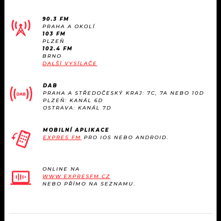
90.3 FM
PRAHA A OKOLÍ
103 FM
PLZEŇ
102.4 FM
BRNO
DALŠÍ VYSÍLAČE
DAB
PRAHA A STŘEDOČESKÝ KRAJ: 7C, 7A NEBO 10D
PLZEŇ: KANÁL 6D
OSTRAVA: KANÁL 7D
MOBILNÍ APLIKACE
EXPRES FM
PRO IOS NEBO ANDROID.
ONLINE NA
WWW.EXPRESFM.CZ
NEBO PŘÍMO NA SEZNAMU.