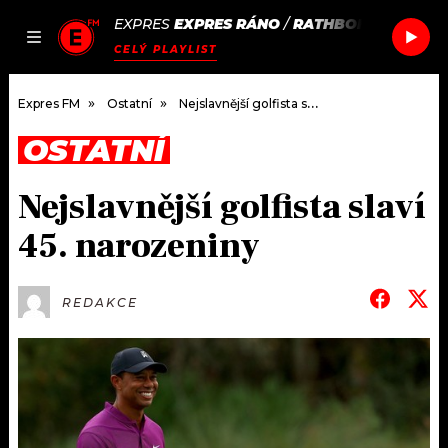
EXPRES
EXPRES RÁNO
/
RATHBONE PLACE
B
JAK
ČLÁNKY
PODCASTY
SEZNAM.CZ
CELÝ PLAYLIST
NALADIT
Expres FM
Ostatní
Nejslavnější golfista slaví 45. narozeniny
OSTATNÍ
DOMŮ
Nejslavnější golfista slaví
ČLÁNKY
45. narozeniny
AKTUÁLNĚ
PODCASTY
REDAKCE
HUDBA
JAK NALADIT
ROZHOVORY
RÁDIO
#NEBUDUDOMA
APLIKACE
SOUTĚŽE