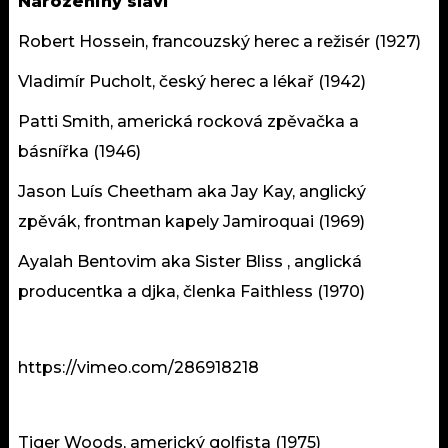
Narozeniny slaví
Robert Hossein, francouzský herec a režisér (1927)
Vladimír Pucholt, český herec a lékař (1942)
Patti Smith, americká rocková zpěvačka a
básnířka (1946)
Jason Luís Cheetham aka Jay Kay, anglický
zpěvák, frontman kapely Jamiroquai (1969)
Ayalah Bentovim aka Sister Bliss , anglická
producentka a djka, členka Faithless (1970)
https://vimeo.com/286918218
Tiger Woods, americký golfista (1975)