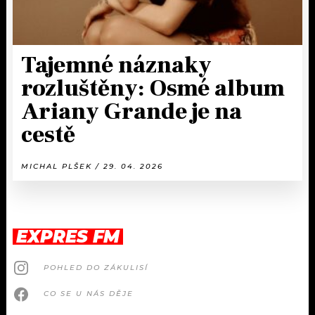
Tajemné náznaky
rozluštěny: Osmé album
Ariany Grande je na
cestě
MICHAL PLŠEK / 29. 04. 2026
EXPRES FM
POHLED DO ZÁKULISÍ
CO SE U NÁS DĚJE