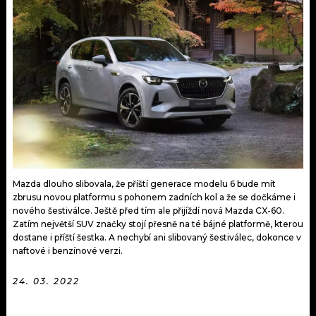
KALENDÁŘ
PROGRAM
KVÍZY
PLAYLIST
VIP
JAK NALADIT
TRENDY
KULTURA
MIX
Mazda dlouho slibovala, že příští generace modelu 6 bude mít
zbrusu novou platformu s pohonem zadních kol a že se dočkáme i
OSTATNÍ
nového šestiválce. Ještě před tím ale přijíždí nová Mazda CX-60.
Zatím největší SUV značky stojí přesně na té bájné platformě, kterou
dostane i příští šestka. A nechybí ani slibovaný šestiválec, dokonce v
naftové i benzínové verzi.
24. 03. 2022