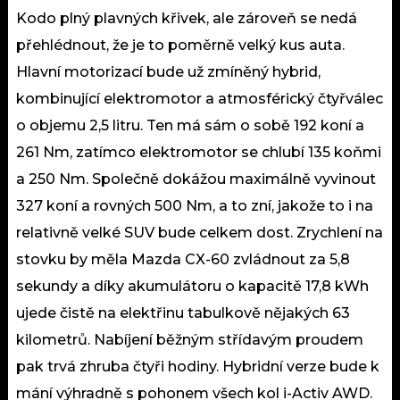
Kodo plný plavných křivek, ale zároveň se nedá
přehlédnout, že je to poměrně velký kus auta.
Hlavní motorizací bude už zmíněný hybrid,
kombinující elektromotor a atmosférický čtyřválec
o objemu 2,5 litru. Ten má sám o sobě 192 koní a
261 Nm, zatímco elektromotor se chlubí 135 koňmi
a 250 Nm. Společně dokážou maximálně vyvinout
327 koní a rovných 500 Nm, a to zní, jakože to i na
relativně velké SUV bude celkem dost. Zrychlení na
stovku by měla Mazda CX-60 zvládnout za 5,8
sekundy a díky akumulátoru o kapacitě 17,8 kWh
ujede čistě na elektřinu tabulkově nějakých 63
kilometrů. Nabíjení běžným střídavým proudem
pak trvá zhruba čtyři hodiny. Hybridní verze bude k
mání výhradně s pohonem všech kol i-Activ AWD.