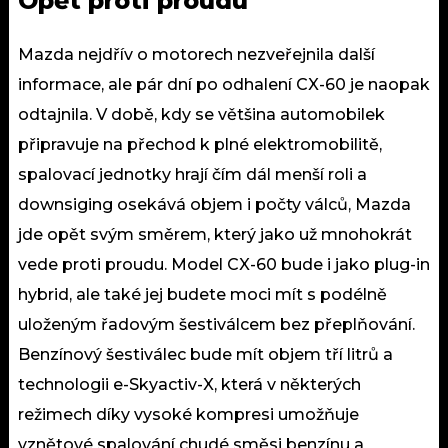
Opět proti proudu
Mazda nejdřív o motorech nezveřejnila další
informace, ale pár dní po odhalení CX-60 je naopak
odtajnila. V době, kdy se většina automobilek
připravuje na přechod k plné elektromobilitě,
spalovací jednotky hrají čím dál menší roli a
downsiging osekává objem i počty válců, Mazda
jde opět svým směrem, který jako už mnohokrát
vede proti proudu. Model CX-60 bude i jako plug-in
hybrid, ale také jej budete moci mít s podélně
uloženým řadovým šestiválcem bez přeplňování.
Benzínový šestiválec bude mít objem tří litrů a
technologii e-Skyactiv-X, která v některých
režimech díky vysoké kompresi umožňuje
vznětové spalování chudé směsi benzínu a