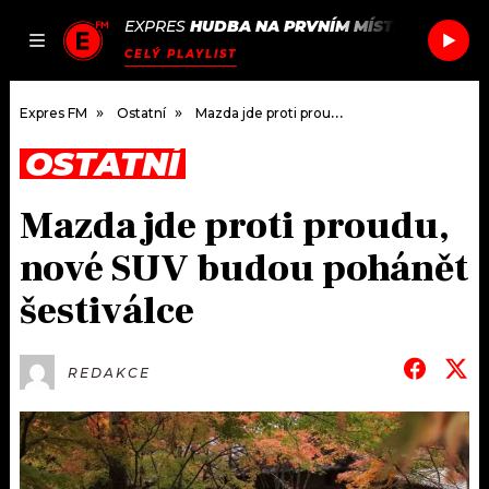
EXPRES
HUDBA NA PRVNÍM MÍSTĚ
/
ODEN &
JAK
ČLÁNKY
PODCASTY
SEZNAM.CZ
CELÝ PLAYLIST
NALADIT
Expres FM
Ostatní
Mazda jde proti proudu, nové SUV budou pohánět šestiválce
OSTATNÍ
DOMŮ
Mazda jde proti proudu,
ČLÁNKY
nové SUV budou pohánět
AKTUÁLNĚ
PODCASTY
šestiválce
HUDBA
JAK NALADIT
REDAKCE
ROZHOVORY
RÁDIO
#NEBUDUDOMA
APLIKACE
SOUTĚŽE