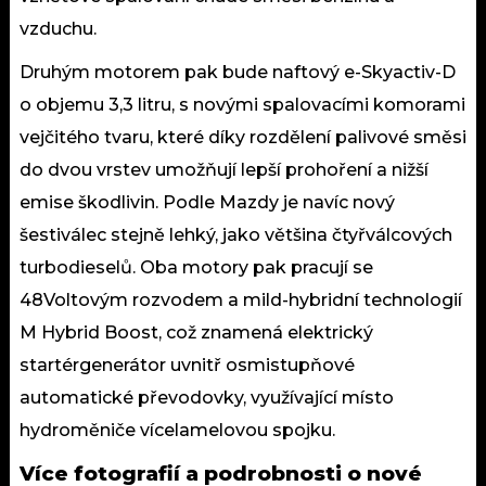
vzduchu.
Druhým motorem pak bude naftový e-Skyactiv-D
o objemu 3,3 litru, s novými spalovacími komorami
vejčitého tvaru, které díky rozdělení palivové směsi
do dvou vrstev umožňují lepší prohoření a nižší
emise škodlivin. Podle Mazdy je navíc nový
šestiválec stejně lehký, jako většina čtyřválcových
turbodieselů. Oba motory pak pracují se
48Voltovým rozvodem a mild-hybridní technologií
M Hybrid Boost, což znamená elektrický
startérgenerátor uvnitř osmistupňové
automatické převodovky, využívající místo
hydroměniče vícelamelovou spojku.
Více fotografií a podrobnosti o nové