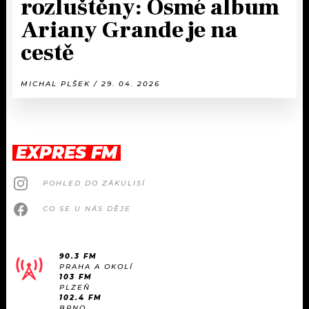
rozluštěny: Osmé album
Ariany Grande je na
cestě
MICHAL PLŠEK / 29. 04. 2026
EXPRES FM
POHLED DO ZÁKULISÍ
CO SE U NÁS DĚJE
90.3 FM
PRAHA A OKOLÍ
103 FM
PLZEŇ
102.4 FM
BRNO