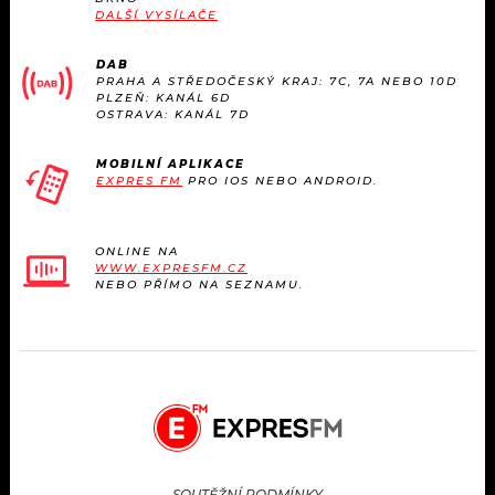
DALŠÍ VYSÍLAČE
DAB
PRAHA A STŘEDOČESKÝ KRAJ: 7C, 7A NEBO 10D
PLZEŇ: KANÁL 6D
OSTRAVA: KANÁL 7D
MOBILNÍ APLIKACE
EXPRES FM
PRO IOS NEBO ANDROID.
ONLINE NA
WWW.EXPRESFM.CZ
NEBO PŘÍMO NA SEZNAMU.
SOUTĚŽNÍ PODMÍNKY