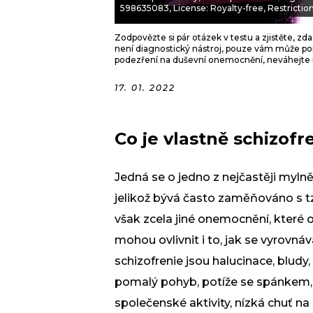
598635083, License: Royalty-free, Restrictions
Zodpovězte si pár otázek v testu a zjistěte, zda
není diagnostický nástroj, pouze vám může po
podezření na duševní onemocnění, neváhejte na
17. 01. 2022
Co je vlastně schizofr
Jedná se o jedno z nejčastěji myln
jelikož bývá často zaměňováno s tz
však zcela jiné onemocnění, které 
mohou ovlivnit i to, jak se vyrovn
schizofrenie jsou
halucinace
, bludy
pomalý pohyb, potíže se spánkem, z
společenské aktivity, nízká chuť na