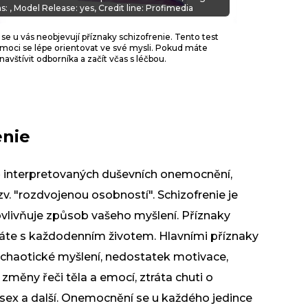
: , Model Release: yes, Credit line: Profimedia
 se u vás neobjevují příznaky schizofrenie. Tento test
moci se lépe orientovat ve své mysli. Pokud máte
vštívit odborníka a začít včas s léčbou.
enie
ě interpretovaných
duševních onemocnění
,
v. "rozdvojenou osobností". Schizofrenie je
ovlivňuje způsob vašeho myšlení. Příznaky
áváte s každodenním životem. Hlavními příznaky
, chaotické myšlení, nedostatek motivace,
měny řeči těla a emocí, ztráta chuti o
sex
a další. Onemocnění se u každého jedince