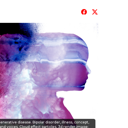
T
erative disease. Bipolar disorder, illness, concept,
nd voices. Cloud effect particles. 3d render,Image: