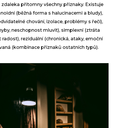
t zdaleka přítomny všechny příznaky. Existuje
anoidní (běžná forma s halucinacemi a bludy),
ídatelné chování, izolace, problémy s řečí),
hyby, neschopnost mluvit), simplexní (ztráta
radost), reziduální (chronická, ataky, emoční
ovaná (kombinace příznaků ostatních typů).