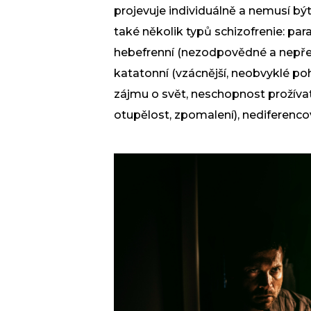
projevuje individuálně a nemusí bý
také několik typů schizofrenie: par
hebefrenní (nezodpovědné a nepředv
katatonní (vzácnější, neobvyklé po
zájmu o svět, neschopnost prožívat 
otupělost, zpomalení), nediferenc