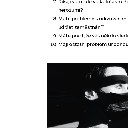
Říkají vám lidé v okolí často
nerozumí?
Máte problémy s udržováním s
udržet zaměstnání?
Máte pocit, že vás někdo sled
Mají ostatní problém uhádno