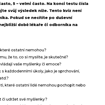
 často, 5 – velmi často. Na konci
testu
čísla
jte svůj výsledek níže. Tento kvíz není
íka. Pokud se necítíte po duševní
nejbližší době
lékaře
či odborníka na
i, které ostatní nemohou?
, že to, co si myslíte, je skutečné?
ovládají vaše myšlenky či emoce?
s každodenními úkoly, jako je sprchování,
atd.?
ti, které ostatní lidé nemohou pochopit nebo
t či udržet své
myšlenky
?