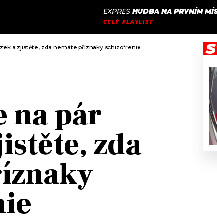
EXPRES
HUDBA NA PRVNÍM MÍ
JAK
ODCASTY
SEZNAM.CZ
CELÝ PLAYLIST
NALADIT
S
ek a zjistěte, zda nemáte příznaky schizofrenie
 na pár
jistěte, zda
říznaky
nie