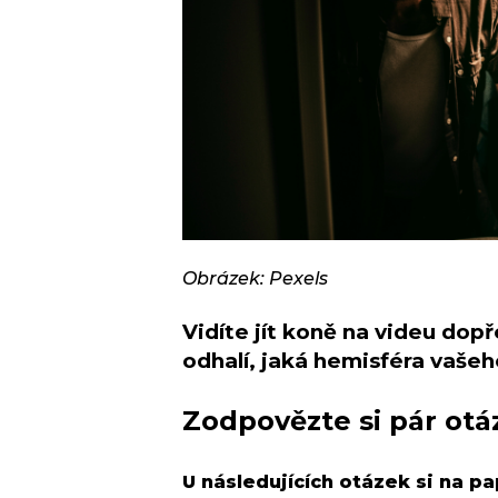
Obrázek: Pexels
Vidíte jít koně na videu do
odhalí, jaká hemisféra vaše
Zodpovězte si pár otá
U následujících otázek si na pap