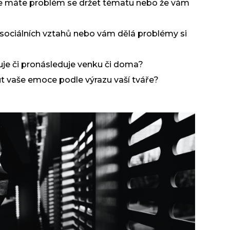
, že máte problém se držet tématu nebo že vám
ociálních vztahů nebo vám dělá problémy si
uje či pronásleduje venku či doma?
ut vaše
emoce
podle výrazu vaší tváře?