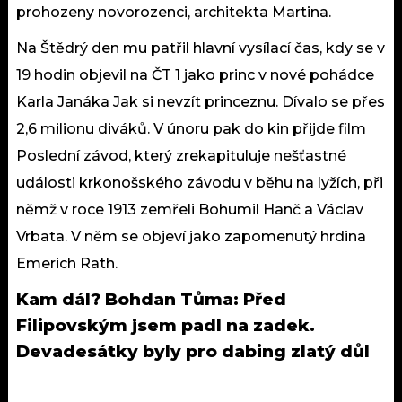
prohozeny novorozenci, architekta Martina.
Na Štědrý den mu patřil hlavní vysílací čas, kdy se v
19 hodin objevil na ČT 1 jako princ v nové pohádce
Karla Janáka Jak si nevzít princeznu. Dívalo se přes
2,6 milionu diváků. V únoru pak do kin přijde film
Poslední závod, který zrekapituluje nešťastné
události krkonošského závodu v běhu na lyžích, při
němž v roce 1913 zemřeli Bohumil Hanč a Václav
Vrbata. V něm se objeví jako zapomenutý hrdina
Emerich Rath.
Kam dál?
Bohdan Tůma: Před
Filipovským jsem padl na zadek.
Devadesátky byly pro dabing zlatý důl