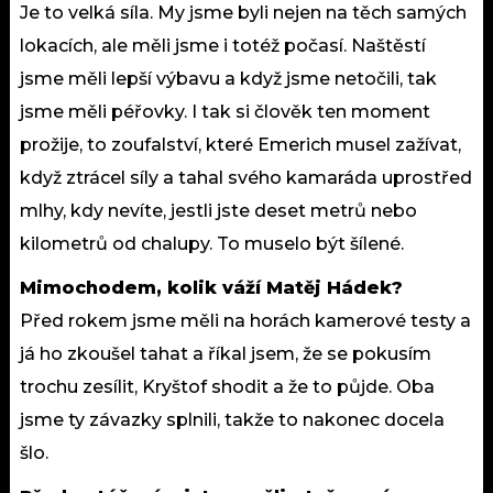
Je to velká síla. My jsme byli nejen na těch samých
lokacích, ale měli jsme i totéž počasí. Naštěstí
jsme měli lepší výbavu a když jsme netočili, tak
jsme měli péřovky. I tak si člověk ten moment
prožije, to zoufalství, které Emerich musel zažívat,
když ztrácel síly a tahal svého kamaráda uprostřed
mlhy, kdy nevíte, jestli jste deset metrů nebo
kilometrů od chalupy. To muselo být šílené.
Mimochodem, kolik váží Matěj Hádek?
Před rokem jsme měli na horách kamerové testy a
já ho zkoušel tahat a říkal jsem, že se pokusím
trochu zesílit, Kryštof shodit a že to půjde. Oba
jsme ty závazky splnili, takže to nakonec docela
šlo.