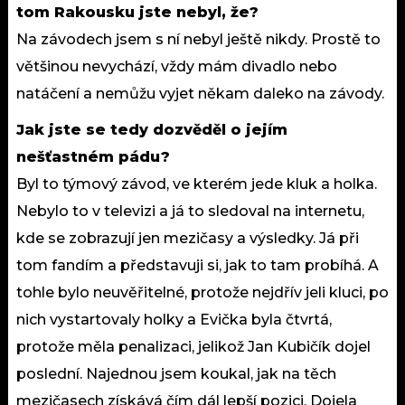
tom Rakousku jste nebyl, že?
Na závodech jsem s ní nebyl ještě nikdy. Prostě to
většinou nevychází, vždy mám divadlo nebo
natáčení a nemůžu vyjet někam daleko na závody.
Jak jste se tedy dozvěděl o jejím
nešťastném pádu?
Byl to týmový závod, ve kterém jede kluk a holka.
Nebylo to v televizi a já to sledoval na internetu,
kde se zobrazují jen mezičasy a výsledky. Já při
tom fandím a představuji si, jak to tam probíhá. A
tohle bylo neuvěřitelné, protože nejdřív jeli kluci, po
nich vystartovaly holky a Evička byla čtvrtá,
protože měla penalizaci, jelikož Jan Kubičík dojel
poslední. Najednou jsem koukal, jak na těch
mezičasech získává čím dál lepší pozici. Dojela