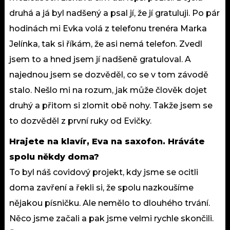
druhá a já byl nadšený a psal jí, že jí gratuluji. Po pár
hodinách mi Evka volá z telefonu trenéra Marka
Jelínka, tak si říkám, že asi nemá telefon. Zvedl
jsem to a hned jsem jí nadšeně gratuloval. A
najednou jsem se dozvěděl, co se v tom závodě
stalo. Nešlo mi na rozum, jak může člověk dojet
druhý a přitom si zlomit obě nohy. Takže jsem se
to dozvěděl z první ruky od Evičky.
Hrajete na klavír, Eva na saxofon. Hráváte
spolu někdy doma?
To byl náš covidový projekt, kdy jsme se ocitli
doma zavření a řekli si, že spolu nazkoušíme
nějakou písničku. Ale nemělo to dlouhého trvání.
Něco jsme začali a pak jsme velmi rychle skončili.