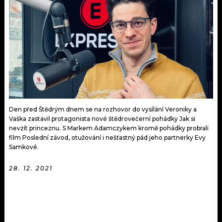
KALENDÁŘ
PROGRAM
KVÍZY
PLAYLIST
VIP
JAK NALADIT
TRENDY
KULTURA
Den před Štědrým dnem se na rozhovor do vysílání Veroniky a
Vaška zastavil protagonista nové štědrovečerní pohádky Jak si
MIX
nevzít princeznu. S Markem Adamczykem kromě pohádky probrali
film Poslední závod, otužování i nešťastný pád jeho partnerky Evy
OSTATNÍ
Samkové.
28. 12. 2021