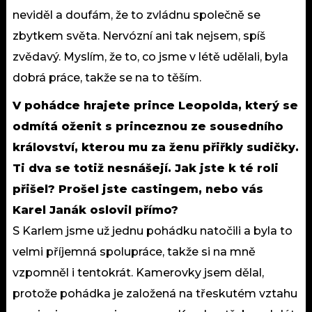
neviděl a doufám, že to zvládnu společně se
zbytkem světa. Nervózní ani tak nejsem, spíš
zvědavý. Myslím, že to, co jsme v létě udělali, byla
dobrá práce, takže se na to těším.
V pohádce hrajete prince Leopolda, který se
odmítá oženit s princeznou ze sousedního
království, kterou mu za ženu přiřkly sudičky.
Ti dva se totiž nesnášejí. Jak jste k té roli
přišel? Prošel jste castingem, nebo vás
Karel Janák oslovil přímo?
S Karlem jsme už jednu pohádku natočili a byla to
velmi příjemná spolupráce, takže si na mně
vzpomněl i tentokrát. Kamerovky jsem dělal,
protože pohádka je založená na třeskutém vztahu