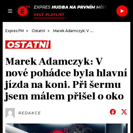
EXPRES
HUDBA NA PRVNÍM MÍSTĚ
/
ROYKSO
JAK
ČLÁNKY
PODCASTY
SEZNAM.CZ
CELÝ PLAYLIST
NALADIT
Expres FM
Ostatní
Marek Adamczyk: V nové pohádce byla hlavní jízda na koni. Při šermu jsem málem přišel o oko
OSTATNÍ
DOMŮ
Marek Adamczyk: V
ČLÁNKY
nové pohádce byla hlavní
AKTUÁLNĚ
PODCASTY
jízda na koni. Při šermu
jsem málem přišel o oko
HUDBA
JAK NALADIT
ROZHOVORY
RÁDIO
REDAKCE
#NEBUDUDOMA
APLIKACE
SOUTĚŽE