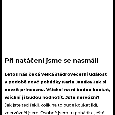
Při natáčení jsme se nasmáli
Letos nás čeká velká štědrovečerní událost
v podobě nové pohádky Karla Janáka Jak si
nevzít princeznu. Všichni na ní budou koukat,
všichni jí budou hodnotit. Jste nervózní?
Jak jste teď řekli, kolik na to bude koukat lidí,
znervózněl jsem. Osobně jsem tu pohádku ještě