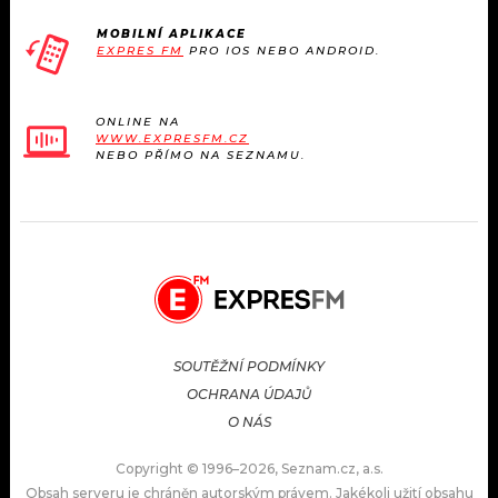
MOBILNÍ APLIKACE
EXPRES FM
PRO IOS NEBO ANDROID.
ONLINE NA
WWW.EXPRESFM.CZ
NEBO PŘÍMO NA SEZNAMU.
SOUTĚŽNÍ PODMÍNKY
OCHRANA ÚDAJŮ
O NÁS
Copyright © 1996–2026, Seznam.cz, a.s.
Obsah serveru je chráněn autorským právem. Jakékoli užití obsahu