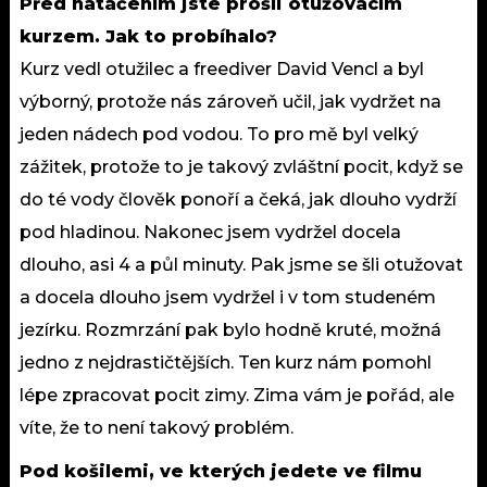
Před natáčením jste prošli otužovacím
kurzem. Jak to probíhalo?
Kurz vedl otužilec a freediver David Vencl a byl
výborný, protože nás zároveň učil, jak vydržet na
jeden nádech pod vodou. To pro mě byl velký
zážitek, protože to je takový zvláštní pocit, když se
do té vody člověk ponoří a čeká, jak dlouho vydrží
pod hladinou. Nakonec jsem vydržel docela
dlouho, asi 4 a půl minuty. Pak jsme se šli otužovat
a docela dlouho jsem vydržel i v tom studeném
jezírku. Rozmrzání pak bylo hodně kruté, možná
jedno z nejdrastičtějších. Ten kurz nám pomohl
lépe zpracovat pocit zimy. Zima vám je pořád, ale
víte, že to není takový problém.
Pod košilemi, ve kterých jedete ve filmu