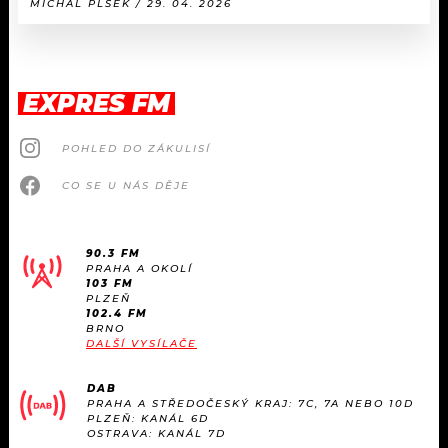
MICHAL PLŠEK / 29. 04. 2026
EXPRES FM
POHLED DO ZÁKULISÍ
CO SE U NÁS DĚJE
90.3 FM
PRAHA A OKOLÍ
103 FM
PLZEŇ
102.4 FM
BRNO
DALŠÍ VYSÍLAČE
DAB
PRAHA A STŘEDOČESKÝ KRAJ: 7C, 7A NEBO 10D
PLZEŇ: KANÁL 6D
OSTRAVA: KANÁL 7D