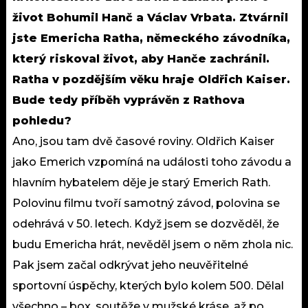
život Bohumil Hanč a Václav Vrbata. Ztvárnil
jste Emericha Ratha, německého závodníka,
který riskoval život, aby Hanče zachránil.
Ratha v pozdějším věku hraje Oldřich Kaiser.
Bude tedy příběh vyprávěn z Rathova
pohledu?
Ano, jsou tam dvě časové roviny. Oldřich Kaiser
jako Emerich vzpomíná na události toho závodu a
hlavním hybatelem děje je starý Emerich Rath.
Polovinu filmu tvoří samotný závod, polovina se
odehrává v 50. letech. Když jsem se dozvěděl, že
budu Emericha hrát, nevěděl jsem o něm zhola nic.
Pak jsem začal odkrývat jeho neuvěřitelné
sportovní úspěchy, kterých bylo kolem 500. Dělal
všechno – box, soutěže v mužské kráse, až po