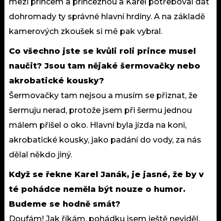
mezi princem a princeznou a Karel potřeboval dát
dohromady ty správné hlavní hrdiny. A na základě
kamerových zkoušek si mě pak vybral.
Co všechno jste se kvůli roli prince musel
naučit? Jsou tam nějaké šermovačky nebo
akrobatické kousky?
Šermovačky tam nejsou a musím se přiznat, že
šermuju nerad, protože jsem při šermu jednou
málem přišel o oko. Hlavní byla jízda na koni,
akrobatické kousky, jako padání do vody, za nás
dělal někdo jiný.
Když se řekne Karel Janák, je jasné, že by v
té pohádce neměla být nouze o humor.
Budeme se hodně smát?
Doufám! Jak říkám, pohádku jsem ještě neviděl,