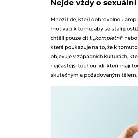
Nejde vždy o sexuální
Mnozí lidé, kteří dobrovolnou amputa
motivací k tomu, aby se stali posti
chtěli pouze cítit „
kompletní
“ nebo
která poukazuje na to, že k tomuto
objevuje v západních kulturách, kt
nejčastější touhou lidí, kteří mají 
skutečným a požadovaným tělem.