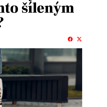
ímto šíleným
?
T