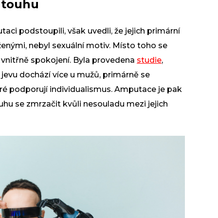
 touhu
ci podstoupili, však uvedli, že jejich primární
ženými, nebyl sexuální motiv. Místo toho se
 vnitřně spokojení. Byla provedena
studie
,
 jevu dochází více u
mužů
, primárně se
eré podporují individualismus. Amputace je pak
touhu se zmrzačit kvůli nesouladu mezi jejich