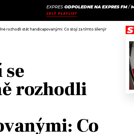
EXPRES
ODPOLEDNE NA EXPRES FM
/
M
JAK
ODCASTY
SEZNAM.CZ
CELÝ PLAYLIST
NALADIT
S
olně rozhodli stát handicapovanými: Co stojí za tímto šíleným jednáním?
í se
ě rozhodli
ovanými: Co