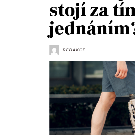
stojí za t
JAK NALADIT
jednáním
RÁDIO
APLIKACE
PLAYLIST
PROGRAM
JAK NALADI
REDAKCE
SOUTĚŽE