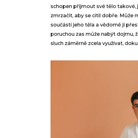
schopen přijmout své tělo takové, ja
zmrzačit, aby se cítil dobře. Může m
součástí jeho těla a vědomě ji přest
poruchou
zas může nabýt dojmu, 
sluch záměrně zcela využívat, doku