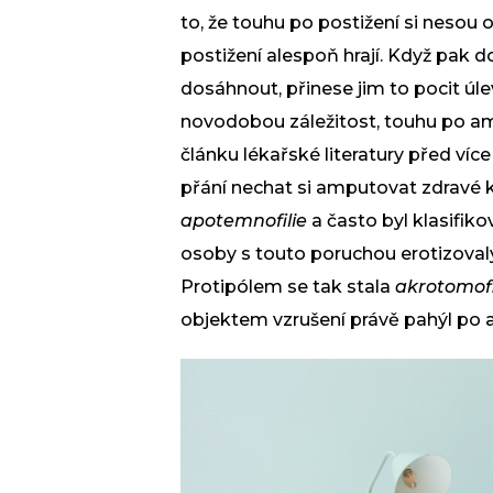
to, že touhu po postižení si nesou os
postižení alespoň hrají. Když pak
d
dosáhnout, přinese jim to pocit úl
novodobou záležitost, touhu po amp
článku lékařské literatury před více 
přání nechat si amputovat zdravé k
apotemnofilie
a často byl klasifik
osoby s touto poruchou erotizoval
Protipólem se tak stala
akrotomofi
objektem vzrušení právě pahýl po 