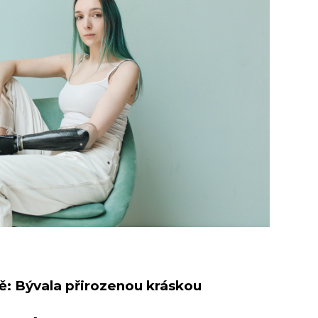
tě: Bývala přirozenou kráskou