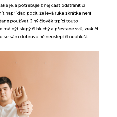
ké je, a potřebuje z něj část odstranit či
ít například pocit, že levá ruka zkrátka není
ane používat. Jiný člověk trpící touto
že má být
slepý
či hluchý a přestane svůj zrak či
d se sám dobrovolně neoslepí či neohluší.