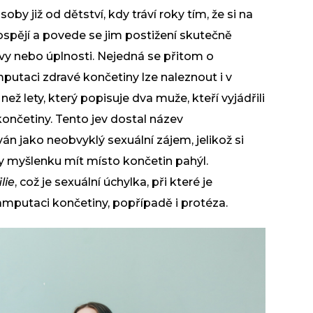
oby již od dětství, kdy tráví roky tím, že si na
ospějí
a povede se jim postižení skutečně
evy nebo úplnosti. Nejedná se přitom o
utaci zdravé končetiny lze naleznout i v
než lety, který popisuje dva muže, kteří vyjádřili
ončetiny. Tento jev dostal název
ován jako neobvyklý
sexuální
zájem, jelikož si
y myšlenku mít místo končetin pahýl.
lie
, což je sexuální úchylka, při které je
amputaci končetiny, popřípadě i protéza.