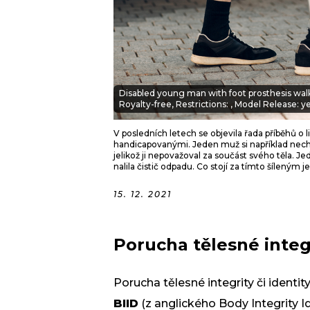
Disabled young man with foot prosthesis wal
Royalty-free, Restrictions: , Model Release: ye
V posledních letech se objevila řada příběhů o l
handicapovanými. Jeden muž si například nec
jelikož ji nepovažoval za součást svého těla. J
nalila čistič odpadu. Co stojí za tímto šíleným 
15. 12. 2021
Porucha tělesné integ
Porucha tělesné integrity či identi
BIID
(z anglického Body Integrity Id