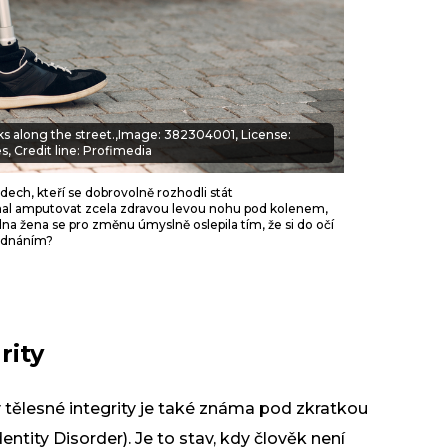
ks along the street.,Image: 382304001, License:
s, Credit line: Profimedia
idech, kteří se dobrovolně rozhodli stát
hal amputovat zcela zdravou levou nohu pod kolenem,
edna žena se pro změnu úmyslně oslepila tím, že si do očí
jednáním?
rity
ty tělesné integrity je také známa pod zkratkou
entity Disorder). Je to stav, kdy člověk není