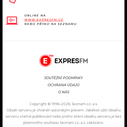
ONLINE NA
WWW.EXPRESFM.CZ
NEBO PŘÍMO NA SEZNAMU.
SOUTĚŽNÍ PODMÍNKY
OCHRANA ÚDAJŮ
O NÁS
Copyright © 1996–2026, Seznam.cz, a.s.
Obsah serveru je chráněn autorským právem. Jakékoli užití obsahu
serveru včetně publikování nebo jiného šíření obsahu serveru je bez
písemného souhlasu Seznam.cz, a.s. zakázáno.