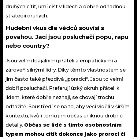
druhých cítit, umí číst v lidech a dobře odhadnou
strategii druhých.
Hudební vkus dle vědců souvisí s
povahou. Jací jsou posluchači popu, rapu
nebo country?
Jsou velmi loajálními přáteli a empatickými a
zároveň silnými lídry. Díky těmto vlastnostem se
jim často také přezdívá „poradci“. Jsou to velmi
dobří posluchači. Preferují úzký okruh přátel, k
lidem, které dobře neznají, se chovají trochu
odtažitě. Soustředí se na to, aby věci viděli v širším
kontextu, kvůli tomu jim občas uniknou drobné
detaily.
Občas se lidé s tímto osobnostním
typem mohou cítit dokonce jako proroci či