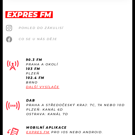
EXPRES FM
POHLED DO ZÁKULISÍ
CO SE U NÁS DĚJE
90.3 FM
PRAHA A OKOLÍ
103 FM
PLZEŇ
102.4 FM
BRNO
DALŠÍ VYSÍLAČE
DAB
PRAHA A STŘEDOČESKÝ KRAJ: 7C, 7A NEBO 10D
PLZEŇ: KANÁL 6D
OSTRAVA: KANÁL 7D
MOBILNÍ APLIKACE
EXPRES FM
PRO IOS NEBO ANDROID.