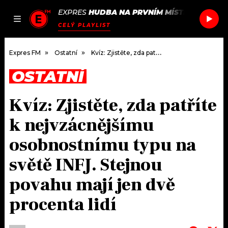
EXPRES
HUDBA NA PRVNÍM MÍSTĚ
/
DISCLO
JAK
ČLÁNKY
PODCASTY
SEZNAM.CZ
CELÝ PLAYLIST
NALADIT
Expres FM
Ostatní
Kvíz: Zjistěte, zda patříte k nejvzácnějšímu osobnostnímu typu na světě INFJ. Stejnou povahu mají jen dvě procenta lidí
OSTATNÍ
DOMŮ
Kvíz: Zjistěte, zda patříte
ČLÁNKY
k nejvzácnějšímu
AKTUÁLNĚ
PODCASTY
osobnostnímu typu na
světě INFJ. Stejnou
HUDBA
JAK NALADIT
povahu mají jen dvě
ROZHOVORY
RÁDIO
procenta lidí
#NEBUDUDOMA
APLIKACE
SOUTĚŽE