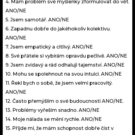
4. Mám problém své myšlenky zformulovat do vět.
ANO/NE
5. Jsem samotář. ANO/NE
6. Zapadnu dobře do jakéhokoliv kolektivu.
ANO/NE
7. Jsem empatický a citlivý. ANO/NE
8. Své přátele si vybírám opravdu pečlivě. ANO/NE
9. Jsem zvídavý a rád odhaluji tajemství. ANO/NE
10. Mohu se spolehnout na svou intuici. ANO/NE
11. Řekl bych o sobě, že jsem velmi pracovitý.
ANO/NE
12. Často přemýšlím o své budoucnosti ANO/NE.
13. Problémy vyřeším snadno. ANO/NE
14. Moje nálada se mění rychle. ANO/NE
15. Přijde mi, že mám schopnost dobře číst v