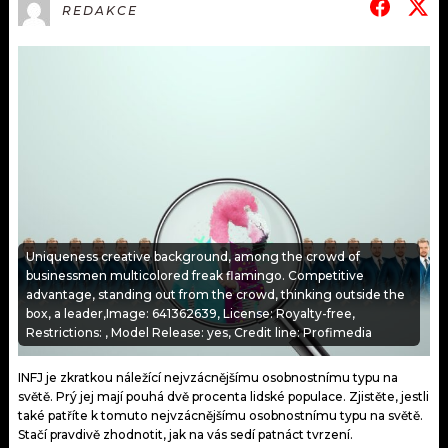
KALENDÁŘ
REDAKCE
PROGRAM
KVÍZY
PLAYLIST
VIP
JAK NALADIT
TRENDY
KULTURA
MIX
Uniqueness creative background, among the crowd of
businessmen multicolored freak flamingo. Competitive
advantage, standing out from the crowd, thinking outside the
OSTATNÍ
box, a leader,Image: 641362639, License: Royalty-free,
Restrictions: , Model Release: yes, Credit line: Profimedia
INFJ je zkratkou náležící nejvzácnějšímu osobnostnímu typu na
světě. Prý jej mají pouhá dvě procenta lidské populace. Zjistěte, jestli
také patříte k tomuto nejvzácnějšímu osobnostnímu typu na světě.
Stačí pravdivě zhodnotit, jak na vás sedí patnáct tvrzení.