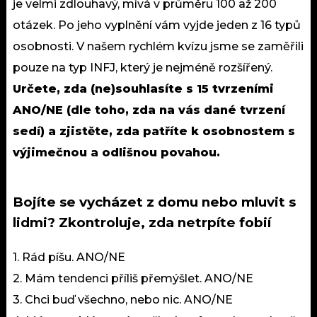
je velmi zdlouhavý, mívá v průměru 100 až 200
otázek. Po jeho vyplnění vám vyjde jeden z 16 typů
osobnosti. V našem rychlém kvízu jsme se zaměřili
pouze na typ INFJ, který je nejméně rozšířený.
Určete, zda (ne)souhlasíte s 15 tvrzeními
ANO/NE (dle toho, zda na vás dané tvrzení
sedí) a zjistěte, zda patříte k osobnostem s
výjimečnou a odlišnou povahou.
Bojíte se vycházet z domu nebo mluvit s
lidmi? Zkontroluje, zda netrpíte fobií
1. Rád píšu. ANO/NE
2. Mám tendenci příliš přemýšlet. ANO/NE
3. Chci buď všechno, nebo nic. ANO/NE