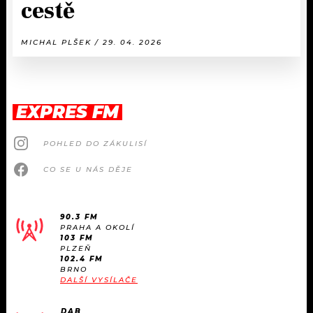
cestě
MICHAL PLŠEK / 29. 04. 2026
EXPRES FM
POHLED DO ZÁKULISÍ
CO SE U NÁS DĚJE
90.3 FM
PRAHA A OKOLÍ
103 FM
PLZEŇ
102.4 FM
BRNO
DALŠÍ VYSÍLAČE
DAB