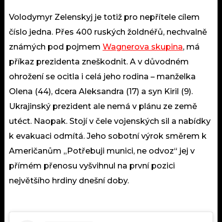
Volodymyr Zelenskyj je totiž pro nepřítele cílem
číslo jedna. Přes 400 ruských žoldnéřů, nechvalně
známých pod pojmem
Wagnerova skupina
, má
příkaz prezidenta zneškodnit. A v důvodném
ohrožení se ocitla i celá jeho rodina – manželka
Olena (44), dcera Aleksandra (17) a syn Kiril (9).
Ukrajinský prezident ale nemá v plánu ze země
utéct. Naopak. Stojí v čele vojenských sil a nabídky
k evakuaci odmítá. Jeho sobotní výrok směrem k
Američanům „Potřebuji munici, ne odvoz“ jej v
přímém přenosu vyšvihnul na první pozici
největšího hrdiny dnešní doby.