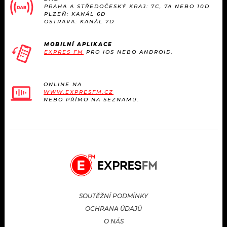
PRAHA A STŘEDOČESKÝ KRAJ: 7C, 7A NEBO 10D
PLZEŇ: KANÁL 6D
OSTRAVA: KANÁL 7D
MOBILNÍ APLIKACE
EXPRES FM
PRO IOS NEBO ANDROID.
ONLINE NA
WWW.EXPRESFM.CZ
NEBO PŘÍMO NA SEZNAMU.
SOUTĚŽNÍ PODMÍNKY
OCHRANA ÚDAJŮ
O NÁS