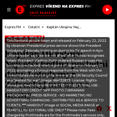
EXPRES
VÍKEND NA EXPRES FM
/
HOOVERPH
JAK
ČLÁNKY
PODCASTY
SEZNAM.CZ
CELÝ PLAYLIST
NALADIT
Expres FM
Ostatní
Kapitán Ukrajina: Největší hrdina poslední doby Volodymyr Zelenskyj má už své memy
OSTATNÍ
This handout picture taken and released on February 22, 2022
DOMŮ
by Ukrainian Presidential press-service shows the President
Kapitán Ukrajina:
Volodymyr Zelensky looking on during his TV speech in Kyiv.
Ukraine leader says 'we are not afraid' after Russia recognises
ČLÁNKY
rebels. President Vladimir Putin ordered Russian troops into
Největší hrdina poslední
two Moscow-backed rebel regions of Ukraine on February 21,
AKTUÁLNĚ
PODCASTY
2022, prompting a furious response from the West with the
doby Volodymyr
United States denouncing the move at the UN Security Council
as a "pretext for war".,Image: 664132873, License: Rights-
Zelenskyj má už své
HUDBA
JAK NALADIT
managed, Restrictions: RESTRICTED TO EDITORIAL USE -
MANDATORY CREDIT "AFP PHOTO / UKRAINIAN
memy
ROZHOVORY
PRESIDENTIAL PRESS-SERVICE - NO MARKETING NO
RÁDIO
ADVERTISING CAMPAIGNS - DISTRIBUTED AS A SERVICE TO
CLIENTS, *** HANDOUT image or SOCIAL MEDIA IMAGE or
#NEBUDUDOMA
APLIKACE
SOUTĚŽE
REDAKCE
FILMSTILL for EDITORIAL USE ONLY! * Please note: Fees
charged by Profimedia are for the Profimedia's services only,