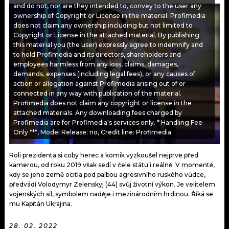
KALENDÁŘ
and do not, nor are they intended to, convey to the user any
PROGRAM
ownership of Copyright or License in the material. Profimedia
does not claim any ownership including but not limited to
KVÍZY
PLAYLIST
Copyright or License in the attached material. By publishing
this material you (the user) expressly agree to indemnify and
VIP
to hold Profimedia and its directors, shareholders and
JAK NALADIT
employees harmless from any loss, claims, damages,
demands, expenses (including legal fees), or any causes of
TRENDY
action or allegation against Profimedia arising out of or
connected in any way with publication of the material.
KULTURA
Profimedia does not claim any copyright or license in the
attached materials. Any downloading fees charged by
Profimedia are for Profimedia's services only. * Handling Fee
MIX
Only ***, Model Release: no, Credit line: Profimedia
OSTATNÍ
Roli prezidenta si coby herec a komik vyzkoušel nejprve před
kamerou, od roku 2019 však sedí v čele státu i reálně. V momentě,
kdy se jeho země ocitla pod palbou agresivního ruského vůdce,
předvádí Volodymyr Zelenskyj (44) svůj životní výkon. Je velitelem
vojenských sil, symbolem naděje i mezinárodním hrdinou. Říká se
mu Kapitán Ukrajina.
28. 02. 2022