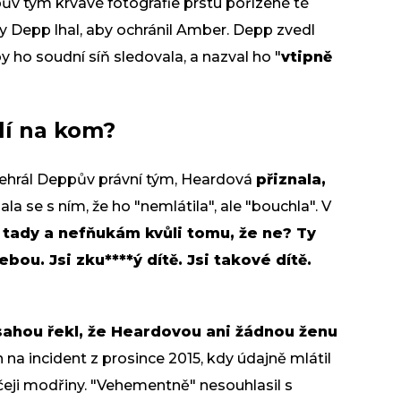
v tým krvavé fotografie prstu pořízené té
y Depp lhal, aby ochránil Amber. Depp zvedl
y ho soudní síň sledovala, a nazval ho "
vtipně
lí na kom?
řehrál Deppův právní tým, Heardová
přiznala,
dala se s ním, že ho "nemlátila", ale "bouchla". V
tady a nefňukám kvůli tomu, že ne? Ty
bou. Jsi zku****ý dítě. Jsi takové dítě.
ísahou řekl, že Heardovou ani žádnou ženu
 na incident z prosince 2015, kdy údajně mlátil
čeji modřiny. "Vehementně" nesouhlasil s