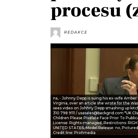
procesu (
JAK NALADIT
RÁDIO
REDAKCE
APLIKACE
PLAYLIST
PROGRAM
JAK NALADI
SOUTĚŽE
na, - Johnny Depp is suing his ex-wife Amber H
Virginia, over an article she wrote for the W
sees video on Johhny Depp smashing up kitchen
310 798 9111 / usasales@backgrid.com *UK Cli
Children Please Pixelate Face Prior To Publi
License: Rights-managed, Restrictions: R
UNITED STATES, Model Release: no, Pictured
Credit line: Profimedia