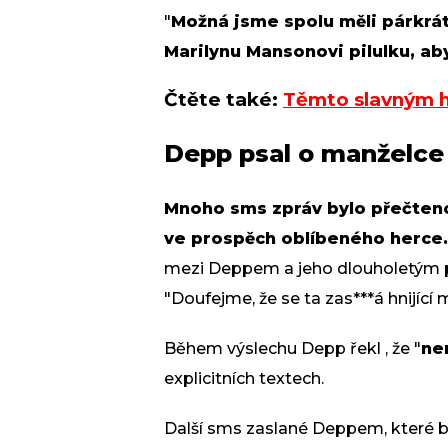
"
Možná jsme spolu měli párkrát
Marilynu Mansonovi pilulku, aby
Čtěte také:
Těmto slavným h
Depp psal o manželce 
Mnoho sms zpráv bylo přečteno
ve prospěch oblíbeného herce.
mezi Deppem a jeho dlouholetým 
"Doufejme, že se ta zas***á hnijící
Během výslechu Depp řekl , že "
ne
explicitních textech.
Další sms zaslané Deppem, které b