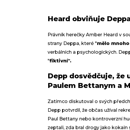
Heard obviňuje Deppa
Právník herečky Amber Heard v soud
strany Deppa, které "
mělo mnoho
verbálních a psychologických. Depp
"
fiktivní".
Depp dosvědčuje, že už
Paulem Bettanym a 
Zatímco diskutoval o svých předch
Depp potvrdil, že občas užíval rekr
Paul Bettany nebo kontroverzní hu
zeptali, zda bral drogy jako kok