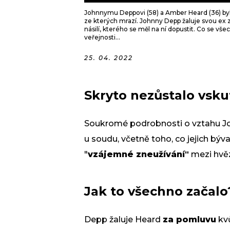
Johnnymu Deppovi (58) a Amber Heard (36) byly
ze kterých mrazí. Johnny Depp žaluje svou ex z
násilí, kterého se měl na ní dopustit. Co se vš
veřejnosti...
25. 04. 2022
Skryto nezůstalo vsku
Soukromé podrobnosti o vztahu J
u soudu, včetně toho, co jejich bý
"
vzájemné zneužívání"
mezi hvě
Jak to všechno začalo
Depp žaluje Heard
za pomluvu
kvů