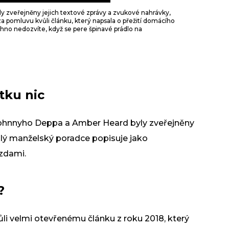
 zveřejněny jejich textové zprávy a zvukové nahrávky,
a pomluvu kvůli článku, který napsala o přežití domácího
echno nedozvíte, když se pere špinavé prádlo na
tku nic
ohnnyho Deppa a Amber Heard byly zveřejněny
valý manželský poradce popisuje jako
zdami.
?
li velmi otevřenému článku z roku 2018, který