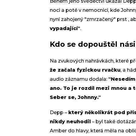
Během jeho svědectví ukázal Deppů
noci a poté v nemocnici, kde Johnn
nyní zahojený "zmrzačený" prst , ab
vypadající"
.
Kdo se dopouštěl nási
Na zvukových nahrávkách, které p
že začala fyzickou rvačku
, a há
audio záznamu dodala:
"Nesedím 
ano. To je rozdíl mezi mnou a te
Seber se, Johnny."
Depp –
který několikrát pod př
nikdy neuhodil
– byl také dotázán
Amber do hlavy, která měla na obli