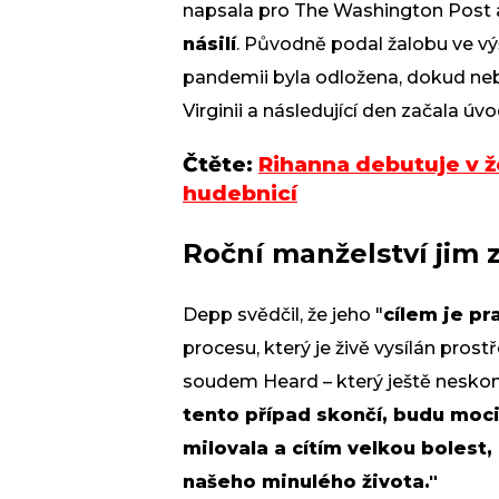
napsala pro The Washington Post 
násilí
. Původně podal žalobu ve vý
pandemii byla odložena, dokud ne
Virginii a následující den začala úvo
Čtěte:
Rihanna debutuje v ž
hudebnicí
Roční manželství jim z
Depp svědčil, že jeho "
cílem je pr
procesu, který je živě vysílán pros
soudem Heard – který ještě neskonči
tento případ skončí, budu moci 
milovala a cítím velkou bolest
našeho minulého života."