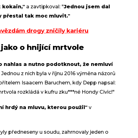
 kokain,"
a zavtipkoval: "
Jednou jsem dal
 přestal tak moc mluvit."
vězdám drogy zničily kariéru
jako o hnijící mrtvole
 nahlas a nutno podotknout, že nemluví
Jednou z nich byla v říjnu 2016 výměna názorů
přítelem Isaacem Baruchem, kdy Depp napsal:
 mrtvola rozkládá v kufru zku***né Hondy Civic!"
ní hrdý na mluvu, kterou použil"
v ​​
yly předneseny u soudu, zahrnovaly jeden o