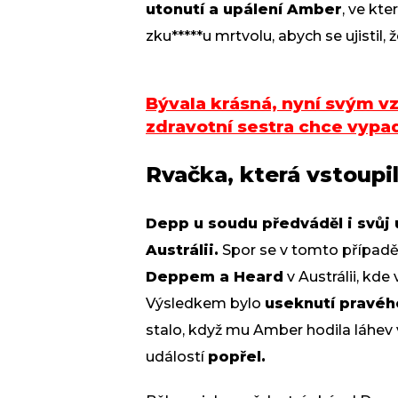
utonutí a upálení Amber
, ve kt
zku*****u mrtvolu, abych se ujistil, 
Bývala krásná, nyní svým v
zdravotní sestra chce vypa
Rvačka, která vstoupil
Depp u soudu předváděl i svůj 
Austrálii.
Spor se v tomto případ
Deppem a Heard
v Austrálii, kde
Výsledkem bylo
useknutí pravéh
stalo, když mu Amber hodila láhev v
událostí
popřel.