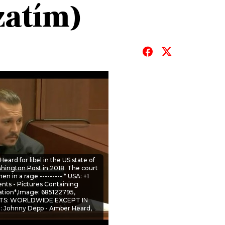
zatím)
T
eard for libel in the US state of
ashington Post in 2018. The court
 in a rage --------- * USA: +1
ents - Pictures Containing
cation*,Image: 685122795,
IGHTS: WORLDWIDE EXCEPT IN
: Johnny Depp - Amber Heard,