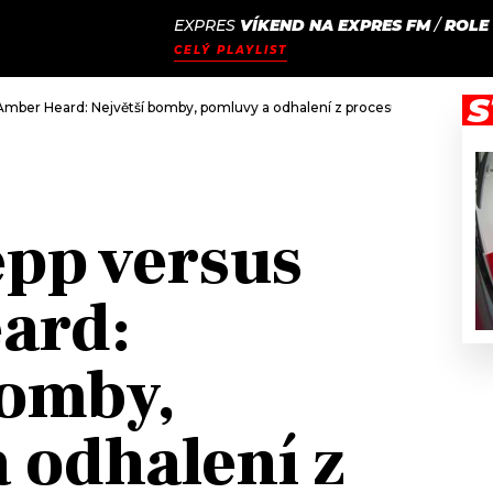
EXPRES
VÍKEND NA EXPRES FM
/
ROLE
JAK
ODCASTY
SEZNAM.CZ
CELÝ PLAYLIST
NALADIT
S
mber Heard: Největší bomby, pomluvy a odhalení z procesu (zatím)
pp versus
ard:
bomby,
 odhalení z