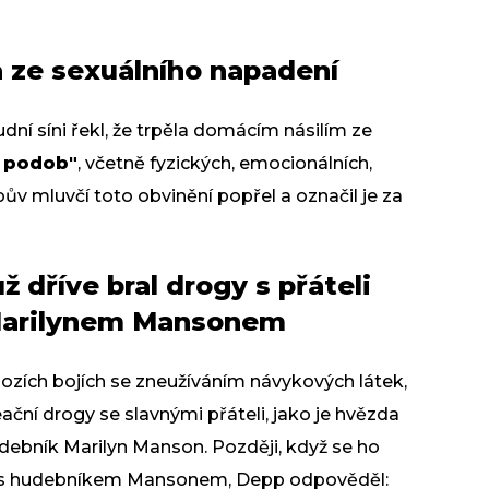
 ze sexuálního napadení
ní síni řekl, že trpěla domácím násilím ze
 podob"
, včetně fyzických, emocionálních,
ův mluvčí toto obvinění popřel a označil je za
 dříve bral drogy s přáteli
Marilynem Mansonem
ozích bojích se zneužíváním návykových látek,
eační drogy se slavnými přáteli, jako je hvězda
debník Marilyn Manson. Později, když se ho
ain s hudebníkem Mansonem, Depp odpověděl: