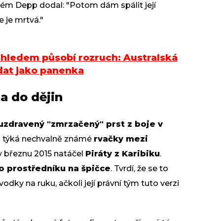
erém Depp dodal: "Potom dám spálit její
že je mrtvá."
zhledem působí rozruch: Australská
dat jako panenka
a do dějin
uzdravený "zmrzačený" prst z boje v
ě týká nechvalně známé
rvačky mezi
 v březnu 2015 natáčel
Piráty z Karibiku
.
o prostředníku na špičce
. Tvrdí, že se to
odky na ruku, ačkoli její právní tým tuto verzi