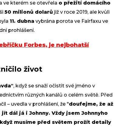
a ve kterém se otevřela
o přežití domácího
ši
50 milionů dolarů
již v roce 2019, ale kvůli
byla
11. dubna
vybrána porota ve Fairfaxu ve
dní prohlášení.
ebříčku Forbes, je nejbohatší
ničilo život
avda"
, když se snaží očistit své jméno v
třednictvím různých kanálů o celém světě. Před
l – uvedla v prohlášení, že "
doufejme, že až
jít dál já i Johnny. Vždy jsem Johnnyho
, když musíme před světem prožít detaily