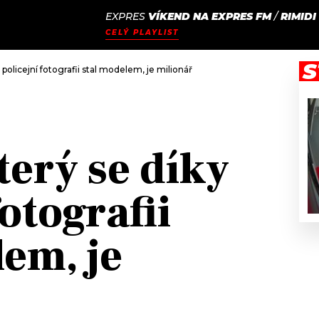
EXPRES
VÍKEND NA EXPRES FM
/
RIMIDI
JAK
ODCASTY
SEZNAM.CZ
CELÝ PLAYLIST
NALADIT
S
 policejní fotografii stal modelem, je milionář
terý se díky
fotografii
lem, je