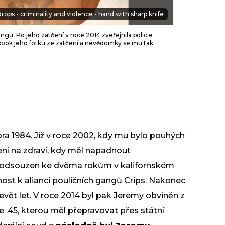
rops - criminality and violence - hand with sharp knife
gu. Po jeho zatčení v roce 2014 zveřejnila policie
acebook jeho fotku ze zatčení a nevědomky se mu tak
ra 1984. Již v roce 2002, kdy mu bylo pouhých
ení na zdraví, kdy měl napadnout
odsouzen
ke dvěma rokům v kalifornském
nost k alianci pouličních gangů Crips. Nakonec
evět let. V roce 2014 byl pak Jeremy obviněn z
e .45, kterou měl přepravovat přes státní