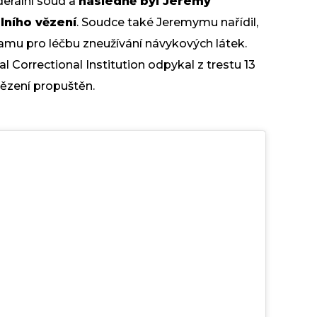
derální soud a
následně byl Jeremy
lního vězení
. Soudce také Jeremymu nařídil,
amu pro léčbu zneužívání
návykových látek
.
 Correctional Institution odpykal z trestu 13
vězení propuštěn.