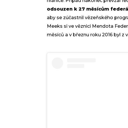
hranice. Případ nakonec převzal fe
odsouzen k 27 měsícům federá
aby se zúčastnil vězeňského progr
Meeks si ve věznici Mendota Federal
měsíců a v březnu roku 2016 byl z 