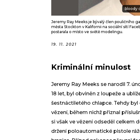
bloody d
Jeremy Ray Meeks je bývalý člen pouličního gan
města Stockton v Kalifornii na sociální sítí F
postarala o místo ve světě modelingu.
19. 11. 2021
Kriminální minulost
Jeremy Ray Meeks se narodil 7. úno
18 let, byl obviněn z
loupeže
a ublíž
šestnáctiletého chlapce. Tehdy byl
vězení, během nichž přiznal přísluš
si však ve vězení odseděl celkem d
držení poloautomatické pistole ráž