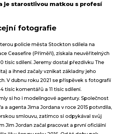
a je starostlivou matkou s profesí
ejní fotografie
kterou policie města Stockton sdílela na
ace Ceasefire (Příměří), získala neuvěřitelných
 10 tisíc sdílení. Jeremy dostal přezdívku The
a) a ihned začaly vznikat základny jeho
ích. V dubnu roku 2021 se příspěvek s fotografií
4 tisíc komentářů a 11 tisíc sdílení.
ly si ho i
modelingové
agentury. Společnost
a agenta Jima Jordana v roce 2015 potvrdila,
skou smlouvu, zatímco si odpykával svůj
m Jim Jordan začal pracovat a první oficiální