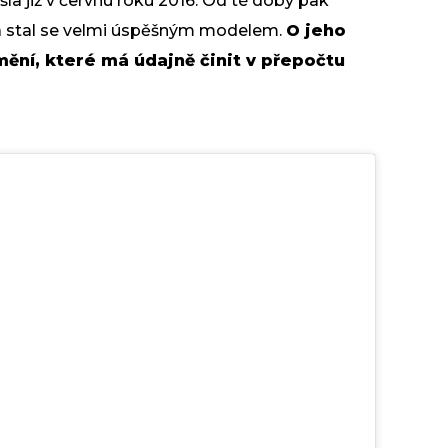
a již v červnu roku 2016. Od té doby pak
 stal se velmi úspěšným modelem.
O jeho
ění, které má údajně činit v přepočtu