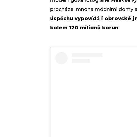
modelingová fotografie Meekse vyšl
procházel mnoha módními domy a
úspěchu vypovídá i obrovské jm
kolem 120 milionů korun
.