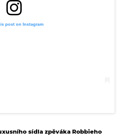
his post on Instagram
uxusního sídla zpěváka Robbieho