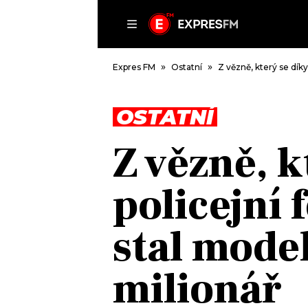
ČLÁNKY
P
Expres FM
Ostatní
Z vězně, který se díky
OSTATNÍ
DOMŮ
Z vězně, k
ČLÁNKY
AKTUÁLNĚ
policejní 
VIP
HUDBA
TRENDY
ROZHOVORY
KULTURA
stal mode
#NEBUDUDOMA
MIX
KALENDÁŘ
OSTATNÍ
milionář
KVÍZY
PODCASTY