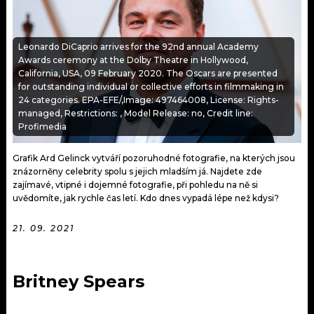
KALENDÁŘ
PROGRAM
KVÍZY
PLAYLIST
Leonardo DiCaprio arrives for the 92nd annual Academy
Awards ceremony at the Dolby Theatre in Hollywood,
California, USA, 09 February 2020. The Oscars are presented
VIP
JAK NALADIT
for outstanding individual or collective efforts in filmmaking in
24 categories. EPA-EFE/,Image: 497464008, License: Rights-
TRENDY
managed, Restrictions: , Model Release: no, Credit line:
Profimedia
KULTURA
Grafik Ard Gelinck vytváří pozoruhodné fotografie, na kterých jsou
znázorněny celebrity spolu s jejich mladším já. Najdete zde
MIX
zajímavé, vtipné i dojemné fotografie, při pohledu na ně si
uvědomíte, jak rychle čas letí. Kdo dnes vypadá lépe než kdysi?
OSTATNÍ
21. 09. 2021
Britney Spears