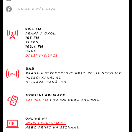
CO SE U NÁS DĚJE
90.3 FM
PRAHA A OKOLÍ
103 FM
PLZEŇ
102.4 FM
BRNO
DALŠÍ VYSÍLAČE
DAB
PRAHA A STŘEDOČESKÝ KRAJ: 7C, 7A NEBO 10D
PLZEŇ: KANÁL 6D
OSTRAVA: KANÁL 7D
MOBILNÍ APLIKACE
EXPRES FM
PRO IOS NEBO ANDROID.
ONLINE NA
WWW.EXPRESFM.CZ
NEBO PŘÍMO NA SEZNAMU.