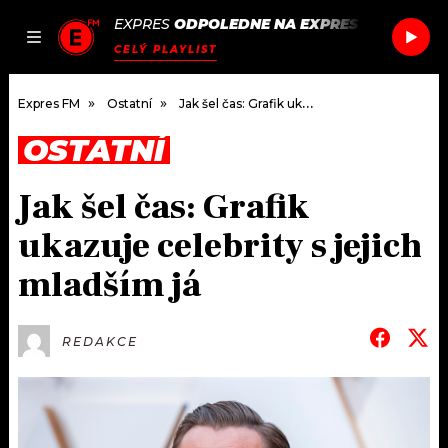
EXPRES
ODPOLEDNE NA EXPRES FM
/
WEEK
JAK
ČLÁNKY
PODCASTY
SEZNAM.CZ
CELÝ PLAYLIST
NALADIT
Expres FM
Ostatní
Jak šel čas: Grafik ukazuje celebrity s jejich mladším já
OSTATNÍ
DOMŮ
Jak šel čas: Grafik
ČLÁNKY
ukazuje celebrity s jejich
AKTUÁLNĚ
PODCASTY
mladším já
HUDBA
JAK NALADIT
REDAKCE
ROZHOVORY
RÁDIO
#NEBUDUDOMA
APLIKACE
SOUTĚŽE