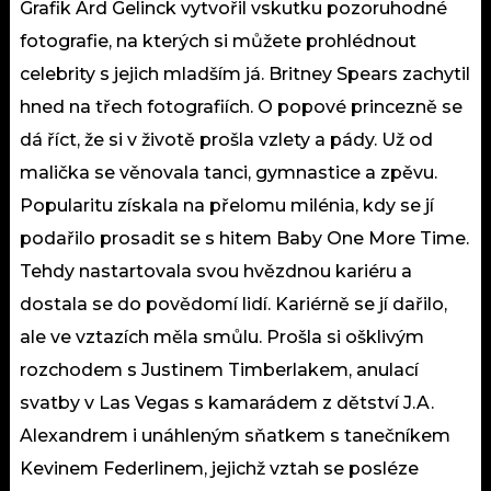
Grafik Ard Gelinck vytvořil vskutku pozoruhodné
fotografie, na kterých si můžete prohlédnout
celebrity s jejich mladším já. Britney Spears zachytil
hned na třech fotografiích. O popové princezně se
dá říct, že si v životě prošla vzlety a pády. Už od
malička se věnovala tanci, gymnastice a zpěvu.
Popularitu získala na přelomu milénia, kdy se jí
podařilo prosadit se s hitem Baby One More Time.
Tehdy nastartovala svou hvězdnou kariéru a
dostala se do povědomí lidí. Kariérně se jí dařilo,
ale ve vztazích měla smůlu. Prošla si ošklivým
rozchodem s Justinem Timberlakem, anulací
svatby v Las Vegas s kamarádem z dětství J.A.
Alexandrem i unáhleným sňatkem s tanečníkem
Kevinem Federlinem, jejichž vztah se posléze