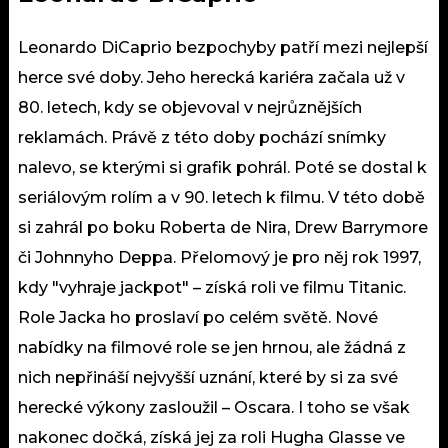
Leonardo DiCaprio bezpochyby patří mezi nejlepší
herce své doby. Jeho herecká kariéra začala už v
80. letech, kdy se objevoval v nejrůznějších
reklamách. Právě z této doby pochází snímky
nalevo, se kterými si grafik pohrál. Poté se dostal k
seriálovým rolím a v 90. letech k filmu. V této době
si zahrál po boku Roberta de Nira, Drew Barrymore
či Johnnyho Deppa. Přelomový je pro něj rok 1997,
kdy "vyhraje jackpot" – získá roli ve filmu Titanic.
Role Jacka ho proslaví po celém světě. Nové
nabídky na filmové role se jen hrnou, ale žádná z
nich nepřináší nejvyšší uznání, které by si za své
herecké výkony zasloužil – Oscara. I toho se však
nakonec dočká, získá jej za roli Hugha Glasse ve