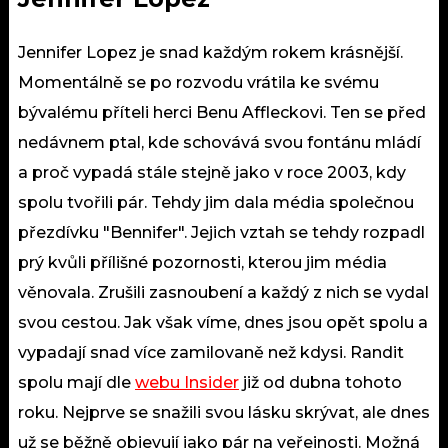
Jennifer Lopez je snad každým rokem krásnější.
Momentálně se po rozvodu vrátila ke svému
bývalému příteli herci Benu Affleckovi. Ten se před
nedávnem ptal, kde schovává svou fontánu mládí
a proč vypadá stále stejně jako v roce 2003, kdy
spolu tvořili pár. Tehdy jim dala média společnou
přezdívku "Bennifer". Jejich vztah se tehdy rozpadl
prý kvůli přílišné pozornosti, kterou jim média
věnovala. Zrušili zasnoubení a každý z nich se vydal
svou cestou. Jak však víme, dnes jsou opět spolu a
vypadají snad více zamilovaně než kdysi. Randit
spolu mají dle
webu Insider
již od dubna tohoto
roku. Nejprve se snažili svou lásku skrývat, ale dnes
už se běžně objevují jako pár na veřejnosti. Možná