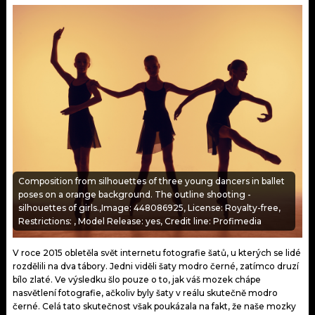
KALENDÁŘ
PROGRAM
KVÍZY
PLAYLIST
VIP
JAK NALADIT
TRENDY
KULTURA
MIX
Composition from silhouettes of three young dancers in ballet
poses on a orange background. The outline shooting -
silhouettes of girls.,Image: 448086925, License: Royalty-free,
OSTATNÍ
Restrictions: , Model Release: yes, Credit line: Profimedia
V roce 2015 obletěla svět internetu fotografie šatů, u kterých se lidé
rozdělili na dva tábory. Jedni viděli šaty modro černé, zatímco druzí
bílo zlaté. Ve výsledku šlo pouze o to, jak váš mozek chápe
nasvětlení fotografie, ačkoliv byly šaty v reálu skutečně modro
černé. Celá tato skutečnost však poukázala na fakt, že naše mozky