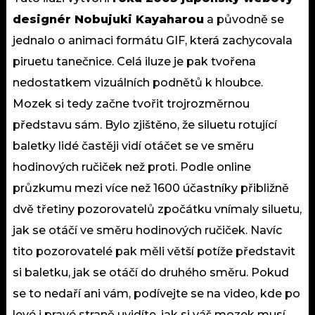
designér Nobujuki Kayaharou
a původně se
jednalo o animaci formátu GIF, která zachycovala
piruetu tanečnice. Celá iluze je pak tvořena
nedostatkem vizuálních podnětů k hloubce.
Mozek si tedy začne tvořit trojrozměrnou
představu sám. Bylo zjištěno, že siluetu rotující
baletky lidé častěji vidí otáčet se ve směru
hodinových ručiček než proti. Podle online
průzkumu mezi více než 1600 účastníky přibližně
dvě třetiny pozorovatelů zpočátku vnímaly siluetu,
jak se otáčí ve směru hodinových ručiček. Navíc
tito pozorovatelé pak měli větší potíže představit
si baletku, jak se otáčí do druhého směru. Pokud
se to nedaří ani vám, podívejte se na video, kde po
levé i pravé straně uvidíte, jak si váš mozek musí