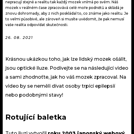
nepracují stejně a realitu tak každý mozek vnímá po svém. Náš
mozek v reálném čase zpracovává celé moře podnětů a skládá je
znovu dohromady, aby z nich poskládal to, co známe jako realitu. Je
to velmi působivé, ale zároveň si musíte uvědomit, že pak nemusí
vaše realita odpovídat skutečnosti.
26. 08. 2021
Krásnou ukázkou toho, jak lze lidský mozek ošálit,
jsou optické iluze. Podívejte se na následující video
a sami zhodnoťte, jak ho váš mozek zpracoval. Na
video by se neměli dívat osoby trpící epilepsií
nebo podobnými stavy!
Rotující baletka
Tuto iluzi vytvořil
roku 2003 japonský webový