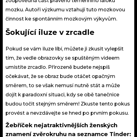
zodpovědná část pravého temenního laloku
mozku. Autoři výzkumu vztahují tuto mozkovou
činnost ke spontánním mozkovým výkyvům.
Šokující iluze v zrcadle
Pokud se vám iluze líbí, můžete ji zkusit vylepšit
tím, že vedle obrazovky se spuštěným videem
umístíte zrcadlo. Přirozeně budete nejspíš
očekávat, že se obraz bude otáčet opačným
směrem, to se však nemusí nutně stát a může
dojít k paradoxní situaci, kdy se obě tanečnice
budou točit stejným směrem! Zkuste tento pokus
provést a nevzdávejte se hned po prvním pokusu.
Žebříček nejatraktivnějších ženských
znamení zvěrokruhu na seznamce Tinder: