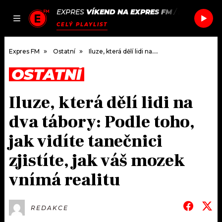
EXPRES
VÍKEND NA EXPRES FM
/
PAROV STE
JAK
ČLÁNKY
PODCASTY
SEZNAM.CZ
CELÝ PLAYLIST
NALADIT
Expres FM
Ostatní
Iluze, která dělí lidi na dva tábory: Podle toho, jak vidíte tanečnici zjistíte, jak váš mozek vnímá realitu
OSTATNÍ
DOMŮ
Iluze, která dělí lidi na
ČLÁNKY
dva tábory: Podle toho,
AKTUÁLNĚ
PODCASTY
jak vidíte tanečnici
zjistíte, jak váš mozek
HUDBA
JAK NALADIT
vnímá realitu
ROZHOVORY
RÁDIO
#NEBUDUDOMA
APLIKACE
SOUTĚŽE
REDAKCE