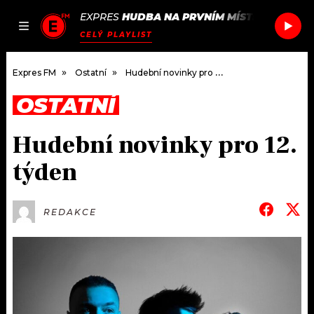
EXPRES
HUDBA NA PRVNÍM MÍSTĚ
/
DISCLOS
JAK
ČLÁNKY
PODCASTY
SEZNAM.CZ
CELÝ PLAYLIST
NALADIT
Expres FM
Ostatní
Hudební novinky pro 12. týden
OSTATNÍ
DOMŮ
Hudební novinky pro 12.
ČLÁNKY
týden
AKTUÁLNĚ
PODCASTY
REDAKCE
HUDBA
JAK NALADIT
ROZHOVORY
RÁDIO
#NEBUDUDOMA
APLIKACE
SOUTĚŽE