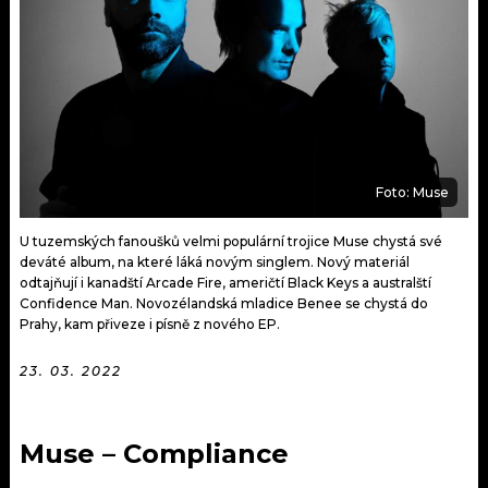
KALENDÁŘ
PROGRAM
KVÍZY
PLAYLIST
VIP
JAK NALADIT
TRENDY
Foto: Muse
KULTURA
U tuzemských fanoušků velmi populární trojice Muse chystá své
deváté album, na které láká novým singlem. Nový materiál
MIX
odtajňují i kanadští Arcade Fire, američtí Black Keys a australští
Confidence Man. Novozélandská mladice Benee se chystá do
OSTATNÍ
Prahy, kam přiveze i písně z nového EP.
23. 03. 2022
Muse – Compliance