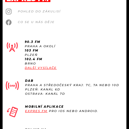
POHLED DO ZÁKULISÍ
CO SE U NÁS DĚJE
90.3 FM
PRAHA A OKOLÍ
103 FM
PLZEŇ
102.4 FM
BRNO
DALŠÍ VYSÍLAČE
DAB
PRAHA A STŘEDOČESKÝ KRAJ: 7C, 7A NEBO 10D
PLZEŇ: KANÁL 6D
OSTRAVA: KANÁL 7D
MOBILNÍ APLIKACE
EXPRES FM
PRO IOS NEBO ANDROID.