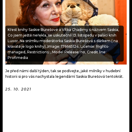
KALENDÁŘ
PROGRAM
KVÍZY
PLAYLIST
Křest knihy Saskie Burešové a Vítka Chadimy s názvem Saskia,
VIP
JAK NALADIT
Co jsem ještě neřekla, se uskutečnil 13. listopadu v paláci knih
Luxor. Na snímku moderátorka Saskia Burešová s dárkem ( na
TRENDY
kravatě je logo knihy).,Image: 176665124, License: Rights-
managed, Restrictions: , Model Release: no, Credit line:
Profimedia
KULTURA
Je před námi další týden, tak se podívejte, jaké milníky v hudební
MIX
historii si pro vás nachystala legendární Saskia Burešová tentokrát.
OSTATNÍ
25. 10. 2021