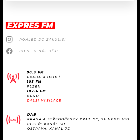
EXPRES FM
POHLED DO ZÁKULISÍ
CO SE U NÁS DĚJE
90.3 FM
PRAHA A OKOLÍ
103 FM
PLZEŇ
102.4 FM
BRNO
DALŠÍ VYSÍLAČE
DAB
PRAHA A STŘEDOČESKÝ KRAJ: 7C, 7A NEBO 10D
PLZEŇ: KANÁL 6D
OSTRAVA: KANÁL 7D