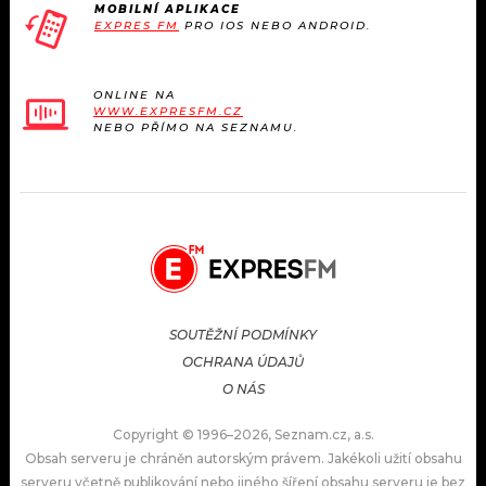
MOBILNÍ APLIKACE
EXPRES FM
PRO IOS NEBO ANDROID.
ONLINE NA
WWW.EXPRESFM.CZ
NEBO PŘÍMO NA SEZNAMU.
SOUTĚŽNÍ PODMÍNKY
OCHRANA ÚDAJŮ
O NÁS
Copyright © 1996–2026, Seznam.cz, a.s.
Obsah serveru je chráněn autorským právem. Jakékoli užití obsahu
serveru včetně publikování nebo jiného šíření obsahu serveru je bez