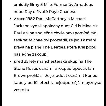
umístily filmy 8 Mile, Formanův Amadeus
nebo Ray o životě Raye Charlese
v roce 1982 Paul McCartney a Michael
Jackson vydali společný duet Girl Is Mine; sir
Paul asi na společné chvíle nevzpomíná rád,
tenkrát Michaelovi prozradil, že jsou k mání
práva na písně The Beatles, která Král popu
následně zakoupil
před 25 lety manchesterská skupina
The
Stone Roses
oznámila rozpad, zpěvák Ian
Brown prohlásil, že je radost oznámit konec
kapely po 10 letech v nejodpornějším byznysu
vesmíru