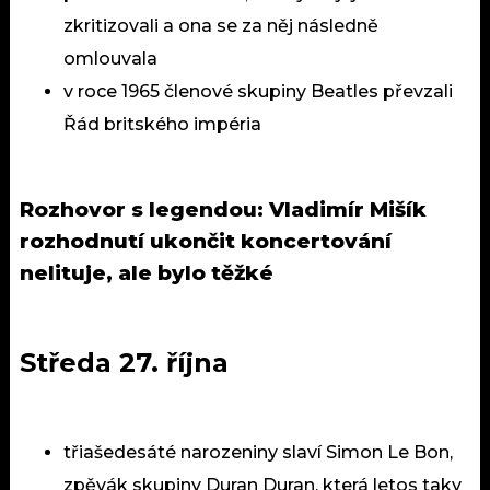
zkritizovali a ona se za něj následně
omlouvala
v roce 1965 členové skupiny Beatles převzali
Řád britského impéria
Rozhovor s legendou:
Vladimír Mišík
rozhodnutí ukončit koncertování
nelituje, ale bylo těžké
Středa 27. října
třiašedesáté narozeniny slaví Simon Le Bon,
zpěvák skupiny Duran Duran, která letos taky