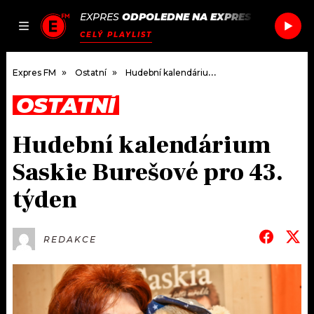
EXPRES
ODPOLEDNE NA EXPRES FM
/
VAMPI
JAK
ČLÁNKY
PODCASTY
SEZNAM.CZ
CELÝ PLAYLIST
NALADIT
Expres FM
Ostatní
Hudební kalendárium Saskie Burešové pro 43. týden
OSTATNÍ
DOMŮ
Hudební kalendárium
ČLÁNKY
Saskie Burešové pro 43.
AKTUÁLNĚ
PODCASTY
týden
HUDBA
JAK NALADIT
REDAKCE
ROZHOVORY
RÁDIO
#NEBUDUDOMA
APLIKACE
SOUTĚŽE