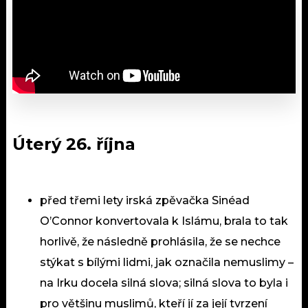
Úterý 26. října
před třemi lety irská zpěvačka Sinéad
O’Connor konvertovala k Islámu, brala to tak
horlivě, že následně prohlásila, že se nechce
stýkat s bílými lidmi, jak označila nemuslimy –
na Irku docela silná slova; silná slova to byla i
pro většinu muslimů, kteří jí za její tvrzení