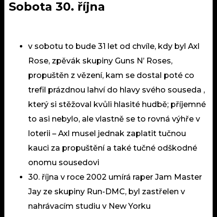
Sobota 30. října
v sobotu to bude 31 let od chvíle, kdy byl Axl
Rose, zpěvák skupiny
Guns N’ Roses
,
propuštěn z vězení, kam se dostal poté co
trefil prázdnou lahví do hlavy svého souseda ,
který si stěžoval kvůli hlasité hudbě; příjemné
to asi nebylo, ale vlastně se to rovná výhře v
loterii – Axl musel jednak zaplatit tučnou
kauci za propuštění a také tučné odškodné
onomu sousedovi
30. října v roce 2002 umírá raper Jam Master
Jay ze skupiny Run-DMC, byl zastřelen v
nahrávacím studiu v New Yorku