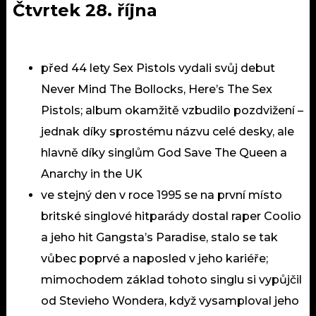
Čtvrtek 28. října
před 44 lety Sex Pistols vydali svůj debut
Never Mind The Bollocks, Here’s The Sex
Pistols; album okamžitě vzbudilo pozdvižení –
jednak díky sprostému názvu celé desky, ale
hlavně díky singlům God Save The Queen a
Anarchy in the UK
ve stejný den v roce 1995 se na první místo
britské singlové hitparády dostal raper Coolio
a jeho hit Gangsta’s Paradise, stalo se tak
vůbec poprvé a naposled v jeho kariéře;
mimochodem základ tohoto singlu si vypůjčil
od Stevieho Wondera, když vysamploval jeho