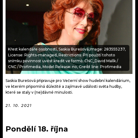
KALENDÁŘ
PROGRAM
KVÍZY
PLAYLIST
VIP
JAK NALADIT
TRENDY
Křest kalendáře osobností, Saskia Burešová,Image: 283555237,
License: Rights-managed, Restrictions: Při použití tohoto
snímku povinnost uvést kredit ve formě: CNC_David Malík /
KULTURA
CNC / Profimedia, Model Release: no, Credit line: Profimedia
MIX
Saskia Burešová připravuje pro Večerní show hudební kalendárium,
ve kterém připomíná důležité a zajímavé události světa hudby,
OSTATNÍ
které se staly v (ne)dávné minulosti.
21. 10. 2021
Pondělí 18. října