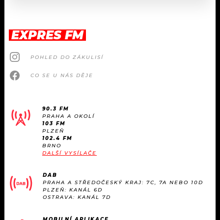
EXPRES FM
POHLED DO ZÁKULISÍ
CO SE U NÁS DĚJE
90.3 FM
PRAHA A OKOLÍ
103 FM
PLZEŇ
102.4 FM
BRNO
DALŠÍ VYSÍLAČE
DAB
PRAHA A STŘEDOČESKÝ KRAJ: 7C, 7A NEBO 10D
PLZEŇ: KANÁL 6D
OSTRAVA: KANÁL 7D
MOBILNÍ APLIKACE