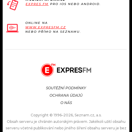
EXPRES FM
PRO IOS NEBO ANDROID.
ONLINE NA
WWW.EXPRESFM.CZ
NEBO PŘÍMO NA SEZNAMU.
SOUTĚŽNÍ PODMÍNKY
OCHRANA ÚDAJŮ
O NÁS
Copyright © 1996–2026, Seznam.cz, a.s.
Obsah serveru je chráněn autorským právem. Jakékoli užití obsahu
serveru včetně publikování nebo jiného šíření obsahu serveru je bez