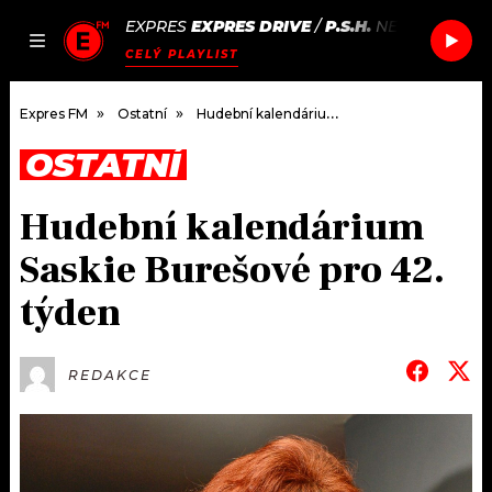
EXPRES
EXPRES DRIVE
/
P.S.H.
NEKDO JINEJ
JAK
ČLÁNKY
PODCASTY
SEZNAM.CZ
CELÝ PLAYLIST
NALADIT
Expres FM
Ostatní
Hudební kalendárium Saskie Burešové pro 42. týden
OSTATNÍ
DOMŮ
Hudební kalendárium
ČLÁNKY
Saskie Burešové pro 42.
AKTUÁLNĚ
PODCASTY
týden
HUDBA
JAK NALADIT
REDAKCE
ROZHOVORY
RÁDIO
#NEBUDUDOMA
APLIKACE
SOUTĚŽE