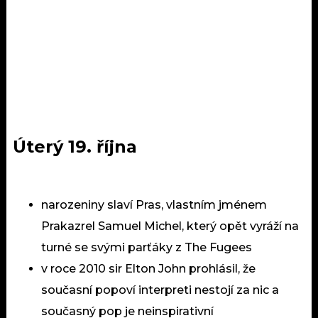
Úterý 19. října
narozeniny slaví Pras, vlastním jménem
Prakazrel Samuel Michel, který opět vyráží na
turné se svými parťáky z The Fugees
v roce 2010 sir Elton John prohlásil, že
současní popoví interpreti nestojí za nic a
současný pop je neinspirativní