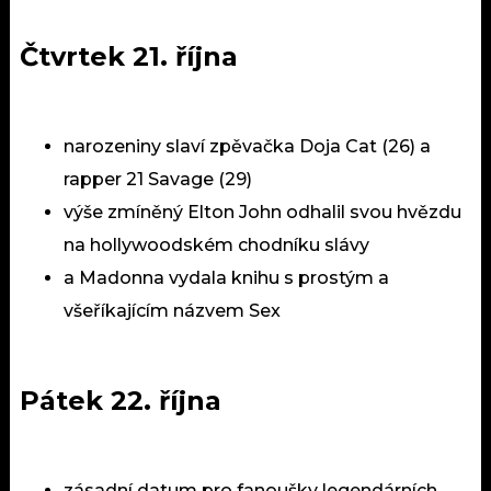
Čtvrtek 21. října
narozeniny slaví zpěvačka Doja Cat (26) a
rapper 21 Savage (29)
výše zmíněný Elton John odhalil svou hvězdu
na hollywoodském chodníku slávy
a Madonna vydala knihu s prostým a
všeříkajícím názvem Sex
Pátek 22. října
zásadní datum pro fanoušky legendárních