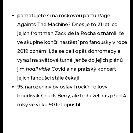
pamatujete si na rockovou partu Rage
Againts The Machine? Dnes je to 21 let, co
jejich frontman Zack de la Rocha oznámil, že
ve skupině končí; naštěstí pro fanoušky v roce
2019 oznámili, že se dali opět dohromady a
vyrazí na světové turné, jenže do jejich plánů
jim
hodil vidle
Covid a na pražský koncert
jejich fanoušci stále čekají
95. narozeniny by oslavil rock’n’rollový
bouřlivák Chuck Berry, ale bohužel nás před 4
roky ve věku 90 let opustil