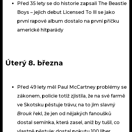
Před 35 lety se do historie zapsali The Beastie
Boys – jejich debut Licensed To Ill se jako
první rapové album dostalo na první příčku
americké hitparády
Úterý 8. března
Před 49 lety měl Paul McCartney problémy se
zákonem, policie totiž zjistila, že na své farmě
ve Skotsku pěstuje trávu; na to jim slavný
Brouk
řekl, že jen od nějakých fanoušků
dostal semínka, která zasel, aniž by tušil, co
vlastně pěstuje; dostal pokutu 100 liber