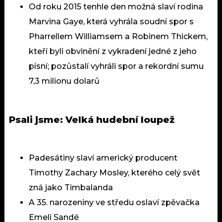
Od roku 2015 tenhle den možná slaví rodina
Marvina Gaye, která vyhrála soudní spor s
Pharrellem Williamsem a Robinem Thickem,
kteří byli obvinění z vykradení jedné z jeho
písní; pozůstalí vyhráli spor a rekordní sumu
7,3 milionu dolarů
Psali jsme:
Velká hudební loupež
Padesátiny slaví americký producent
Timothy Zachary Mosley, kterého celý svět
zná jako Timbalanda
A 35. narozeniny ve středu oslaví zpěvačka
Emeli Sandé