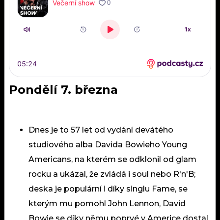
Pondělí 7. března
Dnes je to 57 let od vydání devátého
studiového alba Davida Bowieho Young
Americans, na kterém se odklonil od glam
rocku a ukázal, že zvládá i soul nebo R'n'B;
deska je populární i díky singlu Fame, se
kterým mu pomohl John Lennon, David
Bowie se díky němu poprvé v Americe dostal