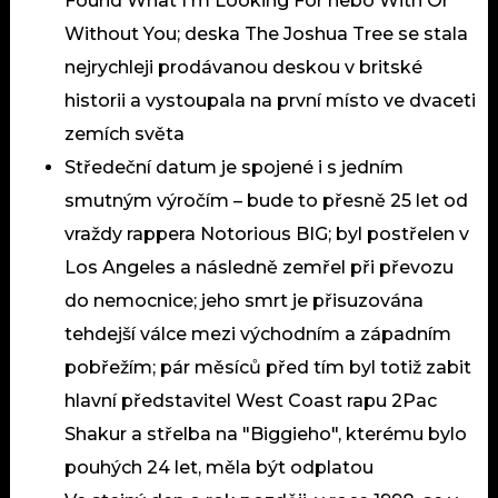
Found What I'm Looking For nebo With Or
Without You; deska The Joshua Tree se stala
nejrychleji prodávanou deskou v britské
historii a vystoupala na první místo ve dvaceti
zemích světa
Středeční datum je spojené i s jedním
smutným výročím – bude to přesně 25 let od
vraždy rappera Notorious BIG; byl postřelen v
Los Angeles a následně zemřel při převozu
do nemocnice; jeho smrt je přisuzována
tehdejší válce mezi východním a západním
pobřežím; pár měsíců před tím byl totiž zabit
hlavní představitel West Coast rapu 2Pac
Shakur a střelba na "Biggieho", kterému bylo
pouhých 24 let, měla být odplatou