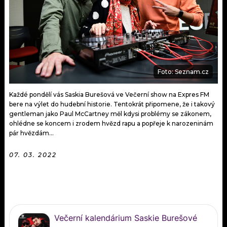
KALENDÁŘ
PROGRAM
KVÍZY
PLAYLIST
VIP
JAK NALADIT
Foto: Seznam.cz
TRENDY
Každé pondělí vás Saskia Burešová ve Večerní show na Expres FM
KULTURA
bere na výlet do hudební historie. Tentokrát připomene, že i takový
gentleman jako Paul McCartney měl kdysi problémy se zákonem,
ohlédne se koncem i zrodem hvězd rapu a popřeje k narozeninám
MIX
pár hvězdám...
OSTATNÍ
07. 03. 2022