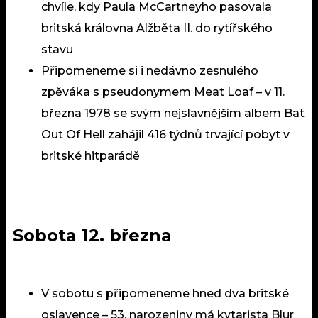
chvíle, kdy Paula McCartneyho pasovala
britská královna Alžběta II. do rytířského
stavu
Připomeneme si i nedávno zesnulého
zpěváka s pseudonymem Meat Loaf – v 11.
března 1978 se svým nejslavnějším albem Bat
Out Of Hell zahájil 416 týdnů trvající pobyt v
britské hitparádě
Sobota 12. března
V sobotu s připomeneme hned dva britské
oslavence – 53. narozeniny má kytarista Blur