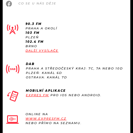
CO SE U NÁS DĚJE
90.3 FM
PRAHA A OKOLÍ
103 FM
PLZEŇ
102.4 FM
BRNO
DALŠÍ VYSÍLAČE
DAB
PRAHA A STŘEDOČESKÝ KRAJ: 7C, 7A NEBO 10D
PLZEŇ: KANÁL 6D
OSTRAVA: KANÁL 7D
MOBILNÍ APLIKACE
EXPRES FM
PRO IOS NEBO ANDROID.
ONLINE NA
WWW.EXPRESFM.CZ
NEBO PŘÍMO NA SEZNAMU.