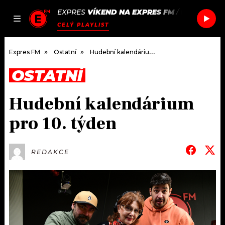
EXPRES
VÍKEND NA EXPRES FM
/
BOMFUNK 
JAK
ČLÁNKY
PODCASTY
SEZNAM.CZ
CELÝ PLAYLIST
NALADIT
Expres FM
Ostatní
Hudební kalendárium pro 10. týden
OSTATNÍ
DOMŮ
Hudební kalendárium
ČLÁNKY
pro 10. týden
AKTUÁLNĚ
PODCASTY
REDAKCE
HUDBA
JAK NALADIT
ROZHOVORY
RÁDIO
#NEBUDUDOMA
APLIKACE
SOUTĚŽE