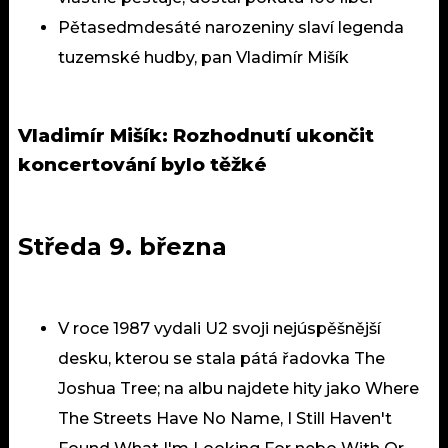
Pětasedmdesáté narozeniny slaví legenda
tuzemské hudby, pan Vladimír Mišík
Vladimír Mišík: Rozhodnutí ukončit
koncertování bylo těžké
Středa 9. března
V roce 1987 vydali U2 svoji nejúspěšnější
desku, kterou se stala pátá řadovka
The
Joshua Tree
; na albu najdete hity jako Where
The Streets Have No Name, I Still Haven't