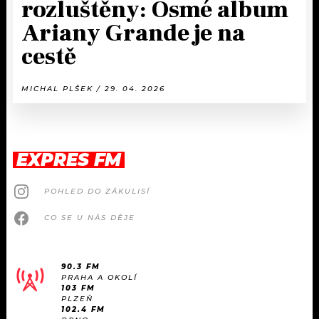
rozluštěny: Osmé album
Ariany Grande je na
cestě
MICHAL PLŠEK / 29. 04. 2026
EXPRES FM
POHLED DO ZÁKULISÍ
CO SE U NÁS DĚJE
90.3 FM
PRAHA A OKOLÍ
103 FM
PLZEŇ
102.4 FM