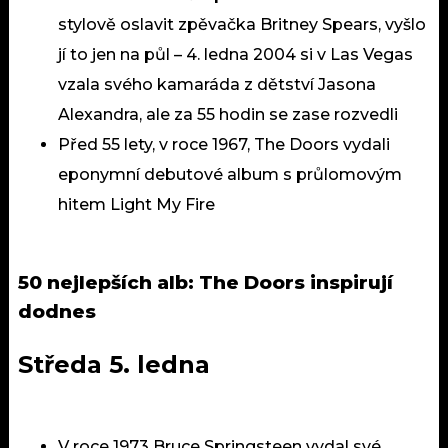
stylově oslavit zpěvačka Britney Spears, vyšlo
jí to jen na půl – 4. ledna 2004 si v Las Vegas
vzala svého kamaráda z dětství Jasona
Alexandra, ale za 55 hodin se zase rozvedli
Před 55 lety, v roce 1967, The Doors vydali
eponymní debutové album s průlomovým
hitem Light My Fire
50 nejlepších alb: The Doors inspirují
dodnes
Středa 5. ledna
V roce 1973 Bruce Springsteen vydal své