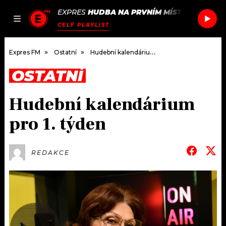
EXPRES
HUDBA NA PRVNÍM MÍSTĚ
/
EL GUIN
JAK
ČLÁNKY
PODCASTY
SEZNAM.CZ
CELÝ PLAYLIST
NALADIT
Expres FM
Ostatní
Hudební kalendárium pro 1. týden
OSTATNÍ
DOMŮ
Hudební kalendárium
ČLÁNKY
pro 1. týden
AKTUÁLNĚ
PODCASTY
REDAKCE
HUDBA
JAK NALADIT
ROZHOVORY
RÁDIO
#NEBUDUDOMA
APLIKACE
SOUTĚŽE