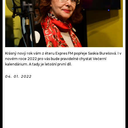
KALENDÁŘ
PROGRAM
KVÍZY
PLAYLIST
VIP
JAK NALADIT
TRENDY
Krásný nový rok vám z éteru Expres FM popřeje Saskia Burešová. I v
KULTURA
novém roce 2022 pro vás bude pravidelně chystat Večerní
kalendárium. A tady je letošní první díl.
MIX
04. 01. 2022
OSTATNÍ