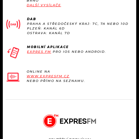
BRNO
DALŠÍ VYSÍLAČE
DAB
PRAHA A STŘEDOČESKÝ KRAJ: 7C, 7A NEBO 10D
PLZEŇ: KANÁL 6D
OSTRAVA: KANÁL 7D
MOBILNÍ APLIKACE
EXPRES FM
PRO IOS NEBO ANDROID.
ONLINE NA
WWW.EXPRESFM.CZ
NEBO PŘÍMO NA SEZNAMU.