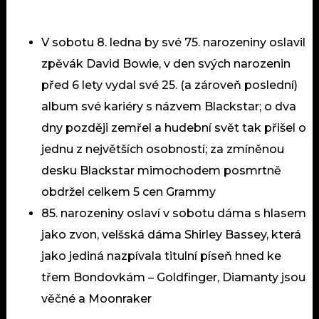
V sobotu 8. ledna by své 75. narozeniny oslavil
zpěvák David Bowie, v den svých narozenin
před 6 lety vydal své 25. (a zároveň poslední)
album své kariéry s názvem Blackstar; o dva
dny později zemřel a hudební svět tak přišel o
jednu z největších osobností; za zmíněnou
desku Blackstar mimochodem posmrtně
obdržel celkem 5 cen Grammy
85. narozeniny oslaví v sobotu dáma s hlasem
jako zvon, velšská dáma Shirley Bassey, která
jako jediná nazpívala titulní píseň hned ke
třem Bondovkám – Goldfinger, Diamanty jsou
věčné a Moonraker