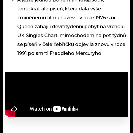
tentokrát ale píseň, která dala výše
zmíněnému filmu název – v roce 1976 s ní
Queen zahájili devítitýdenní pobyt na vrcholu
UK Singles Chart, mimochodem na pět týdnů
se píseň v čele žebříčku objevila znovu v roce
1991 po smrti Freddieho Mercuryho