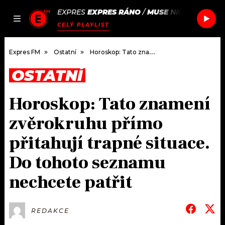
EXPRES
EXPRES RÁNO
/
MUSE
NIGHTSHIFT S
JAK
ČLÁNKY
PODCASTY
SEZNAM.CZ
CELÝ PLAYLIST
NALADIT
Expres FM
Ostatní
Horoskop: Tato znamení zvěrokruhu přímo přitahují trapné situace. Do tohoto seznamu nechcete patřit
OSTATNÍ
DOMŮ
Horoskop: Tato znamení
ČLÁNKY
zvěrokruhu přímo
AKTUÁLNĚ
PODCASTY
přitahují trapné situace.
Do tohoto seznamu
HUDBA
JAK NALADIT
nechcete patřit
ROZHOVORY
RÁDIO
#NEBUDUDOMA
APLIKACE
SOUTĚŽE
REDAKCE