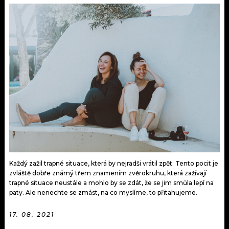
KALENDÁŘ
PROGRAM
KVÍZY
PLAYLIST
VIP
JAK NALADIT
TRENDY
KULTURA
MIX
OSTATNÍ
Každý zažil trapné situace, která by nejradši vrátil zpět. Tento pocit je
zvláště dobře známý třem znamením zvěrokruhu, která zažívají
trapné situace neustále a mohlo by se zdát, že se jim smůla lepí na
paty. Ale nenechte se zmást, na co myslíme, to přitahujeme.
17. 08. 2021