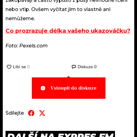
zakopávají a často vypustí z pusy nevhodné rčení
nebo vtip. Ovšem vyčítat jim to vlastně ani
nemůžeme.
Co prozrazuje délka vašeho ukazováčku?
Foto: Pexels.com
Diskuze
0
Vstoupit do diskuze
Sdílejte
DALŠÍ NA EXPRES FM