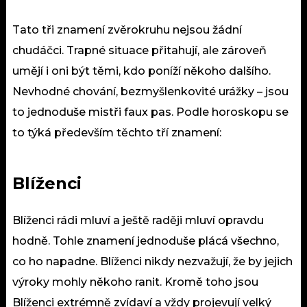
Tato tři znamení zvěrokruhu nejsou žádní
chudáčci. Trapné situace přitahují, ale zároveň
umějí i oni být těmi, kdo poníží někoho dalšího.
Nevhodné chování, bezmyšlenkovité urážky – jsou
to jednoduše mistři faux pas. Podle horoskopu se
to týká především těchto tří znamení:
Blíženci
Blíženci rádi mluví a ještě raději mluví opravdu
hodně. Tohle znamení jednoduše plácá všechno,
co ho napadne. Blíženci nikdy nezvažují, že by jejich
výroky mohly někoho ranit. Kromě toho jsou
Blíženci extrémně zvídaví a vždy projevují velký