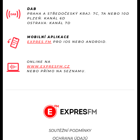
DAB
PRAHA A STŘEDOČESKÝ KRAJ: 7C, 7A NEBO 10D
PLZEŇ: KANÁL 6D
OSTRAVA: KANÁL 7D
MOBILNÍ APLIKACE
EXPRES FM
PRO IOS NEBO ANDROID.
ONLINE NA
WWW.EXPRESFM.CZ
NEBO PŘÍMO NA SEZNAMU.
SOUTĚŽNÍ PODMÍNKY
OCHRANA ÚDAJŮ