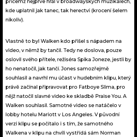
přičemž nejprve hrál v broadwayských muzikálech,
kde uplatnil jak tanec, tak herectví (krocení šelem
nikoliv).
Vlastně to byl Walken kdo přišel s nápadem na
video, v němž by tančil. Tedy ne doslova, pouze
oslovil svého přítele, režiséra Spika Joneze, jestli by
ho nenatočil, jak tančí. Jones samozřejmě
souhlasil a navrhl mu účast v hudebním klipu, který
právě začínal připravovat pro Fatboye Slima, pro
nějž natočil slavné video ke skladbě Praise You. A
Walken souhlasil. Samotné video se natáčelo v
lobby hotelu Mariott v Los Angeles. V původní
verzi klipu se počítalo i s tím, že samotného
Walkena v klipu na chvíli vystřídá sám Norman