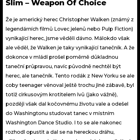
Slim – Weapon Of Choice
Že je americký herec Christopher Walken (známý z
legendárních filmů Lovec jelenů nebo Pulp Fiction)
vynikající herec, jsme věděli dávno. Málokdo však
ale věděl, že Walken je taky vynikající tanečník. A že
dokonce v mládí prošel poměrně důkladnou
taneční průpravou, navíc původně nechtěl být
herec, ale tanečník. Tento rodák z New Yorku se ale
coby teenager věnoval ještě trochu jiné zábavě, byl
totiž cirkusovým krotitelem lvů (jako vážně),
později však dal kočovnému životu vale a odešel
do Washingtonu studovat tanec v místním
Washington Dance Studio. I to se ale nakonec
rozhodl opustit a dal se na hereckou dráhu,