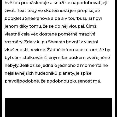
hvězdu pronásleduje a snaží se napodobovat její
život. Text tedy ve skutečnosti jen přepisuje z
bookletu Sheeranova alba a v tourbusu si hoví
jenom díky tomu, že se do něj vloupal. Čímž
vlastně cela věc dostane poměrně mrazivé
rozměry. Zda v klipu Sheeran hovoří z vlastní
zkušenosti, nevíme. Žádné informace o tom, že by
byl sám stalkován šíleným fanouškem zveřejněné
nebyly. Jelikož se jedná o jednoho z momentálně
nejslavnějších hudebníků planety, je spíše
pravděpodobné, že podobnou zkušenost má.