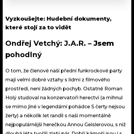
Vyzkoušejte:
Hudební dokumenty,
které stojí za to vidět
Ondřej Vetchý: J.A.R.
– Jsem
p
ohodlný
O tom, že členové naší přední funkrockové party
mají velmi dobré vztahy s lidmi z filmového
prostředí, není žádných pochyb. Ostatně Roman
Holý studoval na konzervatoři herectví (a mihnul
se mimo jiné v legendární pohádce S čerty nejsou
žerty) a několik let randil s naší momentálně
nejpopulárnější herečkou Annou Geislerovou, s níž
dlouhá léta tvořili zlatý pár. Dobří kámoši jsou i s