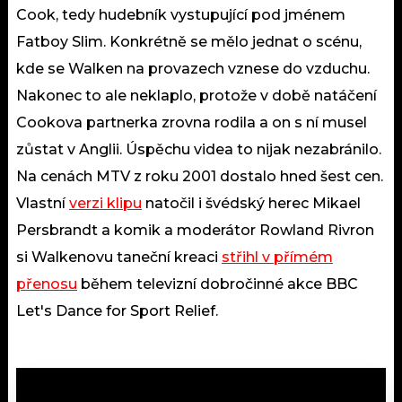
Cook, tedy hudebník vystupující pod jménem
Fatboy Slim. Konkrétně se mělo jednat o scénu,
kde se Walken na provazech vznese do vzduchu.
Nakonec to ale neklaplo, protože v době natáčení
Cookova partnerka zrovna rodila a on s ní musel
zůstat v Anglii. Úspěchu videa to nijak nezabránilo.
Na cenách MTV z roku 2001 dostalo hned šest cen.
Vlastní
verzi klipu
natočil i švédský herec Mikael
Persbrandt a komik a moderátor Rowland Rivron
si Walkenovu taneční kreaci
střihl v přímém
přenosu
během televizní dobročinné akce BBC
Let's Dance for Sport Relief.