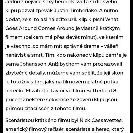
Jednu z nejvíce sexy hereček světa si do svého
klipu pozval zpěvák Justin Timberlake. A nutno
dodat, že si to asi náležitě užil. Klip k písni What
Goes Around Comes Around je vlastně krátkým
filmem (celkem má přes devět minut), ve kterém
je všechno, co mám mít správné drama – vášeň,
nenávist a smrt. Tím, kdo nakonec v klipu zemře je
sama Johansson. Aniž bychom vám prozrazovali
zbytečné detaily, můžeme vám sdělit, že její skon
je totožný s tím, jaký na filmovém plátně potkal
herečku Elizabeth Taylor ve filmu Butterfield 8,
přičemž některé sekvence ze závěru klipu jsou
přímou citací scén z tohoto filmu.
Scénáristou krátkého filmu byl Nick Cassavettes,
americký filmový režisér, scenárista a herec, který