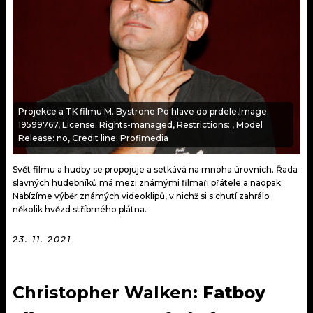
KALENDÁŘ
PROGRAM
KVÍZY
PLAYLIST
VIP
JAK NALADIT
TRENDY
Projekce a TK filmu M. Bystrone Po hlave do prdele,Image:
19599767, License: Rights-managed, Restrictions: , Model
Release: no, Credit line: Profimedia
KULTURA
Svět filmu a hudby se propojuje a setkává na mnoha úrovních. Řada
MIX
slavných hudebníků má mezi známými filmaři přátele a naopak.
Nabízíme výběr známých videoklipů, v nichž si s chutí zahrálo
OSTATNÍ
několik hvězd stříbrného plátna.
23. 11. 2021
Christopher Walken:
Fatboy