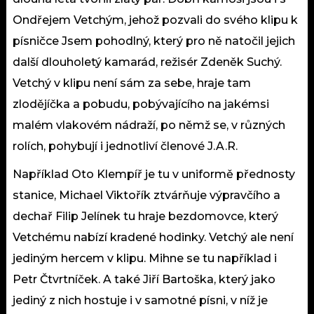
Ondřejem Vetchým, jehož pozvali do svého klipu k
písničce Jsem pohodlný, který pro ně natočil jejich
další dlouholetý kamarád, režisér Zdeněk Suchý.
Vetchý v klipu není sám za sebe, hraje tam
zlodějíčka a pobudu, pobývajícího na jakémsi
malém vlakovém nádraží, po němž se, v různých
rolích, pohybují i jednotliví členové J.A.R.
Například Oto Klempíř je tu v uniformě přednosty
stanice, Michael Viktořík ztvárňuje výpravčího a
dechař Filip Jelínek tu hraje bezdomovce, který
Vetchému nabízí kradené hodinky. Vetchý ale není
jediným hercem v klipu. Mihne se tu například i
Petr Čtvrtníček. A také Jiří Bartoška, který jako
jediný z nich hostuje i v samotné písni, v níž je