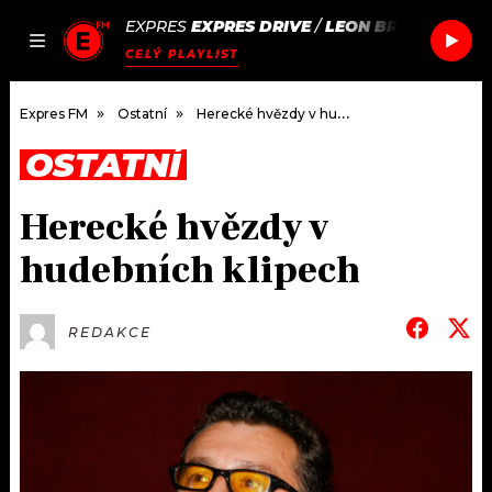
EXPRES
EXPRES DRIVE
/
LEON BRIDGES
IF I
JAK
ČLÁNKY
PODCASTY
SEZNAM.CZ
CELÝ PLAYLIST
NALADIT
Expres FM
Ostatní
Herecké hvězdy v hudebních klipech
OSTATNÍ
DOMŮ
Herecké hvězdy v
ČLÁNKY
hudebních klipech
AKTUÁLNĚ
PODCASTY
REDAKCE
HUDBA
JAK NALADIT
ROZHOVORY
RÁDIO
#NEBUDUDOMA
APLIKACE
SOUTĚŽE