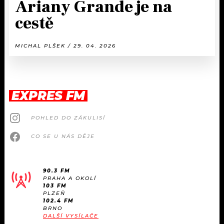
Ariany Grande je na
cestě
MICHAL PLŠEK / 29. 04. 2026
EXPRES FM
POHLED DO ZÁKULISÍ
CO SE U NÁS DĚJE
90.3 FM
PRAHA A OKOLÍ
103 FM
PLZEŇ
102.4 FM
BRNO
DALŠÍ VYSÍLAČE