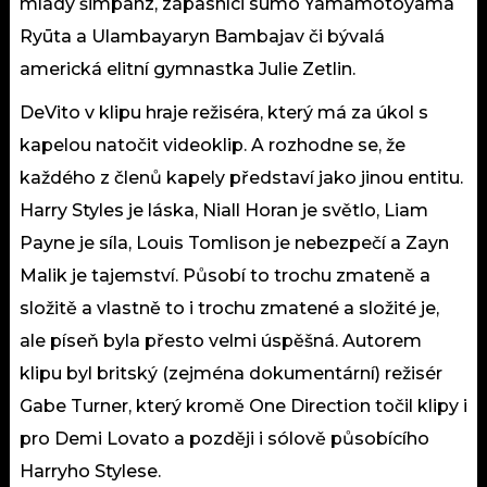
mladý šimpanz, zápasníci sumo Yamamotoyama
Ryūta a Ulambayaryn Bambajav či bývalá
americká elitní gymnastka Julie Zetlin.
DeVito v klipu hraje režiséra, který má za úkol s
kapelou natočit videoklip. A rozhodne se, že
každého z členů kapely představí jako jinou entitu.
Harry Styles je láska, Niall Horan je světlo, Liam
Payne je síla, Louis Tomlison je nebezpečí a Zayn
Malik je tajemství. Působí to trochu zmateně a
složitě a vlastně to i trochu zmatené a složité je,
ale píseň byla přesto velmi úspěšná. Autorem
klipu byl britský (zejména dokumentární) režisér
Gabe Turner, který kromě One Direction točil klipy i
pro Demi Lovato a později i sólově působícího
Harryho Stylese.