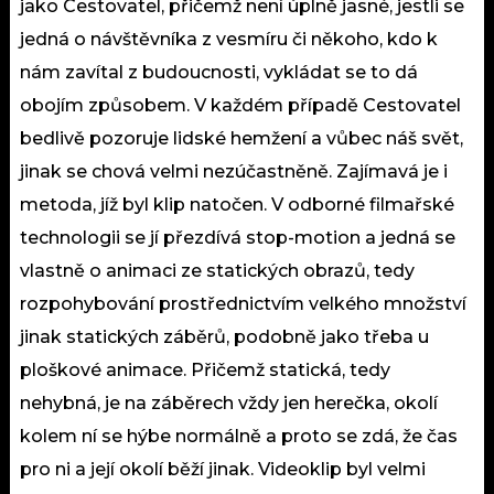
jako Cestovatel, přičemž není úplně jasné, jestli se
jedná o návštěvníka z vesmíru či někoho, kdo k
nám zavítal z budoucnosti, vykládat se to dá
obojím způsobem. V každém případě Cestovatel
bedlivě pozoruje lidské hemžení a vůbec náš svět,
jinak se chová velmi nezúčastněně. Zajímavá je i
metoda, jíž byl klip natočen. V odborné filmařské
technologii se jí přezdívá stop-motion a jedná se
vlastně o animaci ze statických obrazů, tedy
rozpohybování prostřednictvím velkého množství
jinak statických záběrů, podobně jako třeba u
ploškové animace. Přičemž statická, tedy
nehybná, je na záběrech vždy jen herečka, okolí
kolem ní se hýbe normálně a proto se zdá, že čas
pro ni a její okolí běží jinak. Videoklip byl velmi