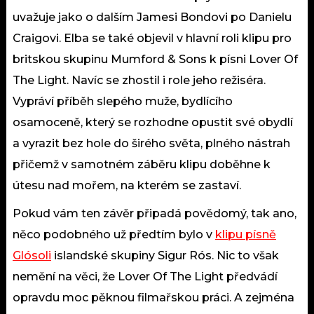
uvažuje jako o dalším Jamesi Bondovi po Danielu
Craigovi. Elba se také objevil v hlavní roli klipu pro
britskou skupinu Mumford & Sons k písni Lover Of
The Light. Navíc se zhostil i role jeho režiséra.
Vypráví příběh slepého muže, bydlícího
osamoceně, který se rozhodne opustit své obydlí
a vyrazit bez hole do širého světa, plného nástrah
přičemž v samotném záběru klipu doběhne k
útesu nad mořem, na kterém se zastaví.
Pokud vám ten závěr připadá povědomý, tak ano,
něco podobného už předtím bylo v
klipu písně
Glósoli
islandské skupiny Sigur Rós. Nic to však
nemění na věci, že Lover Of The Light předvádí
opravdu moc pěknou filmařskou práci. A zejména