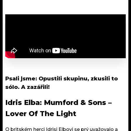
Psali jsme:
Opustili skupinu, zkusili to
sólo. A zazářili!
Idris Elba: Mumford & Sons –
Lover Of The Light
O britském herci Idrisi Elbovi se prý uvažovalo a