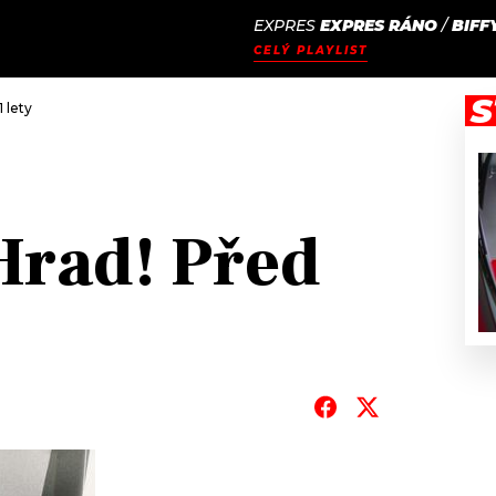
EXPRES
EXPRES RÁNO
/
BIFF
JAK
ODCASTY
SEZNAM.CZ
CELÝ PLAYLIST
NALADIT
S
 lety
Hrad! Před