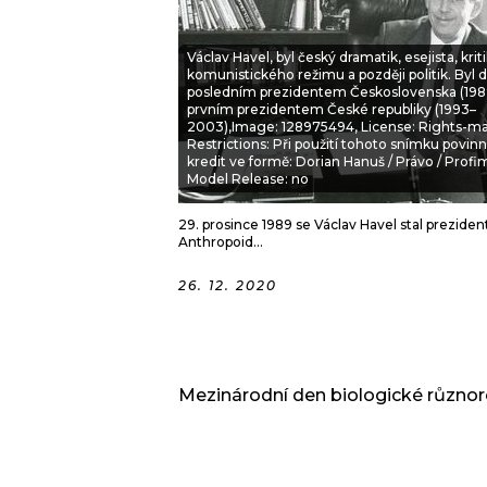
JAK NALADIT
Václav Havel, byl český dramatik, esejista, krit
komunistického režimu a později politik. Byl
posledním prezidentem Československa (198
RÁDIO
prvním prezidentem České republiky (1993–
2003),Image: 128975494, License: Rights-m
Restrictions: Při použití tohoto snímku povin
APLIKACE
PLAYLIST
kredit ve formě: Dorian Hanuš / Právo / Profi
PROGRAM
JAK NALADI
Model Release: no
SOUTĚŽE
29. prosince 1989 se Václav Havel stal prezide
Anthropoid...
26. 12. 2020
Mezinárodní den biologické různor