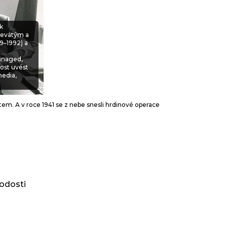
ik
 devátým a
9–1992) a
anaged,
nost uvést
media,
T
ntem. A v roce 1941 se z nebe snesli hrdinové operace
odosti