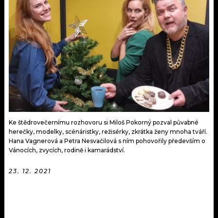
KALENDÁŘ
PROGRAM
KVÍZY
PLAYLIST
VIP
JAK NALADIT
TRENDY
KULTURA
MIX
Ke štědrovečernímu rozhovoru si Miloš Pokorný pozval půvabné
herečky, modelky, scénáristky, režisérky, zkrátka ženy mnoha tváří.
Hana Vagnerová a Petra Nesvačilová s ním pohovořily především o
OSTATNÍ
Vánocích, zvycích, rodině i kamarádství.
23. 12. 2021