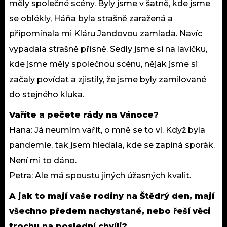
měly společné scény. Byly jsme v šatně, kde jsme
se oblékly, Háňa byla strašně zaražená a
připomínala mi Kláru Jandovou zamlada. Navíc
vypadala strašně přísně. Sedly jsme si na lavičku,
kde jsme měly společnou scénu, nějak jsme si
začaly povídat a zjistily, že jsme byly zamilované
do stejného kluka.
Vaříte a pečete rády na Vánoce?
Hana: Já neumím vařit, o mně se to ví. Když byla
pandemie, tak jsem hledala, kde se zapíná sporák.
Není mi to dáno.
Petra: Ale má spoustu jiných úžasných kvalit.
A jak to mají vaše rodiny na Štědrý den, mají
všechno předem nachystané, nebo řeší věci
trochu na poslední chvíli?