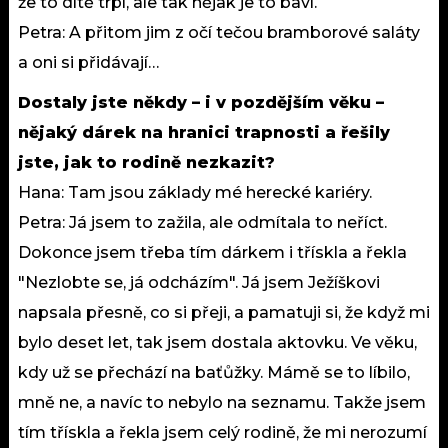
že to dítě trpí, ale tak nějak je to baví.
Petra: A přitom jim z očí tečou bramborové saláty
a oni si přidávají…
Dostaly jste někdy – i v pozdějším věku –
nějaký dárek na hranici trapnosti a řešily
jste, jak to rodině nezkazit?
Hana: Tam jsou základy mé herecké kariéry.
Petra: Já jsem to zažila, ale odmítala to neříct.
Dokonce jsem třeba tím dárkem i třískla a řekla
"Nezlobte se, já odcházím". Já jsem Ježíškovi
napsala přesně, co si přeji, a pamatuji si, že když mi
bylo deset let, tak jsem dostala aktovku. Ve věku,
kdy už se přechází na baťůžky. Mámě se to líbilo,
mně ne, a navíc to nebylo na seznamu. Takže jsem
tím třískla a řekla jsem celý rodině, že mi nerozumí