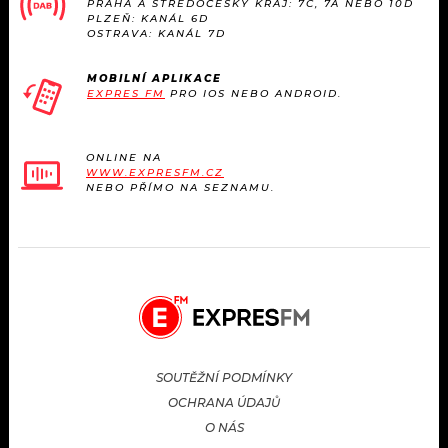
PRAHA A STŘEDOČESKÝ KRAJ: 7C, 7A NEBO 10D
PLZEŇ: KANÁL 6D
OSTRAVA: KANÁL 7D
MOBILNÍ APLIKACE
EXPRES FM
PRO IOS NEBO ANDROID.
ONLINE NA
WWW.EXPRESFM.CZ
NEBO PŘÍMO NA SEZNAMU.
SOUTĚŽNÍ PODMÍNKY
OCHRANA ÚDAJŮ
O NÁS