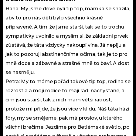
Hana: My jsme dříve byli tip top, mamka se snažila,
aby to pro nás děti bylo všechno krásně
připravené. A tím, že jsme starší, tak se to trochu
sympaticky uvolnilo a myslím si, že základní prvek
zůstává, že táta vždycky nakoupí vína. Já nepiju a
jak to pozoruji abstinenčníma očima, tak je to pro
mně docela zábavné a strašně mně to baví. A dost
se nasměju.
Petra: My to máme pořád takové tip top, rodina se
rozrostla a moji rodiče to mají rádi nachystané, a
čím jsou starší, tak z nich mám větší radost,
protože mi přijde, že jsou více v klidu. Náš táta hází
fóry, my se smějeme, pak má proslov, u kterého
všichni brečíme. Jezdíme pro Betlémské světlo, po