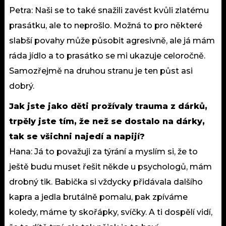
Petra: Naši se to také snažili zavést kvůli zlatému
prasátku, ale to neprošlo. Možná to pro některé
slabší povahy může působit agresivně, ale já mám
ráda jídlo a to prasátko se mi ukazuje celoročně.
Samozřejmě na druhou stranu je ten půst asi
dobrý.
Jak jste jako děti prožívaly trauma z dárků,
trpěly jste tím, že než se dostalo na dárky,
tak se všichni najedí a napijí?
Hana: Já to považuji za týrání a myslím si, že to
ještě budu muset řešit někde u psychologů, mám
drobný tik. Babička si vždycky přidávala dalšího
kapra a jedla brutálně pomalu, pak zpíváme
koledy, máme ty skořápky, svíčky. A ti dospělí vidí,