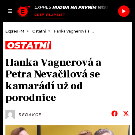
EXPRES
HUDBA NA PRVNÍM MÍSTĚ
/
AIKO
PO
JAK
ČLÁNKY
PODCASTY
SEZNAM.CZ
CELÝ PLAYLIST
NALADIT
Expres FM
Ostatní
Hanka Vagnerová a Petra Nevačilová se kamarádí už od porodnice
OSTATNÍ
DOMŮ
Hanka Vagnerová a
ČLÁNKY
Petra Nevačilová se
AKTUÁLNĚ
PODCASTY
kamarádí už od
porodnice
HUDBA
JAK NALADIT
ROZHOVORY
RÁDIO
REDAKCE
#NEBUDUDOMA
APLIKACE
SOUTĚŽE