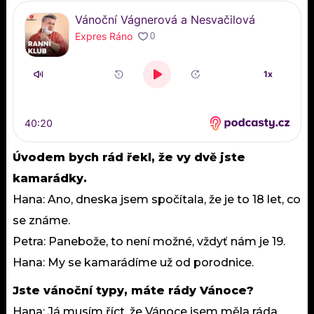
Úvodem bych rád řekl, že vy dvě jste
kamarádky.
Hana: Ano, dneska jsem spočítala, že je to 18 let, co
se známe.
Petra: Panebože, to není možné, vždyť nám je 19.
Hana: My se kamarádíme už od porodnice.
Jste vánoční typy, máte rády Vánoce?
Hana: Já musím říct, že Vánoce jsem měla ráda