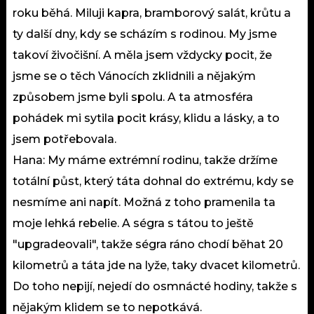
roku běhá. Miluji kapra, bramborový salát, krůtu a
ty další dny, kdy se scházím s rodinou. My jsme
takoví živočišní. A měla jsem vždycky pocit, že
jsme se o těch Vánocích zklidnili a nějakým
způsobem jsme byli spolu. A ta atmosféra
pohádek mi sytila pocit krásy, klidu a lásky, a to
jsem potřebovala.
Hana: My máme extrémní rodinu, takže držíme
totální půst, který táta dohnal do extrému, kdy se
nesmíme ani napít. Možná z toho pramenila ta
moje lehká rebelie. A ségra s tátou to ještě
"upgradeovali", takže ségra ráno chodí běhat 20
kilometrů a táta jde na lyže, taky dvacet kilometrů.
Do toho nepijí, nejedí do osmnácté hodiny, takže s
nějakým klidem se to nepotkává.