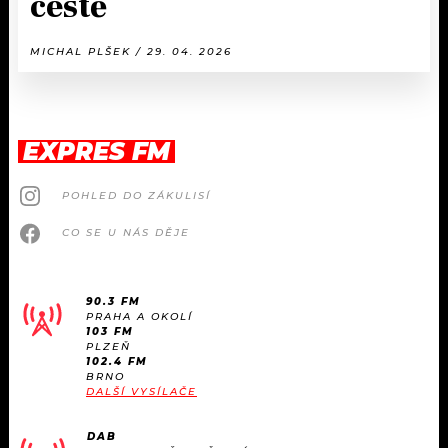
cestě
MICHAL PLŠEK / 29. 04. 2026
EXPRES FM
POHLED DO ZÁKULISÍ
CO SE U NÁS DĚJE
90.3 FM
PRAHA A OKOLÍ
103 FM
PLZEŇ
102.4 FM
BRNO
DALŠÍ VYSÍLAČE
DAB