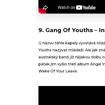
9. Gang Of Youths – I
U názvu téhle kapely vyvstává otá
Youths nazývat mládeží. Ale jak zn
australský band, již nějakou dobu
pátek jim vyšlo třetí album Angel In
Wake Of Your Leave.