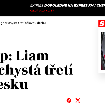
EXPRES
DOPOLEDNE NA EXPRES FM
/
CHE
JAK
ODCASTY
SEZNAM.CZ
CELÝ PLAYLIST
NALADIT
S
agher chystá třetí sólovou desku
p: Liam
hystá třetí
esku