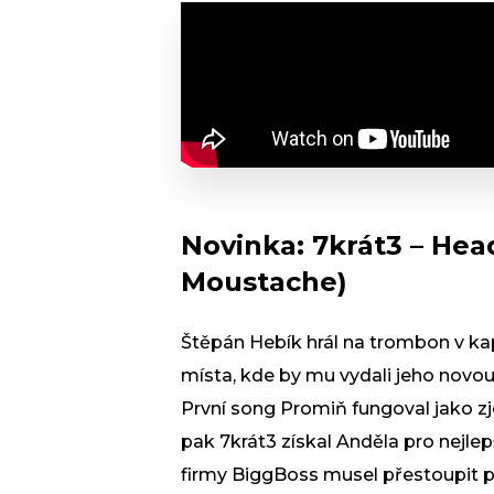
Novinka: 7krát3 – He
Moustache)
Štěpán Hebík hrál na trombon v ka
místa, kde by mu vydali jeho novo
První song Promiň fungoval jako zj
pak 7krát3 získal Anděla pro nejlep
firmy BiggBoss musel přestoupit p