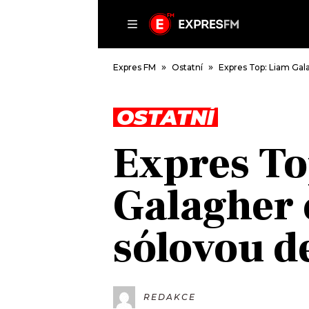
ČLÁNKY
P
Expres FM
Ostatní
Expres Top: Liam Gal
OSTATNÍ
DOMŮ
Expres To
ČLÁNKY
AKTUÁLNĚ
Galagher c
VIP
HUDBA
TRENDY
ROZHOVORY
KULTURA
sólovou d
#NEBUDUDOMA
MIX
KALENDÁŘ
OSTATNÍ
KVÍZY
REDAKCE
PODCASTY