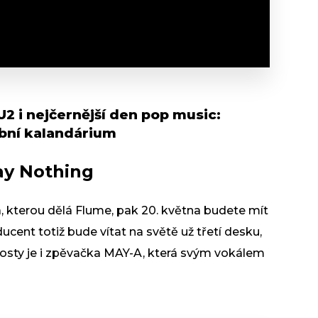
2 i nejčernější den pop music:
ební kalandárium
ay Nothing
 kterou dělá Flume, pak 20. května budete mít
ucent totiž bude vítat na světě už třetí desku,
osty je i zpěvačka MAY-A, která svým vokálem