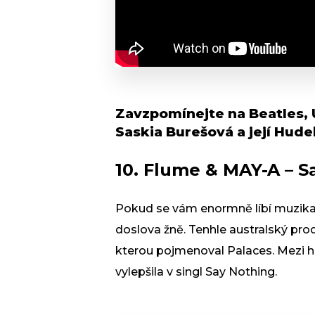
Zavzpomínejte na Beatles, U
Saskia Burešová a její Hud
10. Flume & MAY-A – S
Pokud se vám enormně líbí muzika,
doslova žně. Tenhle australský prod
kterou pojmenoval Palaces. Mezi h
vylepšila v singl Say Nothing.