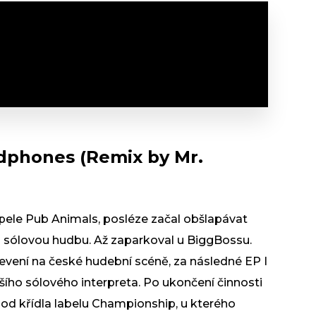
adphones (Remix by Mr.
pele Pub Animals, posléze začal obšlapávat
u sólovou hudbu. Až zaparkoval u BiggBossu.
evení na české hudební scéně, za následné EP I
šího sólového interpreta. Po ukončení činnosti
od křídla labelu Championship, u kterého