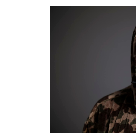
JAK NALADIT
RÁDIO
APLIKACE
PLAYLIST
PROGRAM
JAK NALADI
SOUTĚŽE