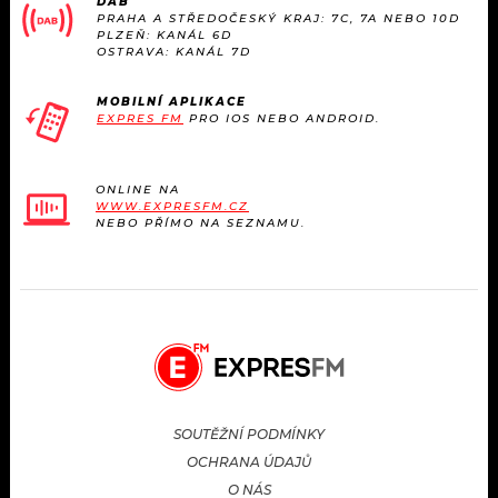
DAB
PRAHA A STŘEDOČESKÝ KRAJ: 7C, 7A NEBO 10D
PLZEŇ: KANÁL 6D
OSTRAVA: KANÁL 7D
MOBILNÍ APLIKACE
EXPRES FM
PRO IOS NEBO ANDROID.
ONLINE NA
WWW.EXPRESFM.CZ
NEBO PŘÍMO NA SEZNAMU.
SOUTĚŽNÍ PODMÍNKY
OCHRANA ÚDAJŮ
O NÁS