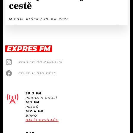
cestě
MICHAL PLŠEK / 29. 04. 2026
EXPRES FM
POHLED DO ZÁKULISÍ
CO SE U NÁS DĚJE
90.3 FM
PRAHA A OKOLÍ
103 FM
PLZEŇ
102.4 FM
BRNO
DALŠÍ VYSÍLAČE