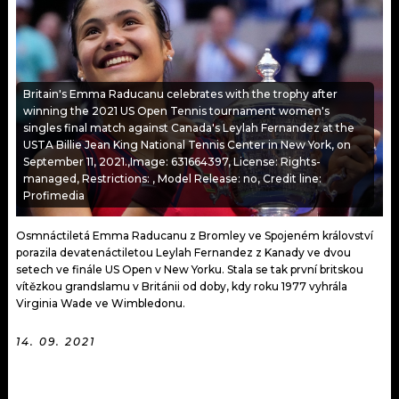
KALENDÁŘ
PROGRAM
KVÍZY
PLAYLIST
VIP
Britain's Emma Raducanu celebrates with the trophy after
JAK NALADIT
winning the 2021 US Open Tennis tournament women's
singles final match against Canada's Leylah Fernandez at the
TRENDY
USTA Billie Jean King National Tennis Center in New York, on
September 11, 2021.,Image: 631664397, License: Rights-
managed, Restrictions: , Model Release: no, Credit line:
KULTURA
Profimedia
MIX
Osmnáctiletá Emma Raducanu z Bromley ve Spojeném království
porazila devatenáctiletou Leylah Fernandez z Kanady ve dvou
OSTATNÍ
setech ve finále US Open v New Yorku. Stala se tak první britskou
vítězkou grandslamu v Británii od doby, kdy roku 1977 vyhrála
Virginia Wade ve Wimbledonu.
14. 09. 2021