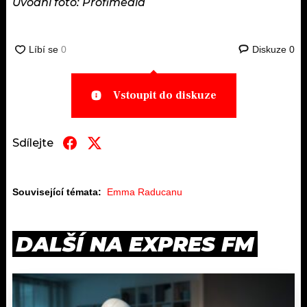
Úvodní foto: Profimedia
Diskuze
0
Vstoupit do diskuze
Sdílejte
Související témata:
Emma Raducanu
DALŠÍ NA EXPRES FM