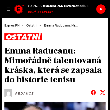
EXPRES
HUDBA NA PRVNÍM MÍSTĚ
/
NIA ARC
JAK
ČLÁNKY
PODCASTY
SEZNAM.CZ
CELÝ PLAYLIST
NALADIT
Expres FM
Ostatní
Emma Raducanu: Mimořádně talentovaná kráska, která se zapsala do historie tenisu
OSTATNÍ
DOMŮ
Emma Raducanu:
ČLÁNKY
Mimořádně talentovaná
AKTUÁLNĚ
PODCASTY
kráska, která se zapsala
do historie tenisu
HUDBA
JAK NALADIT
ROZHOVORY
RÁDIO
REDAKCE
#NEBUDUDOMA
APLIKACE
SOUTĚŽE