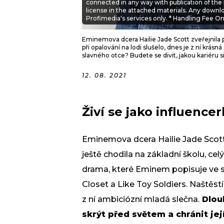
connected in any way with publication of the
license in the attached materials. Any downl
Profimedia's services only. * Handling Fee Onl
Eminemova dcera Hailie Jade Scott zveřejnila pro
při opalování na lodi slušelo, dnes je z ní krás
slavného otce? Budete se divit, jakou kariéru si
12. 08. 2021
Živí se jako influence
Eminemova dcera Hailie Jade Scott
ještě chodila na základní školu, c
drama, které Eminem popisuje ve sv
Closet a Like Toy Soldiers. Naštěst
z ní ambiciózní mladá slečna.
Dlouh
skrýt před světem a chránit jej