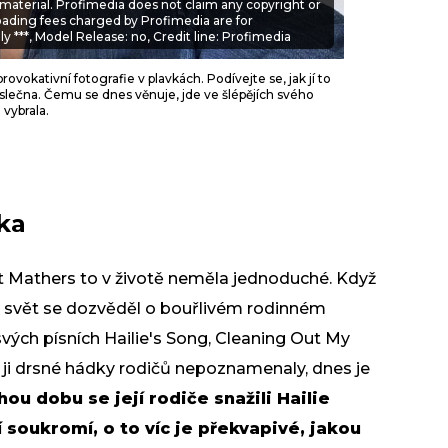
 material. Profimedia does not claim any copyright or
oading fees charged by Profimedia are for
y ***, Model Release: no, Credit line: Profimedia
vokativní fotografie v plavkách. Podívejte se, jak jí to
ná slečna. Čemu se dnes věnuje, jde ve šlépějích svého
 vybrala.
rka
 Mathers to v životě neměla jednoduché. Když
elý svět se dozvěděl o bouřlivém rodinném
ých písních Hailie's Song, Cleaning Out My
í ji drsné hádky rodičů nepoznamenaly, dnes je
ou dobu se její rodiče snažili Hailie
í soukromí, o to víc je překvapivé, jakou