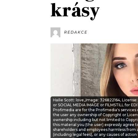
krásy
JAK NALADIT
RÁDIO
REDAKCE
APLIKACE
PLAYLIST
PROGRAM
JAK NALADI
SOUTĚŽE
Hailie Scott: love,,Image: 326822164, Licen
or SOCIAL MEDIA IMAGE or FILMSTILL for EDI
Profimedia are for the Profimedia's services 
the user any ownership of Copyright or Licen
ownership including but not limited to Copyri
this material you (the user) expressly agree t
shareholders and employees harmless from a
(including legal fees), or any causes of action