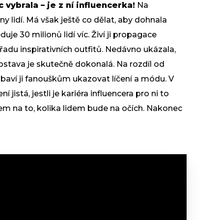
 vybrala – je z ní influencerka!
Na
ony lidí. Má však ještě co dělat, aby dohnala
je 30 milionů lidí víc. Živí ji propagace
 řadu inspirativních outfitů. Nedávno ukázala,
í postava je skutečně dokonalá. Na rozdíl od
 baví ji fanouškům ukazovat líčení a módu. V
í jistá, jestli je kariéra influencera pro ni to
em na to, kolika lidem bude na očích. Nakonec