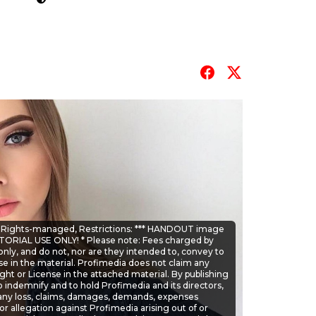
T
se: Rights-managed, Restrictions: *** HANDOUT image
TORIAL USE ONLY! * Please note: Fees charged by
only, and do not, nor are they intended to, convey to
se in the material. Profimedia does not claim any
ght or License in the attached material. By publishing
o indemnify and to hold Profimedia and its directors,
ny loss, claims, damages, demands, expenses
 or allegation against Profimedia arising out of or