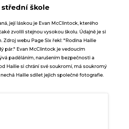
 střední škole
á, její láskou je Evan McClintock, kterého
také zvolili stejnou vysokou školu. Údajně je si
m. Zdroj webu Page Six řekl: "Rodina Hailie
adý pár." Evan McClintock je vedoucím
bývá paděláním, narušením bezpečnosti a
l od Hailie si chrání své soukromí, má soukromý
echá Hailie sdílet jejich společné fotografie.