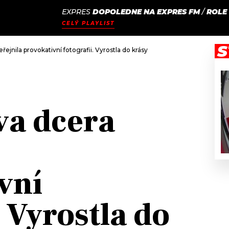
EXPRES
DOPOLEDNE NA EXPRES FM
/
ROLE
JAK
ODCASTY
SEZNAM.CZ
CELÝ PLAYLIST
NALADIT
S
jnila provokativní fotografii. Vyrostla do krásy
a dcera
vní
. Vyrostla do