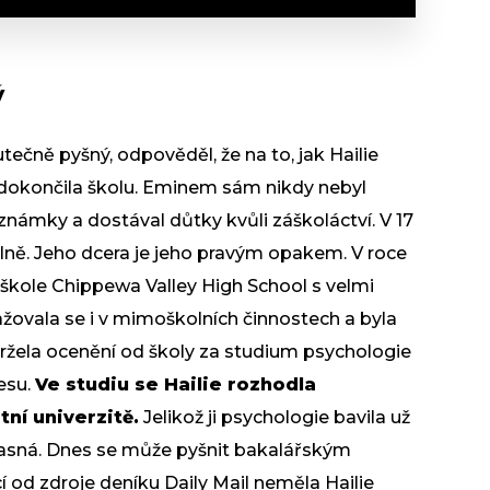
ý
tečně pyšný, odpověděl, že na to, jak Hailie
že dokončila školu. Eminem sám nikdy nebyl
námky a dostával důtky kvůli záškoláctví. V 17
plně. Jeho dcera je jeho pravým opakem. V roce
škole Chippewa Valley High School s velmi
ovala se i v mimoškolních činnostech a byla
ržela ocenění od školy za studium psychologie
esu.
Ve studiu se Hailie rozhodla
ní univerzitě.
Jelikož ji psychologie bavila už
 jasná. Dnes se může pyšnit bakalářským
í od zdroje deníku Daily Mail neměla Hailie