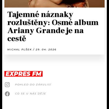
Tajemné náznaky
rozluštěny: Osmé album
Ariany Grande je na
cestě
MICHAL PLŠEK / 29. 04. 2026
EXPRES FM
POHLED DO ZÁKULISÍ
CO SE U NÁS DĚJE