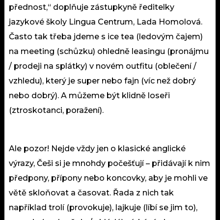
přednost,“ doplňuje zástupkyně ředitelky
jazykové školy Lingua Centrum, Lada Homolová.
Často tak třeba jdeme s ice tea (ledovým čajem)
na meeting (schůzku) ohledně leasingu (pronájmu
/ prodeji na splátky) v novém outfitu (oblečení /
vzhledu), který je super nebo fajn (víc než dobrý
nebo dobrý). A můžeme být klidně loseři
(ztroskotanci, poražení).
Ale pozor! Nejde vždy jen o klasické anglické
výrazy, Češi si je mnohdy počešťují – přidávají k nim
předpony, přípony nebo koncovky, aby je mohli ve
větě skloňovat a časovat. Řada z nich tak
například trolí (provokuje), lajkuje (líbí se jim to),