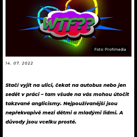
KALENDÁŘ
PROGRAM
KVÍZY
PLAYLIST
VIP
JAK NALADIT
TRENDY
Foto: Profimedia
KULTURA
14. 07. 2022
MIX
Stačí vyjít na ulici, čekat na autobus nebo jen
OSTATNÍ
sedět v práci – tam všude na vás mohou útočit
takzvané anglicismy. Nejpoužívanější jsou
nepřekvapivě mezi dětmi a mladými lidmi. A
důvody jsou vcelku prosté.