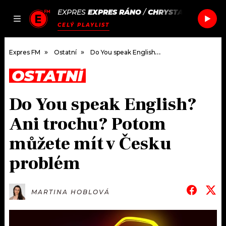
EXPRES
EXPRES RÁNO
/
CHRYSTAL
THE ONE
JAK
ČLÁNKY
PODCASTY
SEZNAM.CZ
CELÝ PLAYLIST
NALADIT
Expres FM
Ostatní
Do You speak English? Ani trochu? Potom můžete mít v Česku problém
OSTATNÍ
DOMŮ
Do You speak English?
ČLÁNKY
Ani trochu? Potom
AKTUÁLNĚ
PODCASTY
můžete mít v Česku
problém
HUDBA
JAK NALADIT
ROZHOVORY
RÁDIO
MARTINA HOBLOVÁ
#NEBUDUDOMA
APLIKACE
SOUTĚŽE