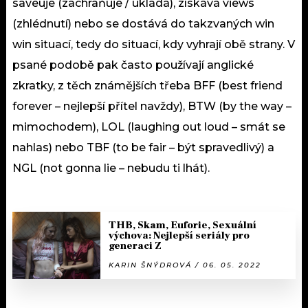
saveuje (zachraňuje / ukládá), získává views
(zhlédnutí) nebo se dostává do takzvaných win
win situací, tedy do situací, kdy vyhrají obě strany. V
psané podobě pak často používají anglické
zkratky, z těch známějších třeba BFF (best friend
forever – nejlepší přítel navždy), BTW (by the way –
mimochodem), LOL (laughing out loud – smát se
nahlas) nebo TBF (to be fair – být spravedlivý) a
NGL (not gonna lie – nebudu ti lhát).
THB, Skam, Euforie, Sexuální
výchova: Nejlepší seriály pro
generaci Z
KARIN ŠNÝDROVÁ / 06. 05. 2022