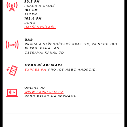
90.3 FM
PRAHA A OKOLÍ
103 FM
PLZEŇ
102.4 FM
BRNO
DALŠÍ VYSÍLAČE
DAB
PRAHA A STŘEDOČESKÝ KRAJ: 7C, 7A NEBO 10D
PLZEŇ: KANÁL 6D
OSTRAVA: KANÁL 7D
MOBILNÍ APLIKACE
EXPRES FM
PRO IOS NEBO ANDROID.
ONLINE NA
WWW.EXPRESFM.CZ
NEBO PŘÍMO NA SEZNAMU.