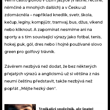
velmi často původ v cizím jazyce (v latině, řečtině,
němčině a mnohých dalších) a v Česku už
zdomácněla – například knedlík, svetr, škola,
kečup, legíny, kompjůtr, tramvaj, bus, džus, víkend
nebo kliknout. A zapomínat nesmíme ani na
sporty a s tím související výrazy jako fotbal, tenis,
hokej, puk, gól, dres nebo i hojně používané slovo
green pro golfový trávník.
Závěrem nezbývá než dodat, že bez některých
přejatých výrazů a anglicismů už si většina z nás
neumí češtinu představit, takže nezbývá než
popřát „Mějte hezký den“.
Vynikající společník, ale špatný