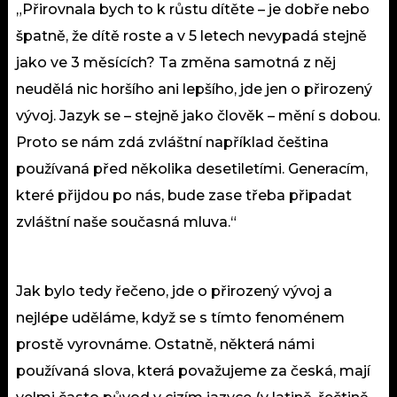
„Přirovnala bych to k růstu dítěte – je dobře nebo
špatně, že dítě roste a v 5 letech nevypadá stejně
jako ve 3 měsících? Ta změna samotná z něj
neudělá nic horšího ani lepšího, jde jen o přirozený
vývoj. Jazyk se – stejně jako člověk – mění s dobou.
Proto se nám zdá zvláštní například čeština
používaná před několika desetiletími. Generacím,
které přijdou po nás, bude zase třeba připadat
zvláštní naše současná mluva.“
Jak bylo tedy řečeno, jde o přirozený vývoj a
nejlépe uděláme, když se s tímto fenoménem
prostě vyrovnáme. Ostatně, některá námi
používaná slova, která považujeme za česká, mají