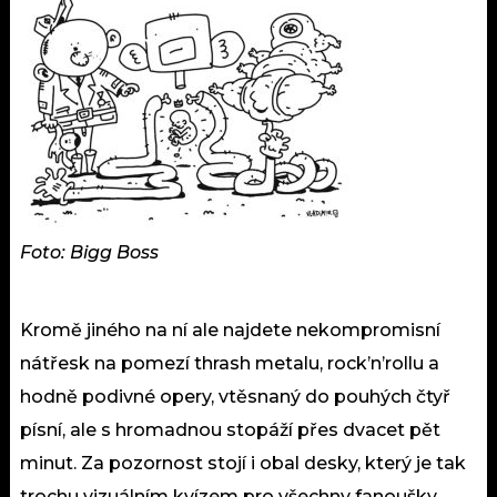
Foto: Bigg Boss
Kromě jiného na ní ale najdete nekompromisní
nátřesk na pomezí thrash metalu, rock’n’rollu a
hodně podivné opery, vtěsnaný do pouhých čtyř
písní, ale s hromadnou stopáží přes dvacet pět
minut. Za pozornost stojí i obal desky, který je tak
trochu vizuálním kvízem pro všechny fanoušky