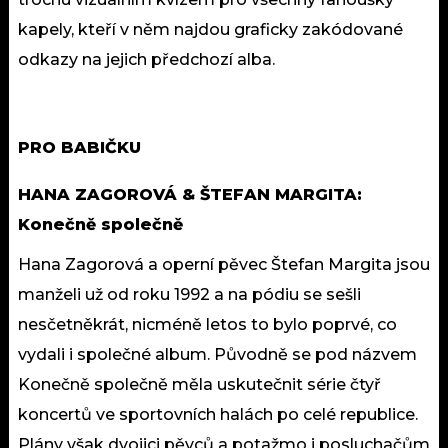
kapely, kteří v něm najdou graficky zakódované
odkazy na jejich předchozí alba.
PRO BABIČKU
HANA ZAGOROVÁ & ŠTEFAN MARGITA:
Konečně společně
Hana Zagorová a operní pěvec Štefan Margita jsou
manželi už od roku 1992 a na pódiu se sešli
nesčetněkrát, nicméně letos to bylo poprvé, co
vydali i společné album. Původně se pod názvem
Konečně společně měla uskutečnit série čtyř
koncertů ve sportovních halách po celé republice.
Plány však dvojici pěvců a potažmo i posluchačům