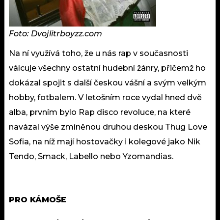
Foto: Dvojlitrboyzz.com
Na ní využívá toho, že u nás rap v současnosti
válcuje všechny ostatní hudební žánry, přičemž ho
dokázal spojit s další českou vášní a svým velkým
hobby, fotbalem. V letošním roce vydal hned dvě
alba, prvním bylo Rap disco revoluce, na které
navázal výše zmíněnou druhou deskou Thug Love
Sofia, na níž mají hostovačky i kolegové jako Nik
Tendo, Smack, Labello nebo Yzomandias.
PRO KÁMOŠE