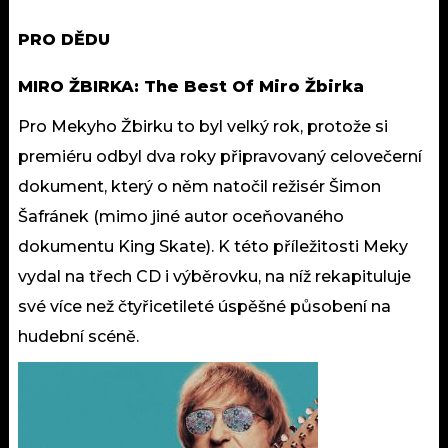
PRO DĚDU
MIRO ŽBIRKA: The Best Of Miro Žbirka
Pro Mekyho Žbirku to byl velký rok, protože si
premiéru odbyl dva roky připravovaný celovečerní
dokument, který o něm natočil režisér Šimon
Šafránek (mimo jiné autor oceňovaného
dokumentu King Skate). K této příležitosti Meky
vydal na třech CD i výběrovku, na níž rekapituluje
své více než čtyřicetileté úspěšné působení na
hudební scéně.