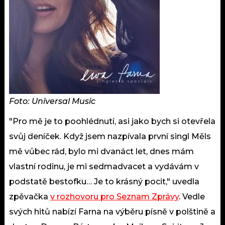
Foto: Universal Music
"Pro mě je to poohlédnutí, asi jako bych si otevřela
svůj deníček. Když jsem nazpívala první singl Měls
mě vůbec rád, bylo mi dvanáct let, dnes mám
vlastní rodinu, je mi sedmadvacet a vydávám v
podstatě bestofku… Je to krásný pocit," uvedla
zpěvačka
v rozhovoru pro Seznam Zprávy
. Vedle
svých hitů nabízí Farna na výběru písně v polštině a