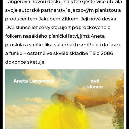
Langerová novou desku, na které ještě více utužila
svoje autorské partnerství s jazzovým pianistou a
producentem Jakubem Zitkem. Její nová deska
Dvě slunce lehce vykračuje z poprockového a
folkem nasáklého písničkářství, jímž Aneta
proslula a v několika skladbách směřuje i do jazzu
a funku – ostatně ve skvělé skladbě Tělo 2086
dokonce sketuje.