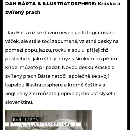
DAN BÁRTA & ILLUSTRATOSPHERE: Kráska a
zvířený prach
Dan Bárta už se dávno nevěnuje fotografování
vážek, ale stále točí zadumané, vzletné desky na
pomezí popu, jazzu, rocku a soulu, při jejichž
poslechu si jako štíhlý hmyz s širokým rozpětím
křídel můžete připadat. Novou desku Kráska a
zvířený prach Bárta natočil společně se svojí
kapelou Illustratosphere a kromě češtiny a
angličtiny z ní můžete poprvé z jeho úst slyšet i
slovenštinu.