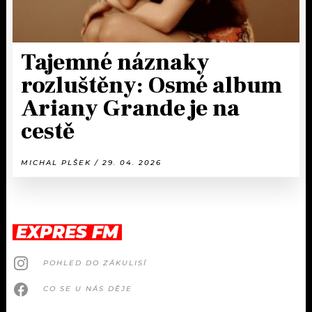
Tajemné náznaky
rozluštěny: Osmé album
Ariany Grande je na
cestě
MICHAL PLŠEK / 29. 04. 2026
EXPRES FM
POHLED DO ZÁKULISÍ
CO SE U NÁS DĚJE