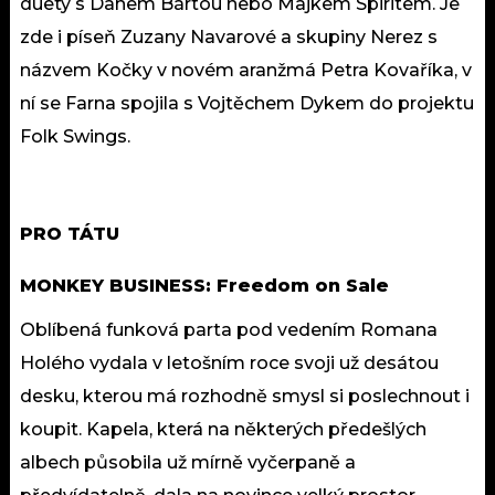
duety s Danem Bártou nebo Majkem Spiritem. Je
zde i píseň Zuzany Navarové a skupiny Nerez s
názvem Kočky v novém aranžmá Petra Kovaříka, v
ní se Farna spojila s Vojtěchem Dykem do projektu
Folk Swings.
PRO TÁTU
MONKEY BUSINESS: Freedom on Sale
Oblíbená funková parta pod vedením Romana
Holého vydala v letošním roce svoji už desátou
desku, kterou má rozhodně smysl si poslechnout i
koupit. Kapela, která na některých předešlých
albech působila už mírně vyčerpaně a