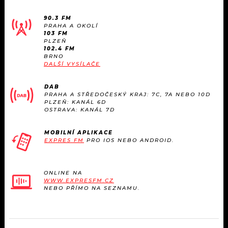
90.3 FM
PRAHA A OKOLÍ
103 FM
PLZEŇ
102.4 FM
BRNO
DALŠÍ VYSÍLAČE
DAB
PRAHA A STŘEDOČESKÝ KRAJ: 7C, 7A NEBO 10D
PLZEŇ: KANÁL 6D
OSTRAVA: KANÁL 7D
MOBILNÍ APLIKACE
EXPRES FM
PRO IOS NEBO ANDROID.
ONLINE NA
WWW.EXPRESFM.CZ
NEBO PŘÍMO NA SEZNAMU.