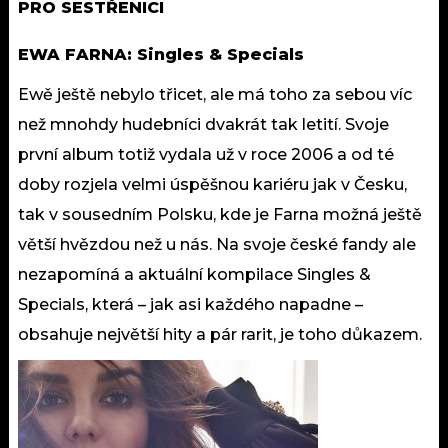
PRO SESTŘENICI
EWA FARNA: Singles & Specials
Ewě ještě nebylo třicet, ale má toho za sebou víc
než mnohdy hudebníci dvakrát tak letití. Svoje
první album totiž vydala už v roce 2006 a od té
doby rozjela velmi úspěšnou kariéru jak v Česku,
tak v sousedním Polsku, kde je Farna možná ještě
větší hvězdou než u nás. Na svoje české fandy ale
nezapomíná a aktuální kompilace Singles &
Specials, která – jak asi každého napadne –
obsahuje největší hity a pár rarit, je toho důkazem.