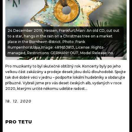
KALENDÁŘ
PROGRAM
KVÍZY
PLAYLIST
24 December 2019, Hessen, Frankfurt/Main: An old CD, cut out
VIP
JAK NALADIT
to a star, hangs in the rain on a Christmas tree on a market
place in the Bornheim district. Photo: Frank
TRENDY
Rumpenhorst/dpa,Image: 489653813, License: Rights-
managed, Restrictions: GERMANY OUT, Model Release: no
KULTURA
Pro muzikanty to byl skutečně obtížný rok. Koncerty byly po jeho
velkou část zakázány a prodeje desek jdou dolů dlouhodobě. Spojte
MIX
tak dvě dobré věci v jednu – podpořte lokální hudebníky a obdarujte
příbuzné. Vybrali jsme pro vás deset českých alb, vydaných v roce
OSTATNÍ
2020, kterými určitě někomu uděláte radost...
18. 12. 2020
PRO TETU