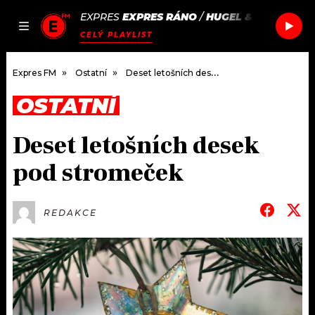
EXPRES
EXPRES RÁNO
/
HUGEL & IMAEL ANG
JAK
ČLÁNKY
PODCASTY
SEZNAM.CZ
CELÝ PLAYLIST
NALADIT
Expres FM
Ostatní
Deset letošních desek pod stromeček
OSTATNÍ
DOMŮ
Deset letošních desek
ČLÁNKY
pod stromeček
AKTUÁLNĚ
PODCASTY
REDAKCE
HUDBA
JAK NALADIT
ROZHOVORY
RÁDIO
#NEBUDUDOMA
APLIKACE
SOUTĚŽE