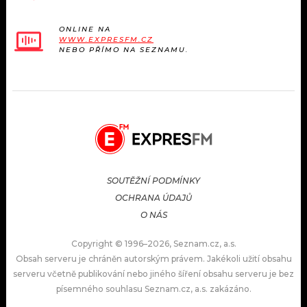
ONLINE NA
WWW.EXPRESFM.CZ
NEBO PŘÍMO NA SEZNAMU.
SOUTĚŽNÍ PODMÍNKY
OCHRANA ÚDAJŮ
O NÁS
Copyright © 1996–2026, Seznam.cz, a.s.
Obsah serveru je chráněn autorským právem. Jakékoli užití obsahu
serveru včetně publikování nebo jiného šíření obsahu serveru je bez
písemného souhlasu Seznam.cz, a.s. zakázáno.