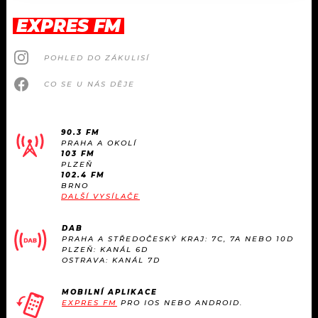
EXPRES FM
POHLED DO ZÁKULISÍ
CO SE U NÁS DĚJE
90.3 FM
PRAHA A OKOLÍ
103 FM
PLZEŇ
102.4 FM
BRNO
DALŠÍ VYSÍLAČE
DAB
PRAHA A STŘEDOČESKÝ KRAJ: 7C, 7A NEBO 10D
PLZEŇ: KANÁL 6D
OSTRAVA: KANÁL 7D
MOBILNÍ APLIKACE
EXPRES FM
PRO IOS NEBO ANDROID.