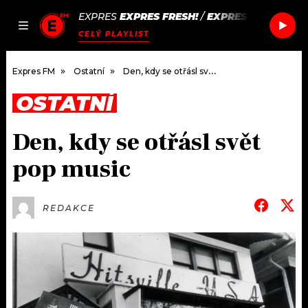
EXPRES
EXPRES FRESH!
/
EXPRES FRESH!
JAK
ČLÁNKY
PODCASTY
SEZNAM.CZ
CELÝ PLAYLIST
NALADIT
Expres FM
Ostatní
Den, kdy se otřásl svět pop music
OSTATNÍ
DOMŮ
Den, kdy se otřásl svět
ČLÁNKY
pop music
AKTUÁLNĚ
PODCASTY
REDAKCE
HUDBA
JAK NALADIT
ROZHOVORY
RÁDIO
#NEBUDUDOMA
APLIKACE
SOUTĚŽE