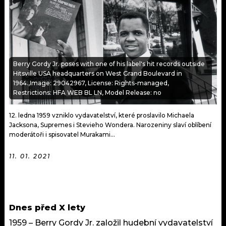
KALENDÁŘ
PROGRAM
KVÍZY
PLAYLIST
VIP
JAK NALADIT
Berry Gordy Jr. poses with one of his label's hit records outside
Hitsville USA headquarters on West Grand Boulevard in
TRENDY
1964.,Image: 29042967, License: Rights-managed,
Restrictions: HFA WEB BL LN, Model Release: no
KULTURA
12. ledna 1959 vzniklo vydavatelství, které proslavilo Michaela
Jacksona, Supremes i Stevieho Wondera. Narozeniny slaví oblíbení
MIX
moderátoři i spisovatel Murakami...
OSTATNÍ
11. 01. 2021
Dnes před X lety
1959 – Berry Gordy Jr. založil hudební vydavatelství