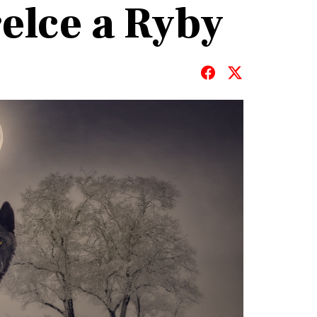
řelce a Ryby
T