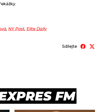
řekážky.
ová
,
NY Post
,
Elite Daily
Sdílejte
 EXPRES FM