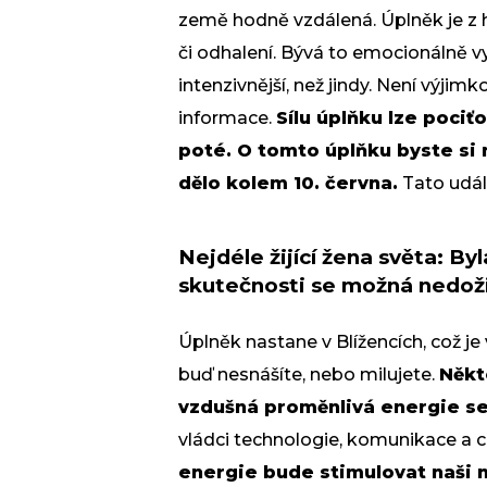
země hodně vzdálená. Úplněk je z h
či odhalení. Bývá to emocionálně v
intenzivnější, než jindy. Není výji
informace.
Sílu úplňku lze pociť
poté. O tomto úplňku byste si
dělo kolem 10. června.
Tato událo
Nejdéle žijící žena světa: By
skutečnosti se možná nedoži
Úplněk nastane v Blížencích, což j
buď nesnášíte, nebo milujete.
Někt
vzdušná proměnlivá energie se
vládci technologie, komunikace a c
energie bude stimulovat naši 