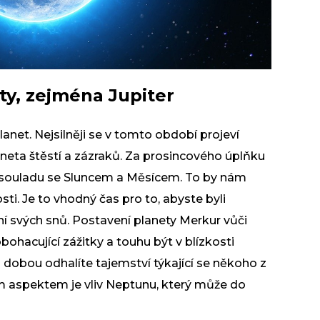
ty, zejména Jupiter
lanet. Nejsilněji se v tomto období projeví
aneta štěstí a zázraků. Za prosincového úplňku
souladu se Sluncem a Měsícem. To by nám
sti. Je to vhodný čas pro to, abyste byli
ění svých snů. Postavení planety Merkur vůči
bohacující zážitky a touhu být v blízkosti
to dobou odhalíte tajemství týkající se někoho z
ím aspektem je vliv Neptunu, který může do