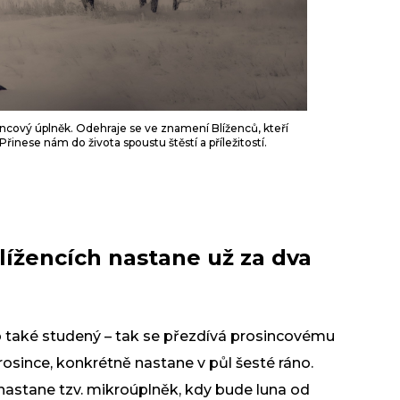
incový úplněk. Odehraje se ve znamení Blíženců, kteří
řinese nám do života spoustu štěstí a příležitostí.
lížencích nastane už za dva
o také studený – tak se přezdívá prosincovému
prosince, konkrétně nastane v půl šesté ráno.
i nastane tzv. mikroúplněk, kdy bude luna od