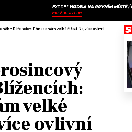
EXPRES
HUDBA NA PRVNÍM MÍSTĚ
/
JAK
ODCASTY
SEZNAM.CZ
CELÝ PLAYLIST
NALADIT
S
lněk v Blížencích: Přinese nám velké štěstí. Nejvíce ovlivní Panny, Střelce
rosincový
lížencích:
ám velké
jvíce ovlivní