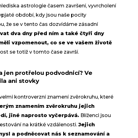
lediska astrologie časem završení, vyvrcholení
ypjaté období, kdy jsou naše pocity
mkou, že se v tento čas dozvídáme zásadní
ovat dva dny před ním a také čtyři dny
 měli vzpomenout, co se ve vašem životě
st se totiž v tomto čase završí.
la jen protřelou podvodnicí? Ve
la ani stovky
e velmi kontroverzní znamení zvěrokruhu, které
erým znamením zvěrokruhu jejich
dí, jiné naprosto vyčerpává.
Blíženci jsou
estování na krátké vzdálenosti.
Jejich
mysl a podněcovat nás k seznamování a