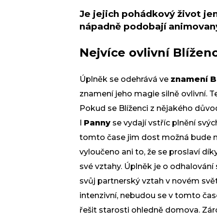
Je jejich pohádkový život je
nápadně podobají animovan
Nejvíce ovlivní Blížen
Úplněk se odehrává ve
znamení B
znamení jeho magie silně ovlivní. T
Pokud se Blíženci z nějakého důvodu
I
Panny
se vydají vstříc plnění svýc
tomto čase jim dost možná bude na
vyloučeno ani to, že se proslaví díky
své vztahy. Úplněk je o odhalování 
svůj partnerský vztah v novém svět
intenzivní, nebudou se v tomto čas
řešit starosti ohledně domova. Zár