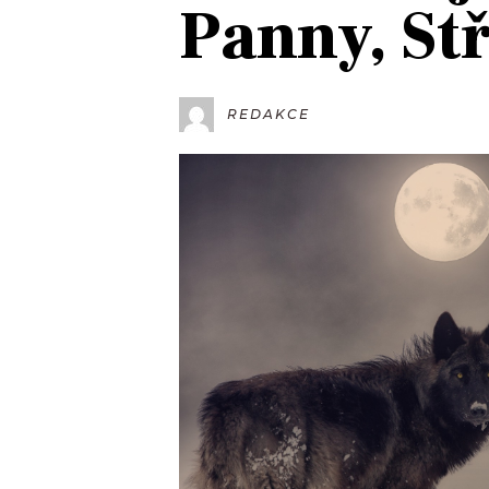
Panny, St
JAK NALADIT
RÁDIO
REDAKCE
APLIKACE
PLAYLIST
PROGRAM
JAK NALADI
SOUTĚŽE