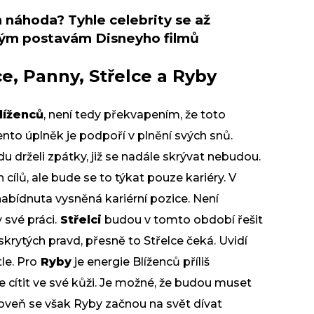
n náhoda? Tyhle celebrity se až
ým postavám Disneyho filmů
ce, Panny, Střelce a Ryby
líženců
, není tedy překvapením, že toto
ento úplněk je podpoří v plnění svých snů.
 drželi zpátky, již se nadále skrývat nebudou.
h cílů, ale bude se to týkat pouze kariéry. V
bídnuta vysněná kariérní pozice. Není
 své práci.
Střelci
budou v tomto období řešit
skrytých pravd, přesně to Střelce čeká. Uvidí
le. Pro
Ryby
je energie Blíženců příliš
e cítit ve své kůži. Je možné, že budou muset
oveň se však Ryby začnou na svět dívat