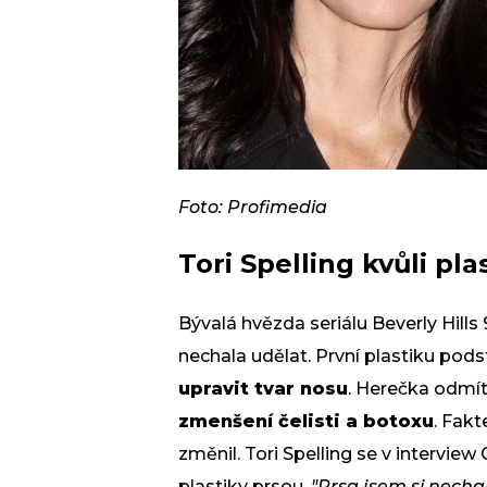
Foto: Profimedia
Tori Spelling kvůli pl
Bývalá hvězda seriálu Beverly Hills
nechala udělat. První plastiku podst
upravit tvar nosu
. Herečka odmítá
zmenšení čelisti a botoxu
. Fakt
změnil. Tori Spelling se v interview
plastiky prsou.
"Prsa jsem si necha