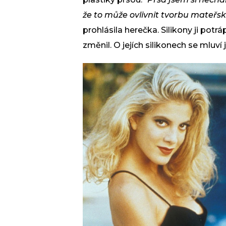
že to může ovlivnit tvorbu mateřsk
prohlásila herečka. Silikony ji potráp
změnil. O jejích silikonech se mluv