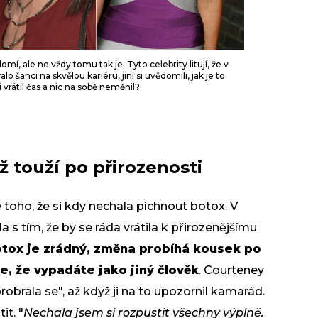
í, ale ne vždy tomu tak je. Tyto celebrity litují, že v
 šanci na skvělou kariéru, jiní si uvědomili, jak je to
vrátil čas a nic na sobě neměnil?
 touží po přirozenosti
e toho, že si kdy nechala píchnout botox. V
 s tím, že by se ráda vrátila k přirozenějšímu
tox je zrádný, změna probíhá kousek po
, že vypadáte jako jiný člověk
. Courteney
obrala se", až když ji na to upozornil kamarád.
it. "
Nechala jsem si rozpustit všechny výplně.