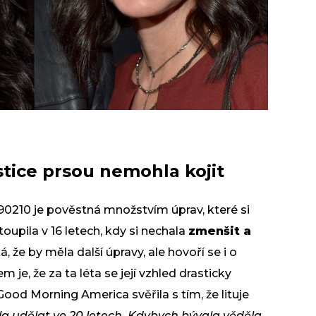
astice prsou nemohla kojit
 90210 je pověstná množstvím úprav, které si
oupila v 16 letech, kdy si nechala
zmenšit a
, že by měla další úpravy, ale hovoří se i o
em je, že za ta léta se její vzhled drasticky
 Good Morning America svěřila s tím, že lituje
la udělat ve 20 letech. Kdybych bývala věděla,