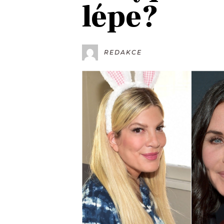
lépe?
JAK NALADIT
RÁDIO
REDAKCE
APLIKACE
PLAYLIST
PROGRAM
JAK NALADI
SOUTĚŽE