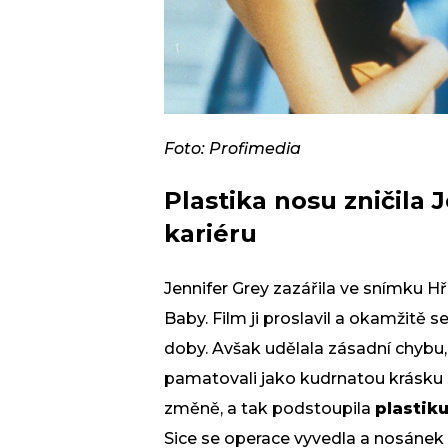
Foto: Profimedia
Plastika nosu zničila
kariéru
Jennifer Grey zazářila ve snímku 
Baby. Film ji proslavil a okamžitě s
doby. Avšak udělala zásadní chybu, k
pamatovali jako kudrnatou krásku s
změně, a tak podstoupila
plastik
Sice se operace vyvedla a nosánek mě