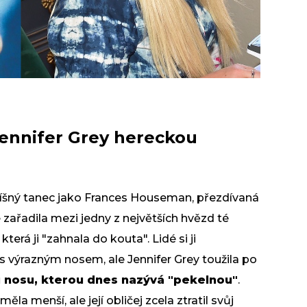
 Jennifer Grey hereckou
Hříšný tanec jako Frances Houseman, přezdívaná
e zařadila mezi jedny z největších hvězd té
terá ji "zahnala do kouta". Lidé si ji
 výrazným nosem, ale Jennifer Grey toužila po
u nosu, kterou dnes nazývá "pekelnou"
.
la menší, ale její obličej zcela ztratil svůj