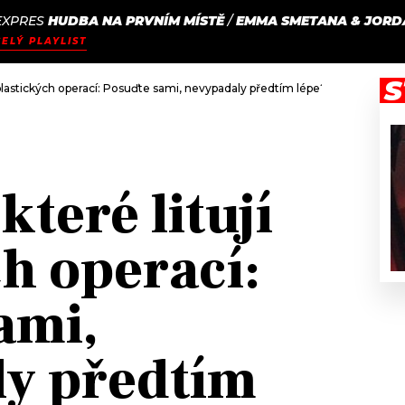
EXPRES
HUDBA NA PRVNÍM MÍSTĚ
/
EMMA SMETANA & JORD
JAK
ODCASTY
SEZNAM.CZ
CELÝ PLAYLIST
NALADIT
S
í plastických operací: Posuďte sami, nevypadaly předtím lépe?
které litují
ch operací:
ami,
y předtím