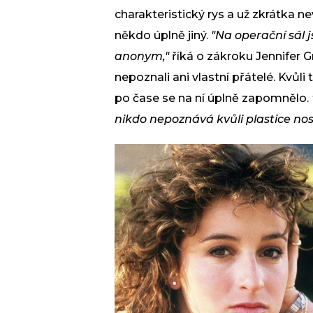
charakteristický rys a už zkrátka n
někdo úplně jiný.
"Na operační sál j
anonym,"
říká o zákroku Jennifer G
nepoznali ani vlastní přátelé. Kvůli
po čase se na ní úplně zapomnělo.
nikdo nepoznává kvůli plastice nos