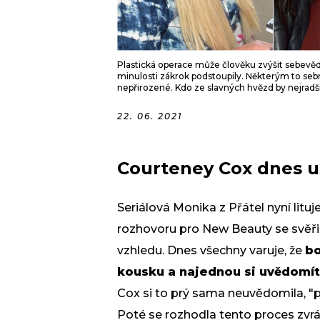
Plastická operace může člověku zvýšit sebevědom
minulosti zákrok podstoupily. Některým to sebralo
nepřirozené. Kdo ze slavných hvězd by nejradši 
22. 06. 2021
Courteney Cox dnes už
Seriálová Monika z Přátel nyní lituj
rozhovoru pro New Beauty se svěřila
vzhledu. Dnes všechny varuje, že
bo
kousku a najednou si uvědomíte
Cox si to prý sama neuvědomila, "pr
Poté se rozhodla tento proces zvrát