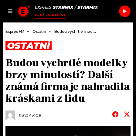
EXPRES
STARMIX
/
STARMIX
JAK
ČLÁNKY
PODCASTY
SEZNAM.CZ
CELÝ PLAYLIST
NALADIT
Expres FM
Ostatní
Budou vychrtlé modelky brzy minulostí? Další známá firma je nahradila kráskami z lidu
OSTATNÍ
DOMŮ
Budou vychrtlé modelky
ČLÁNKY
brzy minulostí? Další
AKTUÁLNĚ
PODCASTY
známá firma je nahradila
kráskami z lidu
HUDBA
JAK NALADIT
ROZHOVORY
RÁDIO
REDAKCE
#NEBUDUDOMA
APLIKACE
SOUTĚŽE