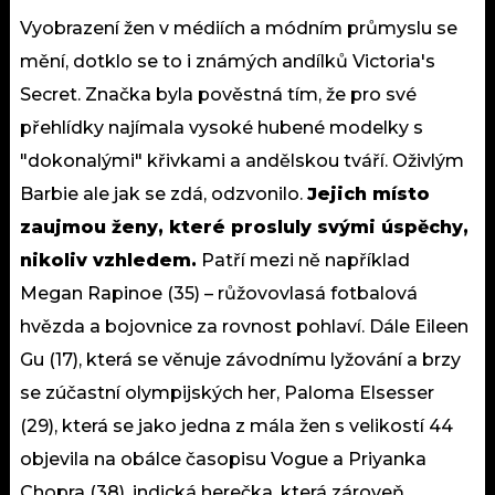
Vyobrazení žen v médiích a módním průmyslu se
mění, dotklo se to i známých andílků Victoria's
Secret. Značka byla pověstná tím, že pro své
přehlídky najímala vysoké hubené modelky s
"dokonalými" křivkami a andělskou tváří. Oživlým
Barbie ale jak se zdá, odzvonilo.
Jejich místo
zaujmou ženy, které prosluly svými úspěchy,
nikoliv vzhledem.
Patří mezi ně například
Megan Rapinoe (35) – růžovovlasá fotbalová
hvězda a bojovnice za rovnost pohlaví. Dále Eileen
Gu (17), která se věnuje závodnímu lyžování a brzy
se zúčastní olympijských her, Paloma Elsesser
(29), která se jako jedna z mála žen s velikostí 44
objevila na obálce časopisu Vogue a Priyanka
Chopra (38), indická herečka, která zároveň