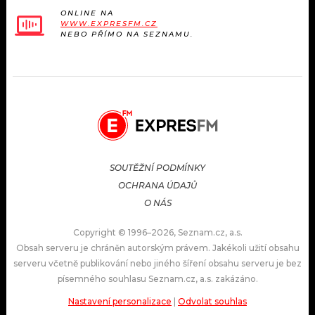
ONLINE NA
WWW.EXPRESFM.CZ
NEBO PŘÍMO NA SEZNAMU.
SOUTĚŽNÍ PODMÍNKY
OCHRANA ÚDAJŮ
O NÁS
Copyright © 1996–2026, Seznam.cz, a.s.
Obsah serveru je chráněn autorským právem. Jakékoli užití obsahu
serveru včetně publikování nebo jiného šíření obsahu serveru je bez
písemného souhlasu Seznam.cz, a.s. zakázáno.
Nastavení personalizace
|
Odvolat souhlas