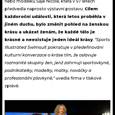
nebo modelku Saje Nicole, která v 57 letech
předvedla naprosto výstavní postavu.
Cílem
každoroční události, která letos proběhla v
jiném duchu, bylo změnit pohled na ženskou
krásu a ukázat ženám, že každé tělo je
krásné a neexistuje jeden ideál krásy
.
"Sports
Illustrated Swimsuit pokračuje v předefinování
kulturní konverzace o kráse tím, že oslavuje
rozmanité skupiny žen, jenž zahrnují sportovkyně,
podnikatelky, modelky, matky, nováčky a
profesionální plavkyně,"
uvedla firma v tiskové
zprávě.