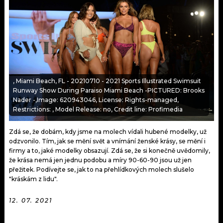
KALENDÁŘ
PROGRAM
KVÍZY
PLAYLIST
VIP
JAK NALADIT
TRENDY
, Miami Beach, FL - 20210710 - 2021 Sports Illustrated Swimsuit
Runway Show During Paraiso Miami Beach -PICTURED: Brooks
Nader -,Image: 620943046, License: Rights-managed,
KULTURA
Restrictions: , Model Release: no, Credit line: Profimedia
MIX
Zdá se, že dobám, kdy jsme na molech vídali hubené modelky, už
odzvonilo. Tím, jak se mění svět a vnímání ženské krásy, se mění i
OSTATNÍ
firmy a to, jaké modelky obsazují. Zdá se, že si konečně uvědomily,
že krása nemá jen jednu podobu a míry 90-60-90 jsou už jen
přežitek. Podívejte se, jak to na přehlídkových molech slušelo
"kráskám z lidu".
12. 07. 2021