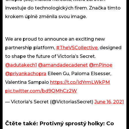
investuje do technologických firem. Značka tímto
krokem úplně změnila svou image.
We are proud to announce an exciting new
partnership platform,
#TheVSCollective
, designed
to shape the future of Victoria’s Secret.
@adutakech1
@amandadecadenet
@mPinoe
@priyankachopra
Eileen Gu, Paloma Elsesser,
Valentina Sampaio
https://t.co/IdYrmLWkPM
pic.twitter.com/bd9QMhCz2W
— Victoria's Secret (@VictoriasSecret)
June 16, 2021
Čtěte také:
Protivný sprostý holky: Co