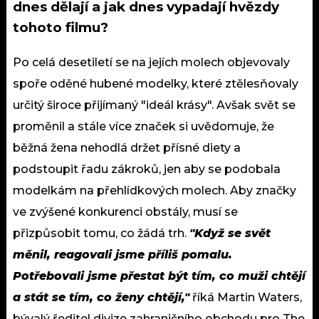
dnes dělají a jak dnes vypadají hvězdy
tohoto filmu?
Po celá desetiletí se na jejích molech objevovaly
spoře oděné hubené modelky, které ztělesňovaly
určitý široce přijímaný "ideál krásy". Avšak svět se
proměnil a stále více značek si uvědomuje, že
běžná žena nehodlá držet přísné diety a
podstoupit řadu zákroků, jen aby se podobala
modelkám na přehlídkových molech. Aby značky
ve zvýšené konkurenci obstály, musí se
přizpůsobit tomu, co žádá trh.
"Když se svět
měnil, reagovali jsme příliš pomalu.
Potřebovali jsme přestat být tím, co muži chtějí
a stát se tím, co ženy chtějí,"
říká Martin Waters,
bývalý ředitel divize zahraničního obchodu pro The