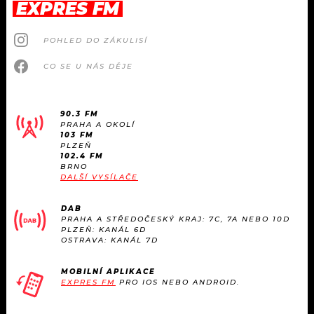
EXPRES FM
POHLED DO ZÁKULISÍ
CO SE U NÁS DĚJE
90.3 FM
PRAHA A OKOLÍ
103 FM
PLZEŇ
102.4 FM
BRNO
DALŠÍ VYSÍLAČE
DAB
PRAHA A STŘEDOČESKÝ KRAJ: 7C, 7A NEBO 10D
PLZEŇ: KANÁL 6D
OSTRAVA: KANÁL 7D
MOBILNÍ APLIKACE
EXPRES FM
PRO IOS NEBO ANDROID.